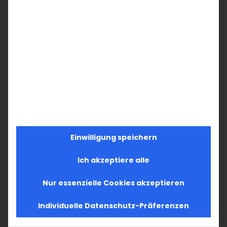
Facebook
X
LinkedIn
WhatsApp
Telegram
Pinterest
Vk
E-
Mail
Ähnliche Beiträge
Einwilligung speichern
Im Fokus: August
Im Fokus: Juli 2026
Ich akzeptiere alle
2. August 2026
11. Juli 2026
Nur essenzielle Cookies akzeptieren
Individuelle Datenschutz-Präferenzen