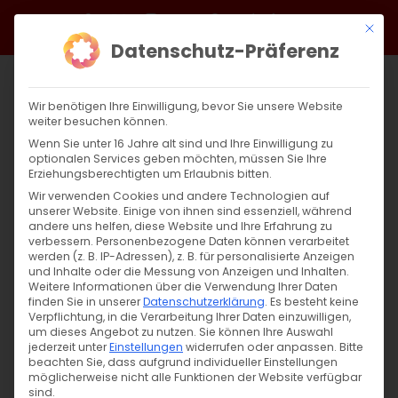
Zum
Facebook
X
Instagram
YouTube
Spotify
Telegram
LinkedIn
SoundCloud
Mit di
Inhalt
Datenschutz-Präferenz
springen
Wir benötigen Ihre Einwilligung, bevor Sie unsere Website
weiter besuchen können.
Wenn Sie unter 16 Jahre alt sind und Ihre Einwilligung zu
optionalen Services geben möchten, müssen Sie Ihre
Erziehungsberechtigten um Erlaubnis bitten.
Wir verwenden Cookies und andere Technologien auf
unserer Website. Einige von ihnen sind essenziell, während
andere uns helfen, diese Website und Ihre Erfahrung zu
Zurück
Vor
verbessern.
Personenbezogene Daten können verarbeitet
werden (z. B. IP-Adressen), z. B. für personalisierte Anzeigen
und Inhalte oder die Messung von Anzeigen und Inhalten.
Weitere Informationen über die Verwendung Ihrer Daten
finden Sie in unserer
Datenschutzerklärung
.
Es besteht keine
Wir wünschen eine gesegnete Schulzeit
Verpflichtung, in die Verarbeitung Ihrer Daten einzuwilligen,
um dieses Angebot zu nutzen.
Sie können Ihre Auswahl
12. September 2022
jederzeit unter
Einstellungen
|
Abteilung Bildung
widerrufen oder anpassen.
,
Aktuell
,
Jugend
Bitte
beachten Sie, dass aufgrund individueller Einstellungen
möglicherweise nicht alle Funktionen der Website verfügbar
sind.