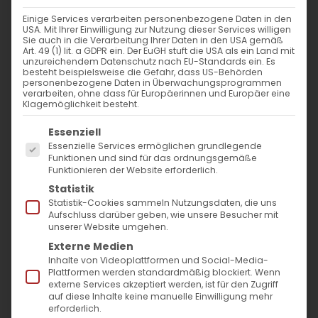
Einige Services verarbeiten personenbezogene Daten in den
Wir wünschen eine gesegnete
USA. Mit Ihrer Einwilligung zur Nutzung dieser Services willigen
Sie auch in die Verarbeitung Ihrer Daten in den USA gemäß
Schulzeit
Art. 49 (1) lit. a GDPR ein. Der EuGH stuft die USA als ein Land mit
unzureichendem Datenschutz nach EU-Standards ein. Es
besteht beispielsweise die Gefahr, dass US-Behörden
Die Armenische Gemeinde
personenbezogene Daten in Überwachungsprogrammen
verarbeiten, ohne dass für Europäerinnen und Europäer eine
Baden-Württemberg
Klagemöglichkeit besteht.
wünscht zum Schulanfang in
Es folgt eine Liste der Service-Gruppen, für die
Essenziell
Essenzielle Services ermöglichen grundlegende
Baden-Württemberg
Funktionen und sind für das ordnungsgemäße
allen Schülern und Lehrern viel
Funktionieren der Website erforderlich.
Statistik
Erfolg und Gottes Segen!
Statistik-Cookies sammeln Nutzungsdaten, die uns
Aufschluss darüber geben, wie unsere Besucher mit
Heute beginnt in Baden-Württemberg das
unserer Website umgehen.
neue Schuljahr. Unsere Gemeinde wünscht
Externe Medien
Inhalte von Videoplattformen und Social-Media-
allen Schülerinnen und Schülern, Lehrkräften
Plattformen werden standardmäßig blockiert. Wenn
externe Services akzeptiert werden, ist für den Zugriff
und Eltern viel Erfolg und reichlich Gottes
auf diese Inhalte keine manuelle Einwilligung mehr
Segen. Am kommenden
Sonntag wird nach
erforderlich.