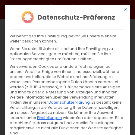
Zum
Facebook
X
Instagram
YouTube
Spotify
Telegram
LinkedIn
SoundCloud
Mit di
Inhalt
Datenschutz-Präferenz
springen
Wir benötigen Ihre Einwilligung, bevor Sie unsere Website
weiter besuchen können.
Wenn Sie unter 16 Jahre alt sind und Ihre Einwilligung zu
optionalen Services geben möchten, müssen Sie Ihre
Erziehungsberechtigten um Erlaubnis bitten.
Wir verwenden Cookies und andere Technologien auf
unserer Website. Einige von ihnen sind essenziell, während
andere uns helfen, diese Website und Ihre Erfahrung zu
Zurück
Vor
verbessern.
Personenbezogene Daten können verarbeitet
werden (z. B. IP-Adressen), z. B. für personalisierte Anzeigen
und Inhalte oder die Messung von Anzeigen und Inhalten.
Weitere Informationen über die Verwendung Ihrer Daten
finden Sie in unserer
Datenschutzerklärung
.
Es besteht keine
Achtung, Falsche Propheten
Verpflichtung, in die Verarbeitung Ihrer Daten einzuwilligen,
um dieses Angebot zu nutzen.
Sie können Ihre Auswahl
12. April 2023
jederzeit unter
|
Einstellungen
Allgemein
,
Glaubensfragen
widerrufen oder anpassen.
Bitte
beachten Sie, dass aufgrund individueller Einstellungen
möglicherweise nicht alle Funktionen der Website verfügbar
sind.