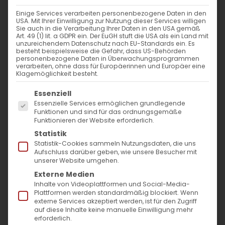
Einige Services verarbeiten personenbezogene Daten in den
USA. Mit Ihrer Einwilligung zur Nutzung dieser Services willigen
Sie auch in die Verarbeitung Ihrer Daten in den USA gemäß
Art. 49 (1) lit. a GDPR ein. Der EuGH stuft die USA als ein Land mit
unzureichendem Datenschutz nach EU-Standards ein. Es
besteht beispielsweise die Gefahr, dass US-Behörden
personenbezogene Daten in Überwachungsprogrammen
verarbeiten, ohne dass für Europäerinnen und Europäer eine
Klagemöglichkeit besteht.
Es folgt eine Liste der Service-Gruppen, für die
Essenziell
Essenzielle Services ermöglichen grundlegende
Funktionen und sind für das ordnungsgemäße
Funktionieren der Website erforderlich.
Statistik
Statistik-Cookies sammeln Nutzungsdaten, die uns
Achtung, falsche Propheten
Aufschluss darüber geben, wie unsere Besucher mit
unserer Website umgehen.
So genannte Sekten und
Externe Medien
Inhalte von Videoplattformen und Social-Media-
Psychogruppen können Gefahren
Plattformen werden standardmäßig blockiert. Wenn
externe Services akzeptiert werden, ist für den Zugriff
für den Einzelnen, für die
auf diese Inhalte keine manuelle Einwilligung mehr
zwischenmenschlichen Beziehungen
erforderlich.