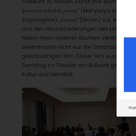
Publikum zu fesseln. Durch ihre Bücher, da
фантастичЫскЫй роман“ (Manyunya schreibt 
Zugezogene), „Симон“ (Simon) u.a. erweckt 
und den Herausforderungen des Lebens ha
Neben ihren anderen Büchern verdient ihr 
beeindruckte nicht nur die Literaturszene,
gleichnamigen Film. Dieser Film wurde im
Samstag im Theater am Bollwerk gezeigt un
Kultur und Identität.
Prä