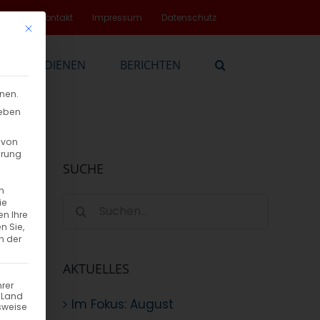
rvice
Kontakt
Impressum
Datenschutz
Mit diesem Button wird der Dialog geschlossen. Seine Funktionalität
EN
DIENEN
BERICHTEN
nnen.
geben
 von
hrung
SUCHE
n
Suche
ie
en Ihre
nach:
n Sie,
n der
AKTUELLES
hrer
n Land
Im Fokus: August
sweise