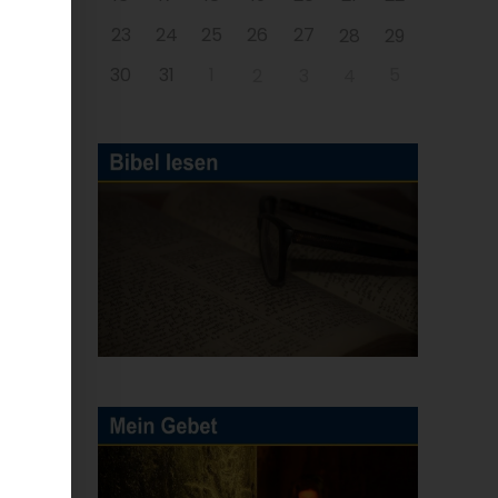
23
24
25
26
27
28
29
30
31
1
5
2
3
4
en
nd