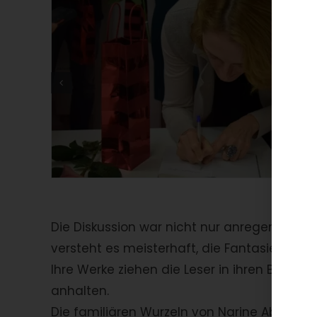
Die Diskussion war nicht nur anregend, son
versteht es meisterhaft, die Fantasie und E
Ihre Werke ziehen die Leser in ihren Bann
anhalten.
Die familiären Wurzeln von Narine Abgaryan s