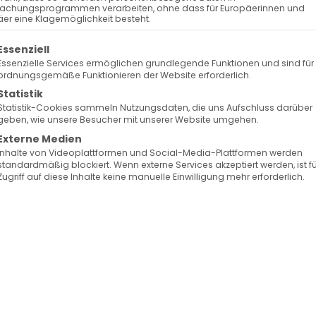
achungsprogrammen verarbeiten, ohne dass für Europäerinnen und
er eine Klagemöglichkeit besteht.
russische Schriftstellerin und
olgt eine Liste der Service-Gruppen, für die eine Ein
Essenziell
Essenzielle Services ermöglichen grundlegende Funktionen und sind für
ordnungsgemäße Funktionieren der Website erforderlich.
Gäste der Armenischen Kulturtage Stuttgart die
Statistik
ie renommierte Schriftstellerin Narine Abgaryan, d
Statistik-Cookies sammeln Nutzungsdaten, die uns Aufschluss darüber
geben, wie unsere Besucher mit unserer Website umgehen.
arriere als Autorin, sondern auch als angesehene
Externe Medien
m Mittelpunkt dieses literarischen Ereignisses.
Inhalte von Videoplattformen und Social-Media-Plattformen werden
standardmäßig blockiert. Wenn externe Services akzeptiert werden, ist f
Zugriff auf diese Inhalte keine manuelle Einwilligung mehr erforderlich.
r 2020 als eine der herausragendsten Autorinnen
inen persönlichen Einblick in ihre Welt. Sie teilte
hre einzigartige Perspektive auf die Welt. Dieser Abe
in persönlich zu treffen und in einen intensiven