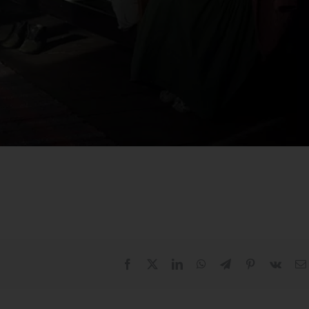
Facebook
X
LinkedIn
WhatsApp
Telegram
Pinterest
Vk