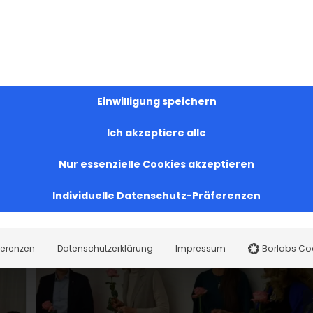
runter „Манюня“ (Manyunya), „Манюня пишет
einen fantastischen Roman), „Понаехавшая“ (Die
sie Geschichten zum Leben, die von Liebe, Schmerz
ndeln.
Roman „Zulali“ besondere Erwähnung. Dieses Buch
Einwilligung speichern
 sondern diente auch als Grundlage für einen
 Rahmen der Armenischen Kulturtage Stuttgart am
Ich akzeptiere alle
d ist ein faszinierendes Spiegelbild der armenisch
Nur essenzielle Cookies akzeptieren
Individuelle Datenschutz-Präferenzen
ferenzen
Datenschutzerklärung
Impressum
Borlabs Co