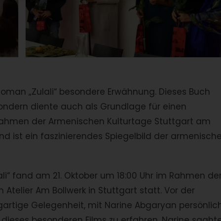
Roman „Zulali“ besondere Erwähnung. Dieses Buch
 sondern diente auch als Grundlage für einen
 Rahmen der Armenischen Kulturtage Stuttgart am
d ist ein faszinierendes Spiegelbild der armenisch
li“ fand am 21. Oktober um 18:00 Uhr im Rahmen de
Atelier Am Bollwerk in Stuttgart statt. Vor der
gartige Gelegenheit, mit Narine Abgaryan persönlic
dieses besonderen Films zu erfahren. Narine saght