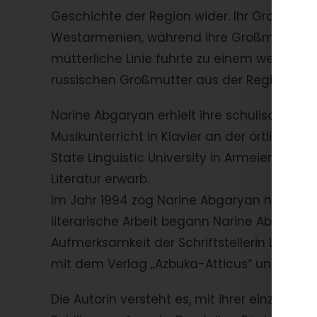
Geschichte der Region wider. Ihr Großvater 
Westarmenien, während ihre Großmutter vä
mütterliche Linie führte zu einem weitere
russischen Großmutter aus der Region Arch
Narine Abgaryan erhielt ihre schulische Bil
Musikunterricht in Klavier an der örtlichen
State Linguistic University in Armeien, wo s
Literatur erwarb.
Im Jahr 1994 zog Narine Abgaryan nach Mos
literarische Arbeit begann Narine Abgaryan 
Aufmerksamkeit der Schriftstellerin Lara Ga
mit dem Verlag „Azbuka-Atticus“ und der Ve
Die Autorin versteht es, mit ihrer einzigar