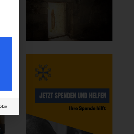
en
okie