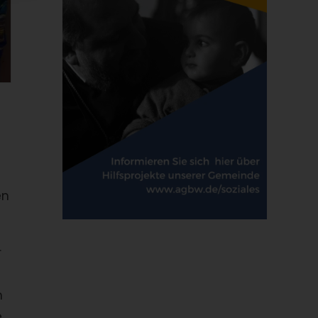
en
r
h
e