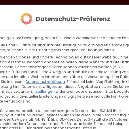
loud
AKTION HEIMAT SCHAFFEN!
Gottesdienste & Events
Se
Datenschutz-Präferenz
AGBW
WIR
BEKENN
nötigen Ihre Einwilligung, bevor Sie unsere Website weiter besuchen kö
ie unter 16 Jahre alt sind und Ihre Einwilligung zu optionalen Services 
n, müssen Sie Ihre Erziehungsberechtigten um Erlaubnis bitten.
rwenden Cookies und andere Technologien auf unserer Website. Einige
sind essenziell, während andere uns helfen, diese Website und Ihre Erfa
Zurück
Vor
bessern.
Personenbezogene Daten können verarbeitet werden (z. B. IP-
en), z. B. für personalisierte Anzeigen und Inhalte oder die Messung von
en und Inhalten.
Weitere Informationen über die Verwendung Ihrer Date
 Sie in unserer
Datenschutzerklärung
.
Es besteht keine Verpflichtung, in d
eitung Ihrer Daten einzuwilligen, um dieses Angebot zu nutzen.
Sie könn
l jederzeit unter
Einstellungen
widerrufen oder anpassen.
Bitte beachte
ufgrund individueller Einstellungen möglicherweise nicht alle Funktione
e verfügbar sind.
 Services verarbeiten personenbezogene Daten in den USA. Mit Ihrer
ligung zur Nutzung dieser Services willigen Sie auch in die Verarbeitung I
t Narine Abgaryan
in den USA gemäß Art. 49 (1) lit. a GDPR ein. Der EuGH stuft die USA als ei
zureichendem Datenschutz nach EU-Standards ein. Es besteht beispiel
efahr, dass US-Behörden personenbezogene Daten in