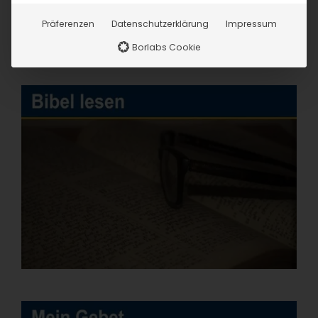
20
21
22
23
25
26
24
Präferenzen
Datenschutzerklärung
Impressum
27
28
29
30
1
2
3
Borlabs Cookie