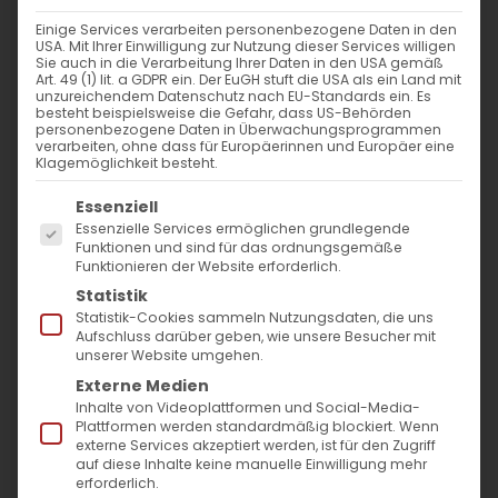
Gedenktag:
Empfängnis der Hl.
Einige Services verarbeiten personenbezogene Daten in den
Jungfrau
USA. Mit Ihrer Einwilligung zur Nutzung dieser Services willigen
Sie auch in die Verarbeitung Ihrer Daten in den USA gemäß
Art. 49 (1) lit. a GDPR ein. Der EuGH stuft die USA als ein Land mit
unzureichendem Datenschutz nach EU-Standards ein. Es
Empfängnis der Hl. Jungfrau
besteht beispielsweise die Gefahr, dass US-Behörden
personenbezogene Daten in Überwachungsprogrammen
Maria von Hl. Anna
verarbeiten, ohne dass für Europäerinnen und Europäer eine
Klagemöglichkeit besteht.
Es folgt eine Liste der Service-Gruppen, für die
Essenziell
Das Fest der Empfängnis der Jungfrau
Essenzielle Services ermöglichen grundlegende
Funktionen und sind für das ordnungsgemäße
Maria durch ihre Mutter Anna
wird
Funktionieren der Website erforderlich.
traditionell am
9. Dezember
in der
Statistik
Statistik-Cookies sammeln Nutzungsdaten, die uns
armenischen Kirche gefeiert.
Aufschluss darüber geben, wie unsere Besucher mit
unserer Website umgehen.
Wie Gott selbst durch eine Allheilige und
Externe Medien
Inhalte von Videoplattformen und Social-Media-
Allreine Mutter Mensch werden sollte, so
Plattformen werden standardmäßig blockiert. Wenn
sollte auch sie selbst von heiligen und
externe Services akzeptiert werden, ist für den Zugriff
auf diese Inhalte keine manuelle Einwilligung mehr
reinen Eltern geboren werden. Die heiligen
erforderlich.