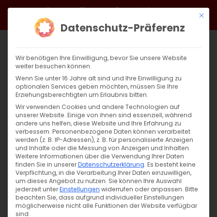
Zum
Facebook
X
Instagram
YouTube
Spotify
Telegram
LinkedIn
SoundCloud
Mit di
Inhalt
Datenschutz-Präferenz
springen
Wir benötigen Ihre Einwilligung, bevor Sie unsere Website
weiter besuchen können.
Wenn Sie unter 16 Jahre alt sind und Ihre Einwilligung zu
optionalen Services geben möchten, müssen Sie Ihre
Erziehungsberechtigten um Erlaubnis bitten.
Wir verwenden Cookies und andere Technologien auf
unserer Website. Einige von ihnen sind essenziell, während
andere uns helfen, diese Website und Ihre Erfahrung zu
Zurück
Vor
verbessern.
Personenbezogene Daten können verarbeitet
werden (z. B. IP-Adressen), z. B. für personalisierte Anzeigen
und Inhalte oder die Messung von Anzeigen und Inhalten.
Weitere Informationen über die Verwendung Ihrer Daten
finden Sie in unserer
Datenschutzerklärung
.
Es besteht keine
Gedenktag: Die Heilige Anna
Verpflichtung, in die Verarbeitung Ihrer Daten einzuwilligen,
um dieses Angebot zu nutzen.
Sie können Ihre Auswahl
9. Dezember 2023
jederzeit unter
Einstellungen
|
Glaubensfragen
widerrufen oder anpassen.
Bitte
beachten Sie, dass aufgrund individueller Einstellungen
möglicherweise nicht alle Funktionen der Website verfügbar
sind.