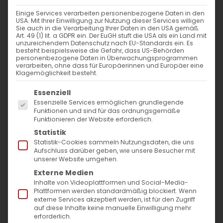
Einige Services verarbeiten personenbezogene Daten in den
USA. Mit Ihrer Einwilligung zur Nutzung dieser Services willigen
Sie auch in die Verarbeitung Ihrer Daten in den USA gemäß
Art. 49 (1) lit. a GDPR ein. Der EuGH stuft die USA als ein Land mit
unzureichendem Datenschutz nach EU-Standards ein. Es
besteht beispielsweise die Gefahr, dass US-Behörden
personenbezogene Daten in Überwachungsprogrammen
verarbeiten, ohne dass für Europäerinnen und Europäer eine
Klagemöglichkeit besteht.
Es folgt eine Liste der Service-Gruppen, für die
Essenziell
Essenzielle Services ermöglichen grundlegende
Funktionen und sind für das ordnungsgemäße
Funktionieren der Website erforderlich.
Statistik
Statistik-Cookies sammeln Nutzungsdaten, die uns
Gutes bewirken…
Aufschluss darüber geben, wie unsere Besucher mit
unserer Website umgehen.
Weihnachtspredigt von Pfr. Dr.
Externe Medien
Inhalte von Videoplattformen und Social-Media-
Diradur Sardaryan
Plattformen werden standardmäßig blockiert. Wenn
externe Services akzeptiert werden, ist für den Zugriff
auf diese Inhalte keine manuelle Einwilligung mehr
Liebe Gemeinde,
erforderlich.