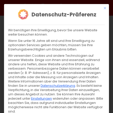
Zum
Facebook
X
Instagram
YouTube
Spotify
Telegram
LinkedIn
SoundCloud
Mit di
Inhalt
Datenschutz-Präferenz
springen
Wir benötigen Ihre Einwilligung, bevor Sie unsere Website
weiter besuchen können.
Wenn Sie unter 16 Jahre alt sind und Ihre Einwilligung zu
optionalen Services geben möchten, müssen Sie Ihre
Erziehungsberechtigten um Erlaubnis bitten.
Wir verwenden Cookies und andere Technologien auf
unserer Website. Einige von ihnen sind essenziell, während
andere uns helfen, diese Website und Ihre Erfahrung zu
Zurück
Vor
verbessern.
Personenbezogene Daten können verarbeitet
werden (z. B. IP-Adressen), z. B. für personalisierte Anzeigen
und Inhalte oder die Messung von Anzeigen und Inhalten.
Weitere Informationen über die Verwendung Ihrer Daten
finden Sie in unserer
Datenschutzerklärung
.
Es besteht keine
Gutes bewirken…
Verpflichtung, in die Verarbeitung Ihrer Daten einzuwilligen,
um dieses Angebot zu nutzen.
Sie können Ihre Auswahl
7. Januar 2023
jederzeit unter
Einstellungen
|
Allgemein
widerrufen oder anpassen.
Bitte
beachten Sie, dass aufgrund individueller Einstellungen
möglicherweise nicht alle Funktionen der Website verfügbar
sind.