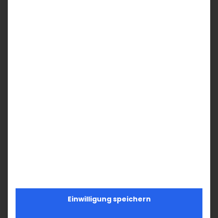
Teilen Sie diesen Artikel!
Facebook
X
LinkedIn
WhatsApp
Telegram
Pinterest
Vk
E-
Mail
Ähnliche Beiträge
Einwilligung speichern