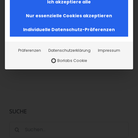
Ich akzeptiere alle
Nur essenzielle Cookies akzeptieren
Wer waren die 12
Individuelle Datenschutz-Präferenzen
Apostel?
4. Juli 2026
Die zwölf jünger
Präferenzen
Datenschutzerklärung
Impressum
Christi
Borlabs Cookie
4. Juli 2026
SUCHE
Suche
nach: