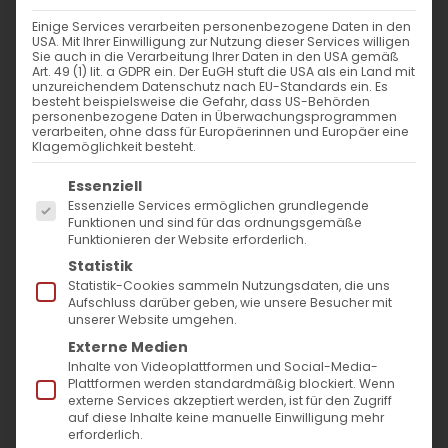
Einige Services verarbeiten personenbezogene Daten in den
USA. Mit Ihrer Einwilligung zur Nutzung dieser Services willigen
Sie auch in die Verarbeitung Ihrer Daten in den USA gemäß
Art. 49 (1) lit. a GDPR ein. Der EuGH stuft die USA als ein Land mit
unzureichendem Datenschutz nach EU-Standards ein. Es
besteht beispielsweise die Gefahr, dass US-Behörden
personenbezogene Daten in Überwachungsprogrammen
verarbeiten, ohne dass für Europäerinnen und Europäer eine
Klagemöglichkeit besteht.
Es folgt eine Liste der Service-Gruppen, für die
Essenziell
Essenzielle Services ermöglichen grundlegende
Funktionen und sind für das ordnungsgemäße
Funktionieren der Website erforderlich.
Hl. Nune und Hl. Mane
Statistik
Statistik-Cookies sammeln Nutzungsdaten, die uns
Aufschluss darüber geben, wie unsere Besucher mit
Eine Geschichte des Glaubens
unserer Website umgehen.
und der Hingabe
Externe Medien
Inhalte von Videoplattformen und Social-Media-
Am Dienstag nach dem Fest des Hl.
Plattformen werden standardmäßig blockiert. Wenn
externe Services akzeptiert werden, ist für den Zugriff
Etschmiadzin gedenkt die Armenische
auf diese Inhalte keine manuelle Einwilligung mehr
erforderlich.
Apostolische Kirche mit großer Ehrfurcht die