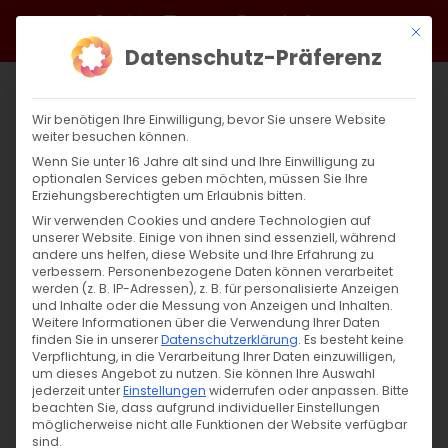
Zum
Facebook
X
Instagram
YouTube
Spotify
Telegram
LinkedIn
SoundCloud
Mit di
Inhalt
Datenschutz-Präferenz
springen
Wir benötigen Ihre Einwilligung, bevor Sie unsere Website
weiter besuchen können.
Wenn Sie unter 16 Jahre alt sind und Ihre Einwilligung zu
optionalen Services geben möchten, müssen Sie Ihre
Erziehungsberechtigten um Erlaubnis bitten.
Wir verwenden Cookies und andere Technologien auf
unserer Website. Einige von ihnen sind essenziell, während
andere uns helfen, diese Website und Ihre Erfahrung zu
Zurück
Vor
verbessern.
Personenbezogene Daten können verarbeitet
werden (z. B. IP-Adressen), z. B. für personalisierte Anzeigen
und Inhalte oder die Messung von Anzeigen und Inhalten.
Weitere Informationen über die Verwendung Ihrer Daten
finden Sie in unserer
Datenschutzerklärung
.
Es besteht keine
Hl. Nune und Hl. Mane
Verpflichtung, in die Verarbeitung Ihrer Daten einzuwilligen,
um dieses Angebot zu nutzen.
Sie können Ihre Auswahl
13. Juni 2023
jederzeit unter
|
Glaubensfragen
Einstellungen
widerrufen oder anpassen.
Bitte
beachten Sie, dass aufgrund individueller Einstellungen
möglicherweise nicht alle Funktionen der Website verfügbar
sind.