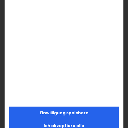
Teilen Sie diesen Artikel!
Facebook
X
LinkedIn
WhatsApp
Telegram
Pinterest
Vk
E-
Mail
Ähnliche Beiträge
Einwilligung speichern
Ich akzeptiere alle