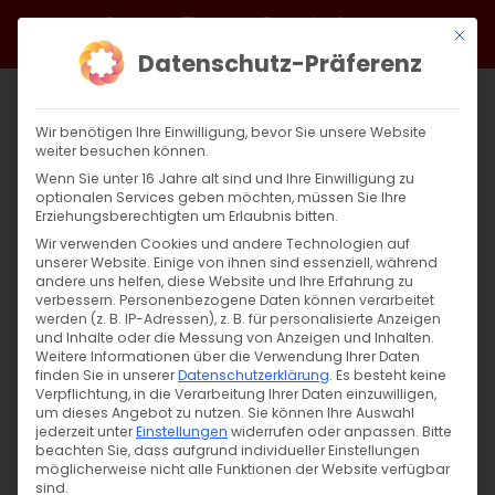
Zum
Facebook
X
Instagram
YouTube
Spotify
Telegram
LinkedIn
SoundCloud
Mit di
Inhalt
Datenschutz-Präferenz
springen
Wir benötigen Ihre Einwilligung, bevor Sie unsere Website
weiter besuchen können.
Wenn Sie unter 16 Jahre alt sind und Ihre Einwilligung zu
optionalen Services geben möchten, müssen Sie Ihre
Erziehungsberechtigten um Erlaubnis bitten.
Wir verwenden Cookies und andere Technologien auf
unserer Website. Einige von ihnen sind essenziell, während
andere uns helfen, diese Website und Ihre Erfahrung zu
Zurück
Vor
verbessern.
Personenbezogene Daten können verarbeitet
werden (z. B. IP-Adressen), z. B. für personalisierte Anzeigen
und Inhalte oder die Messung von Anzeigen und Inhalten.
Weitere Informationen über die Verwendung Ihrer Daten
finden Sie in unserer
Datenschutzerklärung
.
Es besteht keine
Hl. Nune und Hl. Mane
Verpflichtung, in die Verarbeitung Ihrer Daten einzuwilligen,
um dieses Angebot zu nutzen.
Sie können Ihre Auswahl
13. Juni 2023
jederzeit unter
|
Glaubensfragen
Einstellungen
widerrufen oder anpassen.
Bitte
beachten Sie, dass aufgrund individueller Einstellungen
möglicherweise nicht alle Funktionen der Website verfügbar
sind.