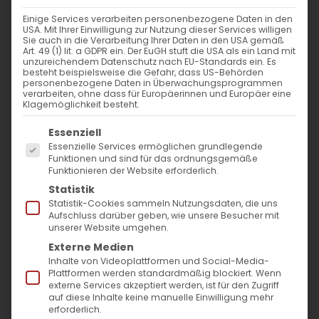
Einige Services verarbeiten personenbezogene Daten in den
USA. Mit Ihrer Einwilligung zur Nutzung dieser Services willigen
Sie auch in die Verarbeitung Ihrer Daten in den USA gemäß
Art. 49 (1) lit. a GDPR ein. Der EuGH stuft die USA als ein Land mit
unzureichendem Datenschutz nach EU-Standards ein. Es
besteht beispielsweise die Gefahr, dass US-Behörden
personenbezogene Daten in Überwachungsprogrammen
verarbeiten, ohne dass für Europäerinnen und Europäer eine
Klagemöglichkeit besteht.
Es folgt eine Liste der Service-Gruppen, für die
Essenziell
Essenzielle Services ermöglichen grundlegende
Funktionen und sind für das ordnungsgemäße
Funktionieren der Website erforderlich.
Hl. Nune und Hl. Mane
Statistik
Statistik-Cookies sammeln Nutzungsdaten, die uns
Aufschluss darüber geben, wie unsere Besucher mit
Eine Geschichte des Glaubens
unserer Website umgehen.
und der Hingabe
Externe Medien
Inhalte von Videoplattformen und Social-Media-
Am Dienstag nach dem Fest des Hl.
Plattformen werden standardmäßig blockiert. Wenn
externe Services akzeptiert werden, ist für den Zugriff
Etschmiadzin gedenkt die Armenische
auf diese Inhalte keine manuelle Einwilligung mehr
erforderlich.
Apostolische Kirche mit großer Ehrfurcht die