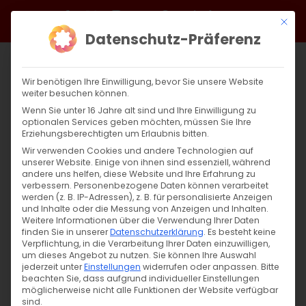
Zum
Facebook
X
Instagram
YouTube
Spotify
Telegram
LinkedIn
SoundCloud
Mit di
Inhalt
Datenschutz-Präferenz
springen
Wir benötigen Ihre Einwilligung, bevor Sie unsere Website
weiter besuchen können.
Wenn Sie unter 16 Jahre alt sind und Ihre Einwilligung zu
optionalen Services geben möchten, müssen Sie Ihre
Erziehungsberechtigten um Erlaubnis bitten.
Wir verwenden Cookies und andere Technologien auf
unserer Website. Einige von ihnen sind essenziell, während
andere uns helfen, diese Website und Ihre Erfahrung zu
Zurück
Vor
verbessern.
Personenbezogene Daten können verarbeitet
werden (z. B. IP-Adressen), z. B. für personalisierte Anzeigen
und Inhalte oder die Messung von Anzeigen und Inhalten.
Weitere Informationen über die Verwendung Ihrer Daten
finden Sie in unserer
Datenschutzerklärung
.
Es besteht keine
Palmsonntag 2023
Verpflichtung, in die Verarbeitung Ihrer Daten einzuwilligen,
um dieses Angebot zu nutzen.
Sie können Ihre Auswahl
1. April 2023
jederzeit unter
|
Aktuell
Einstellungen
,
Glaubensfragen
widerrufen oder anpassen.
Bitte
beachten Sie, dass aufgrund individueller Einstellungen
möglicherweise nicht alle Funktionen der Website verfügbar
sind.