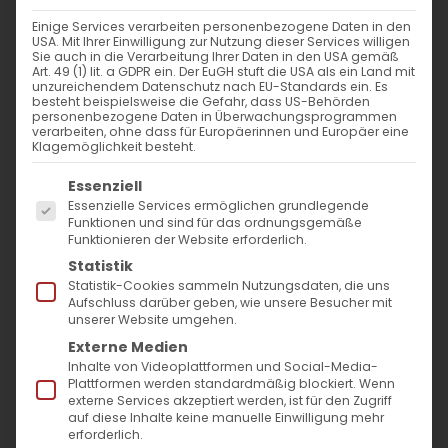
Einige Services verarbeiten personenbezogene Daten in den
USA. Mit Ihrer Einwilligung zur Nutzung dieser Services willigen
Sie auch in die Verarbeitung Ihrer Daten in den USA gemäß
Art. 49 (1) lit. a GDPR ein. Der EuGH stuft die USA als ein Land mit
unzureichendem Datenschutz nach EU-Standards ein. Es
besteht beispielsweise die Gefahr, dass US-Behörden
personenbezogene Daten in Überwachungsprogrammen
verarbeiten, ohne dass für Europäerinnen und Europäer eine
Klagemöglichkeit besteht.
Es folgt eine Liste der Service-Gruppen, für die
Essenziell
Essenzielle Services ermöglichen grundlegende
Funktionen und sind für das ordnungsgemäße
Funktionieren der Website erforderlich.
Statistik
Statistik-Cookies sammeln Nutzungsdaten, die uns
Der Palmsonntag
Aufschluss darüber geben, wie unsere Besucher mit
unserer Website umgehen.
Was geschah an diesem Tag?
Externe Medien
Inhalte von Videoplattformen und Social-Media-
Plattformen werden standardmäßig blockiert. Wenn
Wie die Evangelisten Matthäus, Lukas und
externe Services akzeptiert werden, ist für den Zugriff
auf diese Inhalte keine manuelle Einwilligung mehr
Johannes berichten, ging Jesus mit seinen
erforderlich.