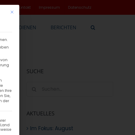
rvice
Kontakt
Impressum
Datenschutz
Mit diesem Button wird der Dialog geschlossen. Seine Funktionalität
EN
DIENEN
BERICHTEN
nnen.
geben
 von
hrung
SUCHE
n
Suche
ie
en Ihre
nach:
n Sie,
n der
AKTUELLES
hrer
n Land
Im Fokus: August
sweise