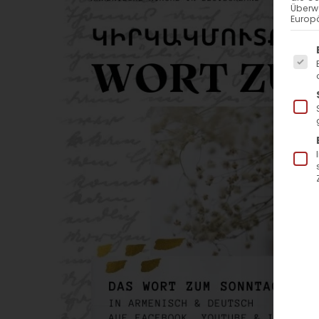
Überw
Europä
Es f