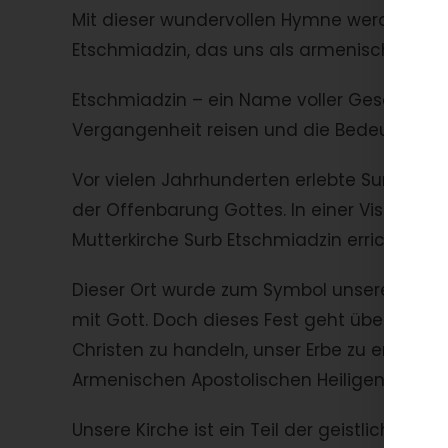
Mit dieser wundervollen Hymne werden wir 
Etschmiadzin, das uns als armenische Chris
Etschmiadzin – ein Name voller Geschichte,
Vergangenheit reisen und die Bedeutung di
Vor vielen Jahrhunderten erlebte Surb Grigo
der Offenbarung Gottes. In einer Vision zei
Mutterkirche Surb Etschmiadzin errichtet we
Dieser Ort wurde zum Symbol unserer arme
mit Gott. Doch dieses Fest geht über die re
Christen zu handeln, unser Erbe zu erkennen
Armenischen Apostolischen Heiligen Orthodo
Unsere Kirche ist ein Teil der geistlichen He