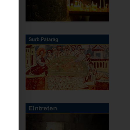
er
t
he