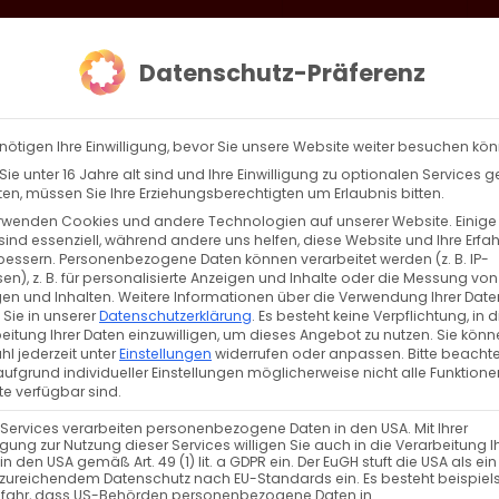
loud
AKTION HEIMAT SCHAFFEN!
Gottesdienste & Events
Se
Datenschutz-Präferenz
AGBW
WIR
BEKENN
nötigen Ihre Einwilligung, bevor Sie unsere Website weiter besuchen kö
ie unter 16 Jahre alt sind und Ihre Einwilligung zu optionalen Services 
n, müssen Sie Ihre Erziehungsberechtigten um Erlaubnis bitten.
rwenden Cookies und andere Technologien auf unserer Website. Einige
sind essenziell, während andere uns helfen, diese Website und Ihre Erfa
Zurück
Vor
bessern.
Personenbezogene Daten können verarbeitet werden (z. B. IP-
en), z. B. für personalisierte Anzeigen und Inhalte oder die Messung von
en und Inhalten.
Weitere Informationen über die Verwendung Ihrer Date
 Sie in unserer
Datenschutzerklärung
.
Es besteht keine Verpflichtung, in d
eitung Ihrer Daten einzuwilligen, um dieses Angebot zu nutzen.
Sie könn
l jederzeit unter
Einstellungen
widerrufen oder anpassen.
Bitte beachte
ufgrund individueller Einstellungen möglicherweise nicht alle Funktione
e verfügbar sind.
 Services verarbeiten personenbezogene Daten in den USA. Mit Ihrer
ligung zur Nutzung dieser Services willigen Sie auch in die Verarbeitung I
in den USA gemäß Art. 49 (1) lit. a GDPR ein. Der EuGH stuft die USA als ei
zureichendem Datenschutz nach EU-Standards ein. Es besteht beispiel
efahr, dass US-Behörden personenbezogene Daten in