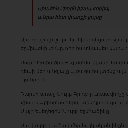
Միածին Որդին իջավ Հորից,
և նրա հետ փառքի լույսը
Այս հրաշալի շարականի երգեցողությամբ գ
Էջմիածնի տոնը, որը հատկապես կարևոր
Սուրբ Էջմիածին – պատմությամբ, հավատո
դեպի մեր անցյալը և բացահայտենք այս 
կյանքում:
Դարեր առաջ Սուրբ Գրիգոր Լուսավորչը
Հիսուս Քրիստոսը նրա տեսիլքում ցույց 
Մայր Եկեղեցին՝ Սուրբ Էջմիածինը։
Այս վայրը դարձավ մեր հայկական ինքն