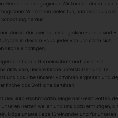
ren Gemeinden engagieren. Wir können durch unser
rmöglichen. Wir können vieles tun, und zwar aus der
er Schöpfung heraus.
uns daran, dass wir Teil einer großen Familie sind –
Aufgabe in diesem Haus, jeder von uns sollte sich
n Kirche einbringen.
gagement für die Gemeinschaft und unser Eid
uns aktiv sein, unsere Kirche unterstützen und Teil
st uns das Erbe unserer Vorfahren ergreifen und d
er Kirche das Göttliche berühren.
t des Surb Etschmiadzin. Möge der Geist Gottes, de
n unseren Herzen weilen und uns dazu ermutigen, al
ln. Möge unsere Liebe füreinander und für unseren