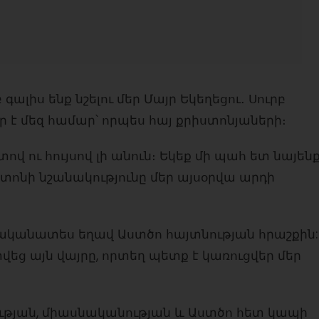
ալիս ենք նշելու մեր Մայր Եկեղեցու․ Սուրբ
 է մեզ համար՝ որպես հայ քրիստոնյաների։
վ ու հույսով լի անուն։ Եկեք մի պահ ետ նայեն
տոնի նշանակությունը մեր այսօրվա արդի
 ականատես եղավ Աստծո հայտնության հրաշքին:
տվեց այն վայրը, որտեղ պետք է կառուցվեր մեր
ության, միասնականության և Աստծո հետ կապի