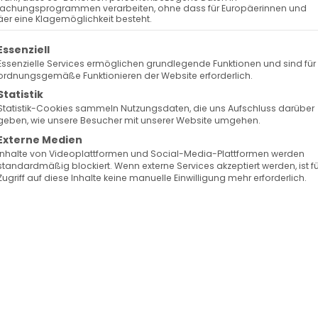
achungsprogrammen verarbeiten, ohne dass für Europäerinnen und
er eine Klagemöglichkeit besteht.
olgt eine Liste der Service-Gruppen, für die eine Ein
Essenziell
Essenzielle Services ermöglichen grundlegende Funktionen und sind für
ordnungsgemäße Funktionieren der Website erforderlich.
Statistik
Statistik-Cookies sammeln Nutzungsdaten, die uns Aufschluss darüber
geben, wie unsere Besucher mit unserer Website umgehen.
Externe Medien
Inhalte von Videoplattformen und Social-Media-Plattformen werden
standardmäßig blockiert. Wenn externe Services akzeptiert werden, ist f
Zugriff auf diese Inhalte keine manuelle Einwilligung mehr erforderlich.