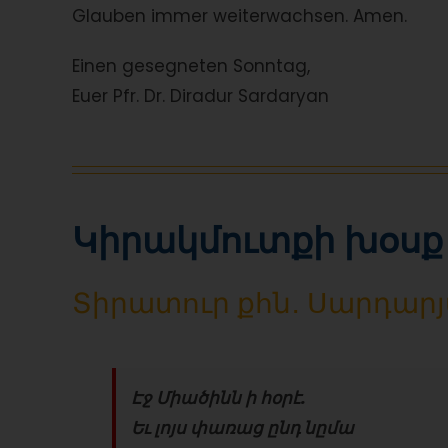
Glauben immer weiterwachsen. Amen.
Einen gesegneten Sonntag,
Euer Pfr. Dr. Diradur Sardaryan
Կիրակմուտքի խօսք
Տիրատուր քհն․ Սարդար
Էջ Միածինն ի հօրէ.
Եւ լոյս փառաց ընդ նըմա