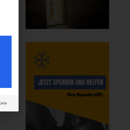
d
ns
ch
okie