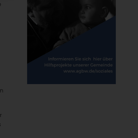
e
en
r
s