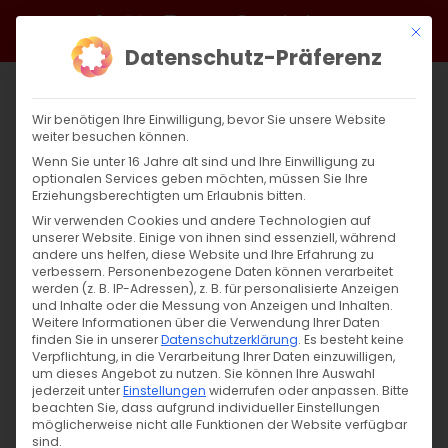
Zum
Facebook
X
Instagram
YouTube
Spotify
Telegram
LinkedIn
SoundCloud
Mit di
Inhalt
Datenschutz-Präferenz
springen
Wir benötigen Ihre Einwilligung, bevor Sie unsere Website
weiter besuchen können.
Wenn Sie unter 16 Jahre alt sind und Ihre Einwilligung zu
optionalen Services geben möchten, müssen Sie Ihre
Erziehungsberechtigten um Erlaubnis bitten.
Wir verwenden Cookies und andere Technologien auf
unserer Website. Einige von ihnen sind essenziell, während
andere uns helfen, diese Website und Ihre Erfahrung zu
Zurück
Vor
verbessern.
Personenbezogene Daten können verarbeitet
werden (z. B. IP-Adressen), z. B. für personalisierte Anzeigen
und Inhalte oder die Messung von Anzeigen und Inhalten.
Weitere Informationen über die Verwendung Ihrer Daten
finden Sie in unserer
Datenschutzerklärung
.
Es besteht keine
«Գեղարդ» երգչախումբը
Verpflichtung, in die Verarbeitung Ihrer Daten einzuwilligen,
Շտուտգարտում
um dieses Angebot zu nutzen.
Sie können Ihre Auswahl
jederzeit unter
Einstellungen
widerrufen oder anpassen.
Bitte
beachten Sie, dass aufgrund individueller Einstellungen
16. Oktober 2024
|
Allgemein
möglicherweise nicht alle Funktionen der Website verfügbar
sind.