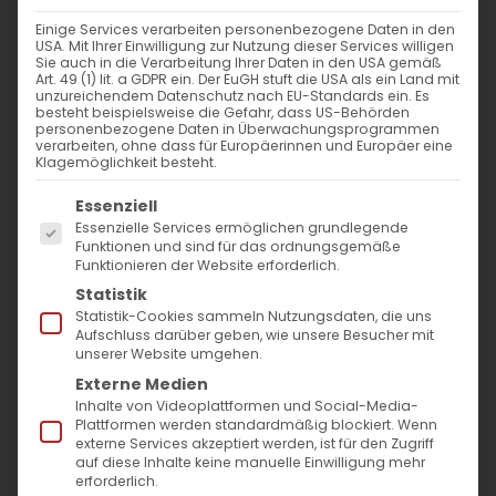
Einige Services verarbeiten personenbezogene Daten in den
28.02. | Erforsche, wie Gott
USA. Mit Ihrer Einwilligung zur Nutzung dieser Services willigen
Sie auch in die Verarbeitung Ihrer Daten in den USA gemäß
dich sieht.
Art. 49 (1) lit. a GDPR ein. Der EuGH stuft die USA als ein Land mit
unzureichendem Datenschutz nach EU-Standards ein. Es
besteht beispielsweise die Gefahr, dass US-Behörden
Tägliche Andacht von Pfarrer
personenbezogene Daten in Überwachungsprogrammen
verarbeiten, ohne dass für Europäerinnen und Europäer eine
Diradur
Klagemöglichkeit besteht.
Es folgt eine Liste der Service-Gruppen, für die
Essenziell
Essenzielle Services ermöglichen grundlegende
Selbstwertschätzung ist eine Frage der
Funktionen und sind für das ordnungsgemäße
Funktionieren der Website erforderlich.
Perspektive. Wer bestimmt unseren Wert?
Statistik
Auf jeden Fall nicht die Medien, nicht die
Statistik-Cookies sammeln Nutzungsdaten, die uns
Aufschluss darüber geben, wie unsere Besucher mit
Meinungen anderer. Die heutige Lesung aus
unserer Website umgehen.
Exodus 2.23-3-15
erinnert uns daran, unsere
Externe Medien
Inhalte von Videoplattformen und Social-Media-
besondere Würde in der Liebe Gottes zu uns
Plattformen werden standardmäßig blockiert. Wenn
externe Services akzeptiert werden, ist für den Zugriff
und unsere Mitmenschen begründet ist.
auf diese Inhalte keine manuelle Einwilligung mehr
erforderlich.