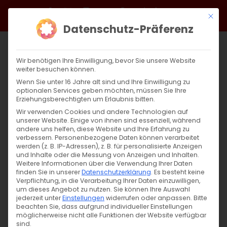
Zum
Facebook
X
Instagram
YouTube
Spotify
Telegram
LinkedIn
SoundCloud
Mit di
Inhalt
Datenschutz-Präferenz
springen
Wir benötigen Ihre Einwilligung, bevor Sie unsere Website
weiter besuchen können.
Wenn Sie unter 16 Jahre alt sind und Ihre Einwilligung zu
optionalen Services geben möchten, müssen Sie Ihre
Erziehungsberechtigten um Erlaubnis bitten.
Wir verwenden Cookies und andere Technologien auf
unserer Website. Einige von ihnen sind essenziell, während
andere uns helfen, diese Website und Ihre Erfahrung zu
Zurück
Vor
verbessern.
Personenbezogene Daten können verarbeitet
werden (z. B. IP-Adressen), z. B. für personalisierte Anzeigen
und Inhalte oder die Messung von Anzeigen und Inhalten.
Weitere Informationen über die Verwendung Ihrer Daten
finden Sie in unserer
Datenschutzerklärung
.
Es besteht keine
28.02. | Erforsche, wie Gott dich sieht.
Verpflichtung, in die Verarbeitung Ihrer Daten einzuwilligen,
um dieses Angebot zu nutzen.
Sie können Ihre Auswahl
28. Februar 2024
jederzeit unter
Einstellungen
|
Glaubensfragen
widerrufen oder anpassen.
,
Sardaryan
Bitte
beachten Sie, dass aufgrund individueller Einstellungen
möglicherweise nicht alle Funktionen der Website verfügbar
sind.