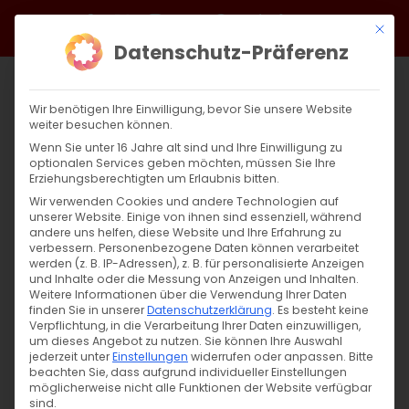
Zum
Facebook
X
Instagram
YouTube
Spotify
Telegram
LinkedIn
SoundCloud
Mit di
Inhalt
Datenschutz-Präferenz
springen
Wir benötigen Ihre Einwilligung, bevor Sie unsere Website
weiter besuchen können.
Wenn Sie unter 16 Jahre alt sind und Ihre Einwilligung zu
optionalen Services geben möchten, müssen Sie Ihre
Erziehungsberechtigten um Erlaubnis bitten.
Wir verwenden Cookies und andere Technologien auf
unserer Website. Einige von ihnen sind essenziell, während
andere uns helfen, diese Website und Ihre Erfahrung zu
Zurück
Vor
verbessern.
Personenbezogene Daten können verarbeitet
werden (z. B. IP-Adressen), z. B. für personalisierte Anzeigen
und Inhalte oder die Messung von Anzeigen und Inhalten.
Weitere Informationen über die Verwendung Ihrer Daten
finden Sie in unserer
Datenschutzerklärung
.
Es besteht keine
Bischof Serovpes Wort zum Neujahr
Verpflichtung, in die Verarbeitung Ihrer Daten einzuwilligen,
um dieses Angebot zu nutzen.
Sie können Ihre Auswahl
1. Januar 2024
jederzeit unter
Einstellungen
|
Allgemein
,
widerrufen oder anpassen.
Bischof
,
Diözese
Bitte
beachten Sie, dass aufgrund individueller Einstellungen
möglicherweise nicht alle Funktionen der Website verfügbar
sind.