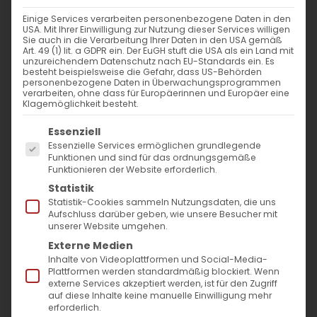
Einige Services verarbeiten personenbezogene Daten in den
Wort zum Neujahr
USA. Mit Ihrer Einwilligung zur Nutzung dieser Services willigen
Sie auch in die Verarbeitung Ihrer Daten in den USA gemäß
Art. 49 (1) lit. a GDPR ein. Der EuGH stuft die USA als ein Land mit
S. E. Bischof Serovpé Isakhanyan
unzureichendem Datenschutz nach EU-Standards ein. Es
besteht beispielsweise die Gefahr, dass US-Behörden
Primas der Diözese der
personenbezogene Daten in Überwachungsprogrammen
verarbeiten, ohne dass für Europäerinnen und Europäer eine
Armenischen Kirche in
Klagemöglichkeit besteht.
Deutschland
Es folgt eine Liste der Service-Gruppen, für die
Essenziell
Essenzielle Services ermöglichen grundlegende
Liebe Mitglieder der armenischen
Funktionen und sind für das ordnungsgemäße
Funktionieren der Website erforderlich.
Gemeinschaft in Deutschland,
Statistik
liebe Freunde, Schwestern und Brüder,
Statistik-Cookies sammeln Nutzungsdaten, die uns
Aufschluss darüber geben, wie unsere Besucher mit
unserer Website umgehen.
wir stehen an der Schwelle des neuen
Externe Medien
Jahres. In ein paar Stunden lassen wir das
Inhalte von Videoplattformen und Social-Media-
Plattformen werden standardmäßig blockiert. Wenn
Jahr 2023 hinter uns und vor uns öffnet sich
externe Services akzeptiert werden, ist für den Zugriff
auf diese Inhalte keine manuelle Einwilligung mehr
ein neues Jahr.
erforderlich.