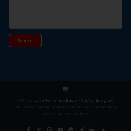
©
Armenische Gemeinde Baden-Württemberg e.V.
Eine Gemeinde der Armenischen Kirche in Deutschland.
Alle Rechte vorbehalten.
Facebook
X
Instagram
YouTube
Spotify
Telegram
LinkedIn
SoundCloud