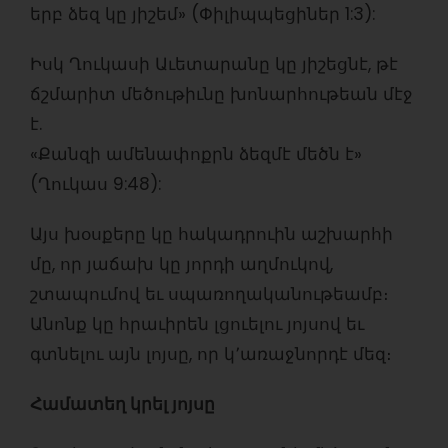
երբ ձեզ կը յիշեմ» (Փիլիպպեցիներ 1:3):
Իսկ Ղուկասի Աւետարանը կը յիշեցնէ, թէ
ճշմարիտ մեծութիւնը խոնարհութեան մէջ
է.
«Քանզի ամենափոքրն ձեզմէ մեծն է»
(Ղուկաս 9:48):
Այս խօսքերը կը հակադրուին աշխարհի
մը, որ յաճախ կը յորդի աղմուկով,
շտապումով եւ սպառողականութեամբ։
Անոնք կը հրաւիրեն լցուելու յոյսով եւ
գտնելու այն լոյսը, որ կ՚առաջնորդէ մեզ։
Համատեղ կրել յոյսը