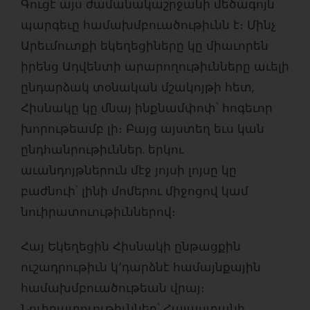
Գուցէ այս ժամանակաշրջանի մեծագոյն
պարգեւը համախմբուածութիւնն է։ Մինչ
Արեւմուտքի եկեղեցիները կը միաւորեն
իրենց Ադվենտի արարողութիւնները աւելի
ընդարձակ տօնական մշակոյթի հետ,
Հիսնակը կը մնայ ինքնամփոփ՝ հոգեւոր
խորութեամբ լի։ Բայց այստեղ եւս կան
ընդհանրութիւններ. երկու
աւանդոյթներուն մէջ յոյսի լոյսը կը
բաժնուի՝ լինի մոմերու միջոցով կամ
նուիրատուութիւններով։
Հայ Եկեղեցին Հիսնակի ընթացքին
ուշադրութիւն կ՚դարձնէ համայնքային
համախմբուածութեան վրայ։
Նուիրատուութիւններ՝ Հայաստանի