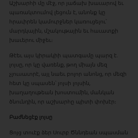
Աշխարհի մը մէջ, որ յաճախ խաւարով եւ
պառակտումով լեցուն է, անոնք կը
հրաւիրեն կամուրջներ կառուցելու՝
մարդկային, մշակութային եւ հաւատքի
խաւերու միջեւ։
Թէեւ այս կիրակիի պատգամը պարզ է.
լոյսը, որ կը վառենք, թող միայն մեզ
չլուսաւորէ, այլ նաեւ բոլոր անոնց, որ մեզի
հետ կը սպասեն՝ յոյսի լոյսին,
խաղաղութեան խոստումին, մանկան
ծնունդին, որ աշխարհը պիտի փոխէր։
Բաժնեցէք լոյսը
Ցոյց տուէք ձեր Սուրբ Ծննդեան սպասման