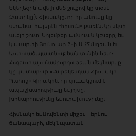
Եկեղեցին ավելի մեծ շուքով կը տօնէ
Զատիկը)։ Հիսնակը, որ իր անունը կը
ստանայ հայերէն «հիսուն» բառէն, կը սկսի
աւելի շուտ՝ Նոյեմբեր ամսուան կէսերը, եւ
կ’աւարտի Յունուար 6-ի Ս. Ծննդեան եւ
Աստուածայայտնութեան տօնին հետ։
Հոգեւոր այս ճամբորդութեան մեկնարկը
կը կատարուի «Բարեկենդան Հիսնակի
Պահոց» Կիրակին, որ զուգակցում է
ապաշխարութիւնը եւ յոյսը,
խոնարհութիւնը եւ ուրախութիւնը։
Հիսնակի եւ Ադվենտի միջեւ – Երկու
ճանապարհ, մէկ նպատակ