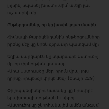
լոյսին, սպասել խոստումին՝ աւելի լաւ
աշխարհի մը։
Ընթերցումներ, որ կը խօսին յոյսի մասին
Հիսնակի Բարեկենդանին ընթերցումները
իրենց մէջ կը կրեն զօրաւոր պատգամ մը։
Եղիա մարգարէն կը նկարագրէ Աստուծոյ
մը, որ փրկութիւն կու տայ.
«Ահա Աստուածը մեր, որուն վրայ յոյս
դրինք, որպէսզի փրկէ մեզ» (Եսայի 25:9):
Փիլիպպեցիներու նամակը կը հրաւիրէ
երախտագիտութեան եւ սիրոյ.
«Աստուծոյ կը շնորհակալեմ ամէն անգամ,