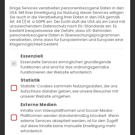
Einige Services verarbeiten personenbezogene Daten in den
Das Licht der Hoffnung
USA. Mit Ihrer Einwilligung zur Nutzung dieser Services willigen
Sie auch in die Verarbeitung Ihrer Daten in den USA gemäß
Art. 49 (1) lit. a GDPR ein. Der EuGH stuft die USA als ein Land mit
Wie die Armenische Kirche und
unzureichendem Datenschutz nach EU-Standards ein. Es
besteht beispielsweise die Gefahr, dass US-Behörden
der Westen Weihnachten
personenbezogene Daten in Überwachungsprogrammen
verarbeiten, ohne dass für Europäerinnen und Europäer eine
erwarten
Klagemöglichkeit besteht.
Es folgt eine Liste der Service-Gruppen, für die
Essenziell
Von einem Geheimnis, das Jahrhunderte
Essenzielle Services ermöglichen grundlegende
überdauert, und von der Kunst, Hoffnung zu
Funktionen und sind für das ordnungsgemäße
Funktionieren der Website erforderlich.
teilen.
Statistik
Von Pfr. Dr. Diradur Sardaryan
Statistik-Cookies sammeln Nutzungsdaten, die uns
Aufschluss darüber geben, wie unsere Besucher mit
unserer Website umgehen.
Es ist ein stilles Ritual, das an diesem
Externe Medien
Sonntag in armenischen Kirchen auf der
Inhalte von Videoplattformen und Social-Media-
Plattformen werden standardmäßig blockiert. Wenn
ganzen Welt beginnt. Die
Hisnak-Zeit
, eine in
externe Services akzeptiert werden, ist für den Zugriff
auf diese Inhalte keine manuelle Einwilligung mehr
Vergessenheit geratene, aber dennoch
erforderlich.