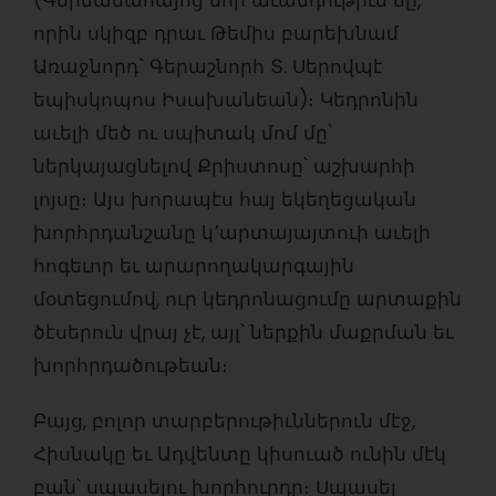
որին սկիզբ դրաւ Թեմիս բարեխնամ
Առաջնորդ` Գերաշնորհ Տ. Սերովպէ
եպիսկոպոս Իսախանեան)։ Կեդրոնին
աւելի մեծ ու սպիտակ մոմ մը՝
ներկայացնելով Քրիստոսը՝ աշխարհի
լոյսը։ Այս խորապէս հայ եկեղեցական
խորհրդանշանը կ՚արտայայտուի աւելի
հոգեւոր եւ արարողակարգային
մօտեցումով, ուր կեդրոնացումը արտաքին
ծէսերուն վրայ չէ, այլ՝ ներքին մաքրման եւ
խորհրդածութեան։
Բայց, բոլոր տարբերութիւններուն մէջ,
Հիսնակը եւ Ադվենտը կիսուած ունին մէկ
բան՝ սպասելու խորհուրդը։ Սպասել