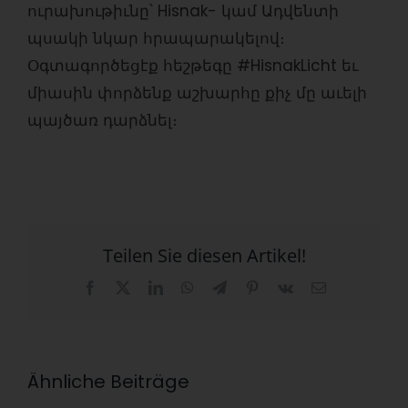
ուրախութիւնը՝ Hisnak- կամ Ադվենտի
պսակի նկար հրապարակելով։
Օգտագործեցէք հեշթեգը #HisnakLicht եւ
միասին փորձենք աշխարհը քիչ մը աւելի
պայծառ դարձնել։
Teilen Sie diesen Artikel!
Facebook
X
LinkedIn
WhatsApp
Telegram
Pinterest
Vk
E-
Mail
Ähnliche Beiträge