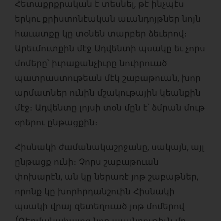
Հետաքրքրական է տեսնել, թէ ինչպէս
երկու քրիստոնէական աւանդոյթներ նոյն
հաւատքը կը տօնեն տարբեր ձեւերով։
Արեւմուտքին մէջ Ադվենտի պսակը եւ չորս
մոմերը՝ իւրաքանչիւրը նուիրուած
պատրաստութեան մէկ շաբաթուան, խոր
արմատներ ունին մշակութային կեանքին
մէջ։ Ադվենտը լոյսի տօն մըն է՝ ձմրան մութ
օրերու ընթացքին։
Հիսնակի ժամանակաշրջանը, սակայն, այլ
ընթացք ունի։ Չորս շաբաթուան
փոխարէն, ան կը ներառէ յոթ շաբաթներ,
որոնք կը խորհրդանշուին Հիսնակի
պսակի վրայ զետեղուած յոթ մոմերով
(Գերմանահայոց նոր աւանդութիւն մը,