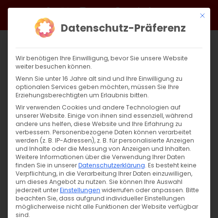
Zum
Facebook
X
Instagram
YouTube
Spotify
Telegram
LinkedIn
SoundCloud
Mit di
Inhalt
Datenschutz-Präferenz
springen
Wir benötigen Ihre Einwilligung, bevor Sie unsere Website
weiter besuchen können.
Wenn Sie unter 16 Jahre alt sind und Ihre Einwilligung zu
optionalen Services geben möchten, müssen Sie Ihre
Erziehungsberechtigten um Erlaubnis bitten.
Wir verwenden Cookies und andere Technologien auf
unserer Website. Einige von ihnen sind essenziell, während
andere uns helfen, diese Website und Ihre Erfahrung zu
Zurück
Vor
verbessern.
Personenbezogene Daten können verarbeitet
werden (z. B. IP-Adressen), z. B. für personalisierte Anzeigen
und Inhalte oder die Messung von Anzeigen und Inhalten.
Weitere Informationen über die Verwendung Ihrer Daten
finden Sie in unserer
Datenschutzerklärung
.
Es besteht keine
Das Licht der Hoffnung
Verpflichtung, in die Verarbeitung Ihrer Daten einzuwilligen,
um dieses Angebot zu nutzen.
Sie können Ihre Auswahl
15. November 2024
jederzeit unter
Einstellungen
|
Aktuell
widerrufen oder anpassen.
,
Glaubensfragen
Bitte
beachten Sie, dass aufgrund individueller Einstellungen
möglicherweise nicht alle Funktionen der Website verfügbar
sind.