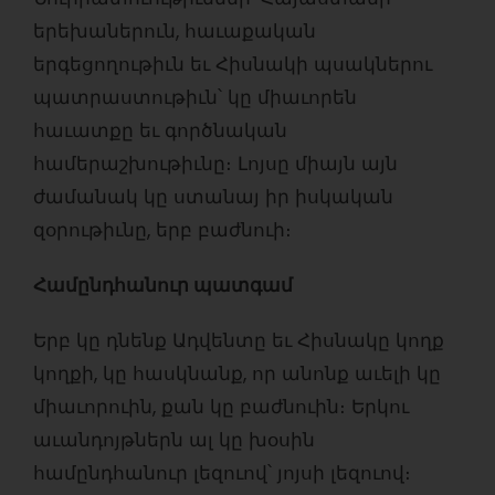
երեխաներուն, հաւաքական
երգեցողութիւն եւ Հիսնակի պսակներու
պատրաստութիւն՝ կը միաւորեն
հաւատքը եւ գործնական
համերաշխութիւնը։ Լոյսը միայն այն
ժամանակ կը ստանայ իր իսկական
զօրութիւնը, երբ բաժնուի։
Համընդհանուր պատգամ
Երբ կը դնենք Ադվենտը եւ Հիսնակը կողք
կողքի, կը հասկնանք, որ անոնք աւելի կը
միաւորուին, քան կը բաժնուին։ Երկու
աւանդոյթներն ալ կը խօսին
համընդհանուր լեզուով՝ յոյսի լեզուով։