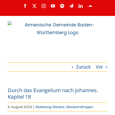
Zum
Facebook
X
Instagram
YouTube
Spotify
Telegram
LinkedIn
SoundCloud
Inhalt
springen
Zurück
Vor
Durch das Evangelium nach Johannes.
Kapitel 18
9. August 2024
|
Abteilung Glaube
,
Glaubensfragen