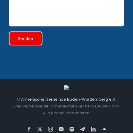
©
Armenische Gemeinde Baden-Württemberg e.V.
Eine Gemeinde der Armenischen Kirche in Deutschland.
Alle Rechte vorbehalten.
Facebook
X
Instagram
YouTube
Spotify
Telegram
LinkedIn
SoundCloud