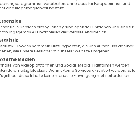
achungsprogrammen verarbeiten, ohne dass für Europäerinnen und
er eine Klagemöglichkeit besteht.
olgt eine Liste der Service-Gruppen, für die eine Ein
Essenziell
Essenzielle Services ermöglichen grundlegende Funktionen und sind für
ordnungsgemäße Funktionieren der Website erforderlich.
Statistik
Statistik-Cookies sammeln Nutzungsdaten, die uns Aufschluss darüber
geben, wie unsere Besucher mit unserer Website umgehen.
Externe Medien
Inhalte von Videoplattformen und Social-Media-Plattformen werden
standardmäßig blockiert. Wenn externe Services akzeptiert werden, ist f
Zugriff auf diese Inhalte keine manuelle Einwilligung mehr erforderlich.