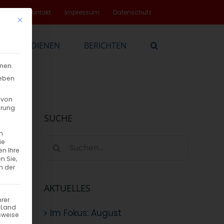
rvice
Kontakt
Impressum
Datenschutz
Mit diesem Button wird der Dialog geschlossen. Seine Funktionalität
EN
DIENEN
BERICHTEN
nnen.
geben
 von
hrung
SUCHE
n
Suche
ie
en Ihre
nach:
n Sie,
n der
AKTUELLES
hrer
n Land
Im Fokus: August
sweise