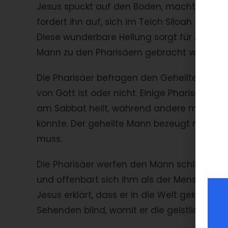
Jesus spuckt auf den Boden, macht daraus 
fordert ihn auf, sich im Teich Siloah zu 
Diese wunderbare Heilung sorgt für Aufreg
Mann zu den Pharisäern gebracht wird, wei
Die Pharisäer befragen den Geheilten und se
von Gott ist oder nicht. Einige Pharisäer a
am Sabbat heilt, während andere meinen, d
könnte. Der geheilte Mann bezeugt mutig, 
muss.
Die Pharisäer werfen den Mann schließlich h
und offenbart sich ihm als der Menschenso
Jesus erklärt, dass er in die Welt gekomme
Sehenden blind, womit er die geistliche Bli