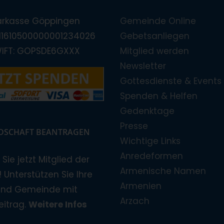
arkasse Göppingen
Gemeinde Online
E11610500000001234026
Gebetsanliegen
WIFT: GOPSDE6GXXX
Mitglied werden
Newsletter
Gottesdienste & Events
Spenden & Helfen
Gedenktage
Presse
EDSCHAFT BEANTRAGEN
Wichtige Links
Anredeformen
Sie jetzt Mitglied der
Armenische Namen
 Unterstützen Sie Ihre
Armenien
und Gemeinde mit
Arzach
eitrag.
Weitere Infos