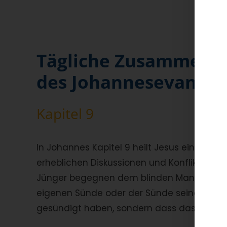
Tägliche Zusammenf
des Johannesevangel
Kapitel 9
In Johannes Kapitel 9 heilt Jesus einen Man
erheblichen Diskussionen und Konflikten übe
Jünger begegnen dem blinden Mann, und die
eigenen Sünde oder der Sünde seiner Eltern 
gesündigt haben, sondern dass das Werk Go