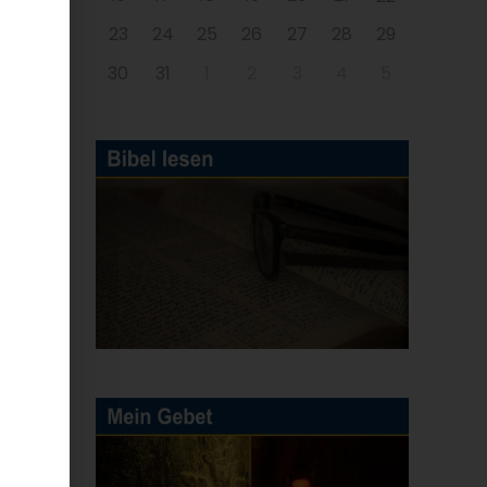
23
24
25
26
27
28
29
30
31
1
2
3
4
5
zu
er
rn