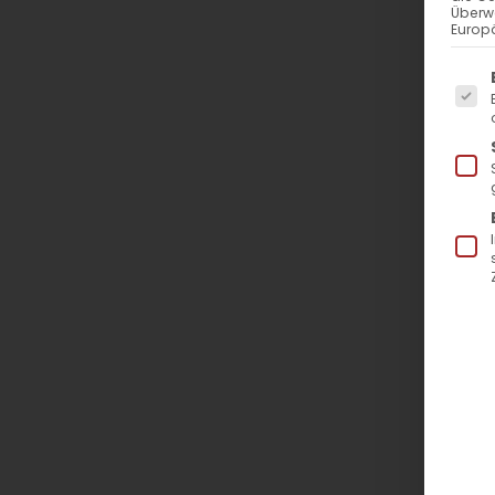
Überw
Europä
Es f