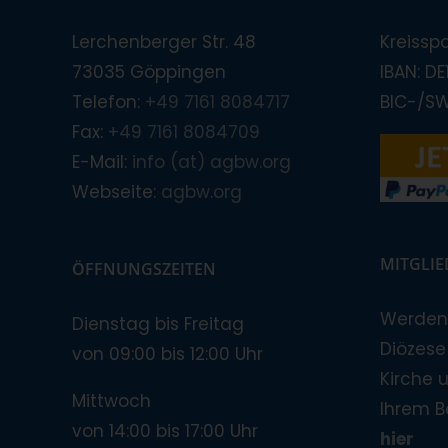
Lerchenberger Str. 48
Kreissp
73035 Göppingen
IBAN: D
Telefon:
+49 7161 8084717
BIC-/S
Fax:
+49 7161 8084709
E-Mail:
info (at) agbw.org
Webseite:
agbw.org
MITGLI
ÖFFNUNGSZEITEN
Werden 
Dienstag bis Freitag
Diözese!
von 09:00 bis 12:00 Uhr
Kirche 
Mittwoch
Ihrem B
von 14:00 bis 17:00 Uhr
hier