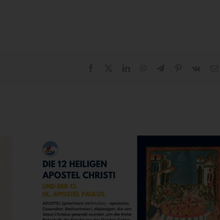
Facebook
X
LinkedIn
WhatsApp
Telegram
Pinterest
Vk