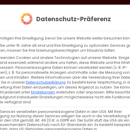
loud
AKTION HEIMAT SCHAFFEN!
Gottesdienste & Events
Se
Datenschutz-Präferenz
AGBW
WIR
BEKENN
nötigen Ihre Einwilligung, bevor Sie unsere Website weiter besuchen kö
ie unter 16 Jahre alt sind und Ihre Einwilligung zu optionalen Services 
n, müssen Sie Ihre Erziehungsberechtigten um Erlaubnis bitten.
rwenden Cookies und andere Technologien auf unserer Website. Einige
sind essenziell, während andere uns helfen, diese Website und Ihre Erfa
Zurück
Vor
bessern.
Personenbezogene Daten können verarbeitet werden (z. B. IP-
en), z. B. für personalisierte Anzeigen und Inhalte oder die Messung von
en und Inhalten.
Weitere Informationen über die Verwendung Ihrer Date
 Sie in unserer
Datenschutzerklärung
.
Es besteht keine Verpflichtung, in d
eitung Ihrer Daten einzuwilligen, um dieses Angebot zu nutzen.
Sie könn
pitel 9
l jederzeit unter
Einstellungen
widerrufen oder anpassen.
Bitte beachte
ufgrund individueller Einstellungen möglicherweise nicht alle Funktione
e verfügbar sind.
 Services verarbeiten personenbezogene Daten in den USA. Mit Ihrer
ligung zur Nutzung dieser Services willigen Sie auch in die Verarbeitung I
in den USA gemäß Art. 49 (1) lit. a GDPR ein. Der EuGH stuft die USA als ei
zureichendem Datenschutz nach EU-Standards ein. Es besteht beispiel
efahr, dass US-Behörden personenbezogene Daten in