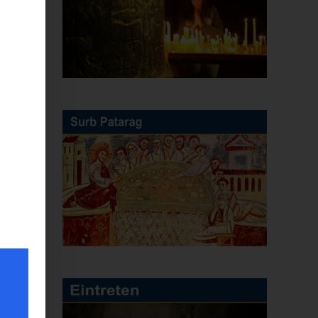
r
.
r