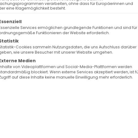
achungsprogrammen verarbeiten, ohne dass für Europäerinnen und
er eine Klagemöglichkeit besteht.
eiligen Epiphan von Zypern (315-403). Epiphan, ein
olgt eine Liste der Service-Gruppen, für die eine Ein
Essenziell
ernfamilie geboren. Nach dem Tod seines Vaters
Essenzielle Services ermöglichen grundlegende Funktionen und sind für
schen Juristen adoptiert, der ihm die jüdischen
ordnungsgemäße Funktionieren der Website erforderlich.
e Epiphan Zeuge eines Wunders, was ihn zum Glaube
Statistik
Statistik-Cookies sammeln Nutzungsdaten, die uns Aufschluss darüber
geben, wie unsere Besucher mit unserer Website umgehen.
Externe Medien
nd führte ein äußerst abstinentes Leben, indem er nu
Inhalte von Videoplattformen und Social-Media-Plattformen werden
standardmäßig blockiert. Wenn externe Services akzeptiert werden, ist f
l Wasser trank. Durch seine Demut und Hingabe
Zugriff auf diese Inhalte keine manuelle Einwilligung mehr erforderlich.
der Wunder, wodurch sein Ruhm weit verbreitet war.
 betete unaufhörlich und widmete sich dem
rn geweiht. Während seines Pontifikats nahm er an
teil, gründete Klöster auf der Insel Zypern, baute
d zeigte grenzenlose Barmherzigkeit gegenüber den