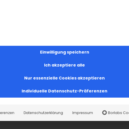
ության շնորհ պարգևեց, որով սրբի համբավը
 խույս էր տալիս մարդկային մեծարանքից,
 ընթերցանությամբ և գրում:
ոպոս: Իր հովվապետության ընթացքում նա
վեճերի, նաև վանքեր հիմնեց Կիպրոս կղզում,
կեղեցի, իսկ աղքատների հանդեպ նրա
Einwilligung speichern
պ մինչև եկեղեցու սպասքները վաճառելը և
Ich akzeptiere alle
Nur essenzielle Cookies akzeptieren
ն մեջ: Նա մեզ ավանդեց իր լուսավոր
երբողներ, խրատներ ու մեկնություններ՝
Individuelle Datenschutz-Präferenzen
րական վարդապետների շարքը:
ferenzen
Datenschutzerklärung
Impressum
Borlabs Co