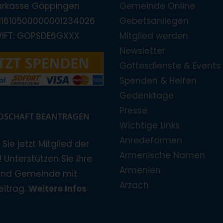
arkasse Göppingen
Gemeinde Online
E11610500000001234026
Gebetsanliegen
WIFT: GOPSDE6GXXX
Mitglied werden
Newsletter
Gottesdienste & Events
Spenden & Helfen
Gedenktage
Presse
EDSCHAFT BEANTRAGEN
Wichtige Links
Anredeformen
Sie jetzt Mitglied der
Armenische Namen
 Unterstützen Sie Ihre
Armenien
und Gemeinde mit
Arzach
eitrag.
Weitere Infos