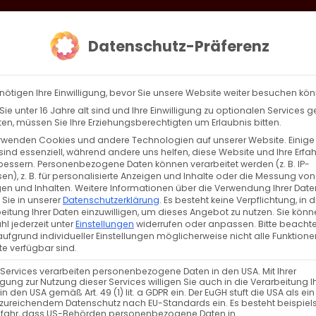
loud
AKTION HEIMAT SCHAFFEN!
Gottesdienste & Events
Se
Datenschutz-Präferenz
AGBW
WIR
BEKENN
nötigen Ihre Einwilligung, bevor Sie unsere Website weiter besuchen kö
ie unter 16 Jahre alt sind und Ihre Einwilligung zu optionalen Services 
n, müssen Sie Ihre Erziehungsberechtigten um Erlaubnis bitten.
rwenden Cookies und andere Technologien auf unserer Website. Einige
sind essenziell, während andere uns helfen, diese Website und Ihre Erfa
Zurück
Vor
bessern.
Personenbezogene Daten können verarbeitet werden (z. B. IP-
en), z. B. für personalisierte Anzeigen und Inhalte oder die Messung von
en und Inhalten.
Weitere Informationen über die Verwendung Ihrer Date
 Sie in unserer
Datenschutzerklärung
.
Es besteht keine Verpflichtung, in d
eitung Ihrer Daten einzuwilligen, um dieses Angebot zu nutzen.
Sie könn
pern
l jederzeit unter
Einstellungen
widerrufen oder anpassen.
Bitte beachte
ufgrund individueller Einstellungen möglicherweise nicht alle Funktione
e verfügbar sind.
 Services verarbeiten personenbezogene Daten in den USA. Mit Ihrer
ligung zur Nutzung dieser Services willigen Sie auch in die Verarbeitung I
in den USA gemäß Art. 49 (1) lit. a GDPR ein. Der EuGH stuft die USA als ei
zureichendem Datenschutz nach EU-Standards ein. Es besteht beispiel
rn
efahr, dass US-Behörden personenbezogene Daten in