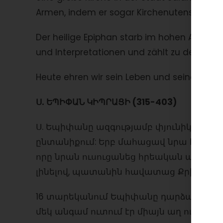
Armen, indem er sogar Kirchenutensilien ve
Der heilige Epiphan starb im hohen Alter. Er 
und Interpretationen und zählt zu den 12 ko
Heute ehren wir sein Leben und seine Lehre
Ս. ԵՊԻՓԱՆ ԿԻՊՐԱՑԻ (315-403)
Ս. Եպիփանը ազգությամբ փյունիկեցի հր
ընտանիքում: Երբ մահացավ նրա հայրը,
որը նրան ուսուցանեց հրեական ավանդո
լինելով, պատանին հավատաց Քրիստոսի
16 տարեկանում Եպիփանը դարձավ վանակա
մեկ անգամ ուտում էր միայն աղ ու հաց,