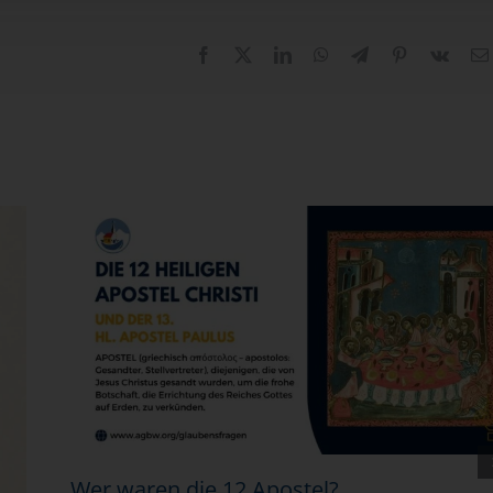
Facebook
X
LinkedIn
WhatsApp
Telegram
Pinterest
Vk
Wer waren die 12 Apostel?