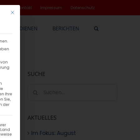
rvice
Kontakt
Impressum
Datenschutz
Mit diesem Button wird der Dialog geschlossen. Seine Funktionalität
EN
DIENEN
BERICHTEN
nnen.
geben
 von
hrung
SUCHE
n
Suche
ie
en Ihre
nach:
n Sie,
n der
AKTUELLES
hrer
n Land
Im Fokus: August
sweise