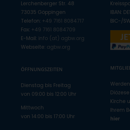
Lerchenberger Str. 48
Kreissp
73035 Göppingen
IBAN: D
Telefon:
+49 7161 8084717
BIC-/S
Fax:
+49 7161 8084709
E-Mail:
info (at) agbw.org
Webseite:
agbw.org
MITGLI
ÖFFNUNGSZEITEN
Werden 
Dienstag bis Freitag
Diözese!
von 09:00 bis 12:00 Uhr
Kirche 
Mittwoch
Ihrem B
von 14:00 bis 17:00 Uhr
hier