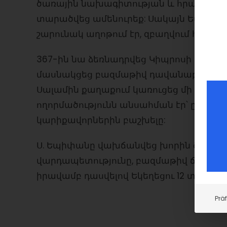
ծառային նախագիտության և հրաշագործ
տարածվեց ամենուրեք: Սակայն Եպիփանը
շարունակ աղոթում էր, զբաղվում հոգևոր
367-ին նա ձեռնադրվեց Կիպրոսի եպիսկ
մասնակցեց բազմաթիվ դավանաբանական 
Սալամին քաղաքում կառուցեց մի մեծ ե
ողորմածությունն անսահման էր՝ ընդհու
կարիքավորներին բաշխելը:
Ս. Եպիփանը վախճանվեց խորին ծերությա
վարդապետությունը, բազմաթիվ ճառեր, ն
իրավամբ դասվելով Եկեղեցու 12 տիեզե
Prä