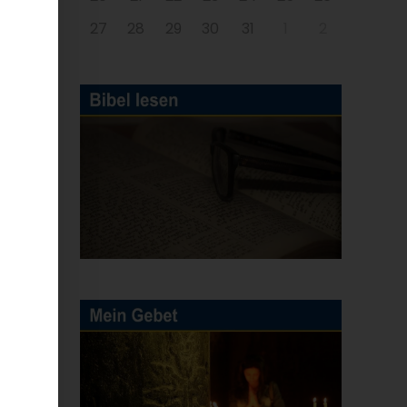
27
28
29
30
31
1
2
en
ա,
րը