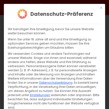
Zum
Facebook
X
Instagram
YouTube
Spotify
Telegram
LinkedIn
SoundCloud
Mit di
Inhalt
Datenschutz-Präferenz
springen
Wir benötigen Ihre Einwilligung, bevor Sie unsere Website
weiter besuchen können.
Wenn Sie unter 16 Jahre alt sind und Ihre Einwilligung zu
optionalen Services geben möchten, müssen Sie Ihre
Erziehungsberechtigten um Erlaubnis bitten.
Wir verwenden Cookies und andere Technologien auf
unserer Website. Einige von ihnen sind essenziell, während
andere uns helfen, diese Website und Ihre Erfahrung zu
Zurück
Vor
verbessern.
Personenbezogene Daten können verarbeitet
werden (z. B. IP-Adressen), z. B. für personalisierte Anzeigen
und Inhalte oder die Messung von Anzeigen und Inhalten.
Weitere Informationen über die Verwendung Ihrer Daten
finden Sie in unserer
Datenschutzerklärung
.
Es besteht keine
Gedenktag des Heiligen Nerses, des
Verpflichtung, in die Verarbeitung Ihrer Daten einzuwilligen,
Großen, und des Bischofs von Khad
um dieses Angebot zu nutzen.
Sie können Ihre Auswahl
jederzeit unter
Einstellungen
widerrufen oder anpassen.
Bitte
beachten Sie, dass aufgrund individueller Einstellungen
8. Juni 2024
|
Glaubensfragen
möglicherweise nicht alle Funktionen der Website verfügbar
sind.