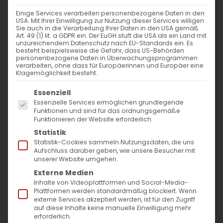
Einige Services verarbeiten personenbezogene Daten in den
USA. Mit Ihrer Einwilligung zur Nutzung dieser Services willigen
Gedenktag des Heiligen Nerses, des Großen,
Sie auch in die Verarbeitung Ihrer Daten in den USA gemäß
Art. 49 (1) lit. a GDPR ein. Der EuGH stuft die USA als ein Land mit
und des Bischofs von Khad
unzureichendem Datenschutz nach EU-Standards ein. Es
besteht beispielsweise die Gefahr, dass US-Behörden
personenbezogene Daten in Überwachungsprogrammen
verarbeiten, ohne dass für Europäerinnen und Europäer eine
08.06.2024
Klagemöglichkeit besteht.
Es folgt eine Liste der Service-Gruppen, für die
Essenziell
Heute gedenken wir des heiligen Nerses des
Essenzielle Services ermöglichen grundlegende
Großen (353-373) und des Bischofs von
Funktionen und sind für das ordnungsgemäße
Funktionieren der Website erforderlich.
Khad. Nerses, ein direkter Nachkomme des
Statistik
heiligen Grigor Lusavorich, war einer der
Statistik-Cookies sammeln Nutzungsdaten, die uns
Aufschluss darüber geben, wie unsere Besucher mit
begabtesten armenischen Katholikos.
unserer Website umgehen.
Nachdem er auf Wunsch des Königs zum
Externe Medien
Katholikos geweiht wurde, führte er
Inhalte von Videoplattformen und Social-Media-
Plattformen werden standardmäßig blockiert. Wenn
bedeutende Reformen in der Armenischen
externe Services akzeptiert werden, ist für den Zugriff
auf diese Inhalte keine manuelle Einwilligung mehr
Apostolischen Kirche ein.
erforderlich.