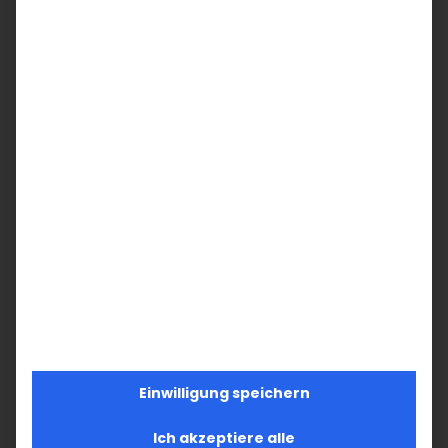
13
14
15
16
17
18
19
20
21
22
23
25
26
24
27
28
29
30
1
2
3
Einwilligung speichern
Ich akzeptiere alle