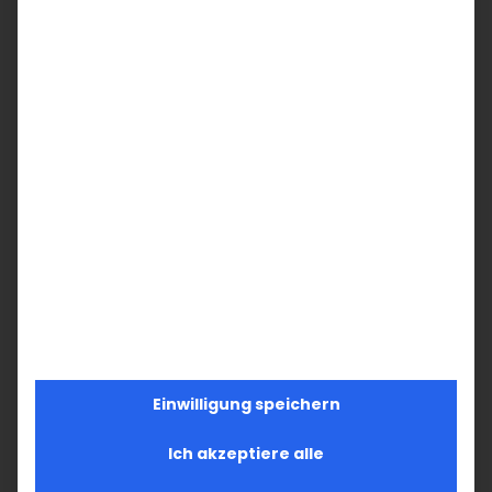
18
19
20
21
22
23
24
26
27
28
29
30
31
25
Einwilligung speichern
Ich akzeptiere alle