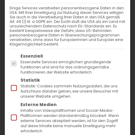
Einige Services verarbeiten personenbezogene Daten in den
Gedenktag des Heiligen Propheten Elias
USA. Mit Ihrer Einwilligung zur Nutzung dieser Services willigen
Sie auch in die Verarbeitung Ihrer Daten in den USA gemäß
Art. 49 (1) lit. a GDPR ein. Der EuGH stuft die USA als ein Land mit
Er ist einer der großen Propheten des Alten
unzureichendem Datenschutz nach EU-Standards ein. Es
besteht beispielsweise die Gefahr, dass US-Behörden
Testaments, bekannt für seine Treue
personenbezogene Daten in Überwachungsprogrammen
verarbeiten, ohne dass für Europäerinnen und Europäer eine
gegenüber dem Herrn und seinen eifrigen
Klagemöglichkeit besteht.
Kampf gegen den Götzendienst, den der
Es folgt eine Liste der Service-Gruppen, für die
Essenziell
abtrünnige König Ahab und seine
Essenzielle Services ermöglichen grundlegende
Funktionen und sind für das ordnungsgemäße
götzendienerische Frau, Königin Isebel, in
Funktionieren der Website erforderlich.
Israel eingeführt haben. Der Prophet Elia
Statistik
Statistik-Cookies sammeln Nutzungsdaten, die uns
lebte und wirkte im 9. Jahrhundert vor
Aufschluss darüber geben, wie unsere Besucher mit
unserer Website umgehen.
Christus.
Externe Medien
Inhalte von Videoplattformen und Social-Media-
Er wird in den Büchern der Könige erwähnt.
Plattformen werden standardmäßig blockiert. Wenn
externe Services akzeptiert werden, ist für den Zugriff
Auch der Name des Propheten Elia wird von
auf diese Inhalte keine manuelle Einwilligung mehr
den Evangelisten erwähnt. Im Buch der
erforderlich.