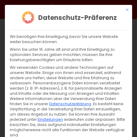
Zum
Facebook
X
Instagram
YouTube
Spotify
Telegram
LinkedIn
SoundCloud
Mit di
Inhalt
Datenschutz-Präferenz
springen
Wir benötigen Ihre Einwilligung, bevor Sie unsere Website
weiter besuchen können.
Wenn Sie unter 16 Jahre alt sind und Ihre Einwilligung zu
optionalen Services geben möchten, müssen Sie Ihre
Erziehungsberechtigten um Erlaubnis bitten.
Wir verwenden Cookies und andere Technologien auf
unserer Website. Einige von ihnen sind essenziell, während
andere uns helfen, diese Website und Ihre Erfahrung zu
Zurück
Vor
verbessern.
Personenbezogene Daten können verarbeitet
werden (z. B. IP-Adressen), z. B. für personalisierte Anzeigen
und Inhalte oder die Messung von Anzeigen und Inhalten.
Weitere Informationen über die Verwendung Ihrer Daten
finden Sie in unserer
Datenschutzerklärung
.
Es besteht keine
Gedenktag des Heiligen Propheten Elias
Verpflichtung, in die Verarbeitung Ihrer Daten einzuwilligen,
um dieses Angebot zu nutzen.
Sie können Ihre Auswahl
26. Mai 2024
jederzeit unter
|
Einstellungen
Glaubensfragen
widerrufen oder anpassen.
Bitte
beachten Sie, dass aufgrund individueller Einstellungen
möglicherweise nicht alle Funktionen der Website verfügbar
sind.