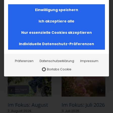
Einwilligung speichern
Ich akzeptiere alle
Teilen Sie diesen Artikel!
Nur essenzielle Cookies akzeptieren
Facebook
X
LinkedIn
WhatsApp
Telegram
Pinterest
Vk
E-
Mail
Individuelle Datenschutz-Präferenzen
Ähnliche Beiträge
Präferenzen
Datenschutzerklärung
Impressum
Borlabs Cookie
Im Fokus: August
Im Fokus: Juli 2026
2. August 2026
11. Juli 2026