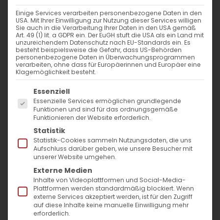
Einige Services verarbeiten personenbezogene Daten in den
Ein musikalischer Triumph
USA. Mit Ihrer Einwilligung zur Nutzung dieser Services willigen
Sie auch in die Verarbeitung Ihrer Daten in den USA gemäß
Art. 49 (1) lit. a GDPR ein. Der EuGH stuft die USA als ein Land mit
Die Armenischen Kulturtage
unzureichendem Datenschutz nach EU-Standards ein. Es
besteht beispielsweise die Gefahr, dass US-Behörden
Stuttgart 2025 eröffnet
personenbezogene Daten in Überwachungsprogrammen
verarbeiten, ohne dass für Europäerinnen und Europäer eine
Klagemöglichkeit besteht.
Stuttgart, 17. Oktober 2025 – Gestern begann
Es folgt eine Liste der Service-Gruppen, für die
Essenziell
mit einem feierlichen Eröffnungskonzert in
Essenzielle Services ermöglichen grundlegende
der Evangelischen Markuskirche ein
Funktionen und sind für das ordnungsgemäße
Funktionieren der Website erforderlich.
kulturelles Highlight: die Armenischen
Statistik
Kulturtage Stuttgart 2025. Organisiert von
Statistik-Cookies sammeln Nutzungsdaten, die uns
Aufschluss darüber geben, wie unsere Besucher mit
der Armenischen Gemeinde Baden-
unserer Website umgehen.
Württemberg e.V., bietet das vielfältige
Externe Medien
Inhalte von Videoplattformen und Social-Media-
Programm bis zum 26. Oktober eine
Plattformen werden standardmäßig blockiert. Wenn
externe Services akzeptiert werden, ist für den Zugriff
Plattform für Kunst, Dialog und
auf diese Inhalte keine manuelle Einwilligung mehr
interkulturellen Austausch. Die Veranstaltung
erforderlich.