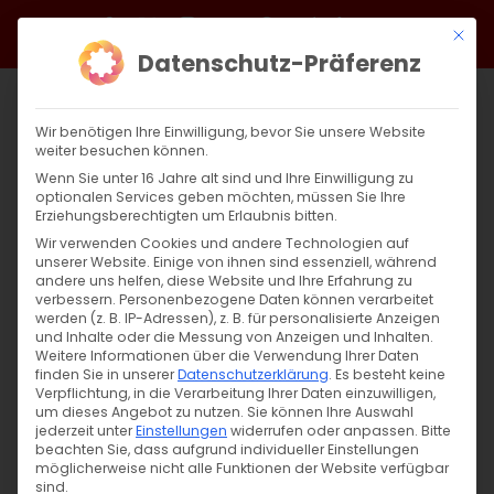
Zum
Facebook
X
Instagram
YouTube
Spotify
Telegram
LinkedIn
SoundCloud
Mit di
Inhalt
Datenschutz-Präferenz
springen
Wir benötigen Ihre Einwilligung, bevor Sie unsere Website
weiter besuchen können.
Wenn Sie unter 16 Jahre alt sind und Ihre Einwilligung zu
optionalen Services geben möchten, müssen Sie Ihre
Erziehungsberechtigten um Erlaubnis bitten.
Wir verwenden Cookies und andere Technologien auf
unserer Website. Einige von ihnen sind essenziell, während
andere uns helfen, diese Website und Ihre Erfahrung zu
Zurück
Vor
verbessern.
Personenbezogene Daten können verarbeitet
werden (z. B. IP-Adressen), z. B. für personalisierte Anzeigen
und Inhalte oder die Messung von Anzeigen und Inhalten.
Weitere Informationen über die Verwendung Ihrer Daten
finden Sie in unserer
Datenschutzerklärung
.
Es besteht keine
Ein musikalischer Triumph
Verpflichtung, in die Verarbeitung Ihrer Daten einzuwilligen,
um dieses Angebot zu nutzen.
Sie können Ihre Auswahl
17. Oktober 2025
jederzeit unter
Einstellungen
|
Aktuell
widerrufen oder anpassen.
Bitte
beachten Sie, dass aufgrund individueller Einstellungen
möglicherweise nicht alle Funktionen der Website verfügbar
sind.