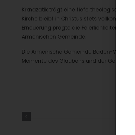
Krknazatik trägt eine tiefe theologische Sym
Kirche bleibt in Christus stets vollkommen 
Erneuerung prägte die Feierlichkeiten und
Armenischen Gemeinde.
Die Armenische Gemeinde Baden-Württembe
Momente des Glaubens und der Gemeinsch