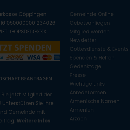
arkasse Göppingen
Gemeinde Online
E11610500000001234026
Gebetsanliegen
WIFT: GOPSDE6GXXX
Mitglied werden
Newsletter
Gottesdienste & Events
Spenden & Helfen
Gedenktage
Presse
EDSCHAFT BEANTRAGEN
Wichtige Links
Anredeformen
Sie jetzt Mitglied der
Armenische Namen
 Unterstützen Sie Ihre
Armenien
und Gemeinde mit
Arzach
eitrag.
Weitere Infos