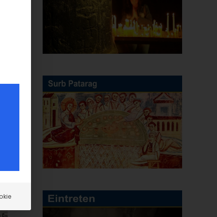
E-
Mail
okie