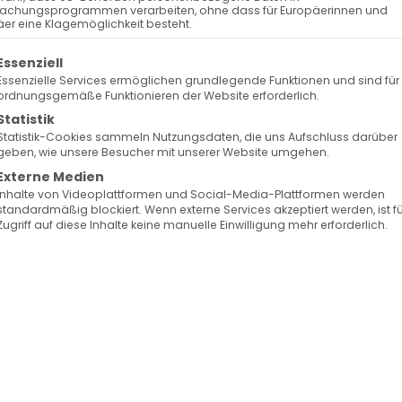
Festes in Freiburg
achungsprogrammen verarbeiten, ohne dass für Europäerinnen und
er eine Klagemöglichkeit besteht.
 Sonntag versammelte sich die Armenische Gemeinde
olgt eine Liste der Service-Gruppen, für die eine Ein
Essenziell
che St. Ursula Kirche) im Breisgau zu einem
Essenzielle Services ermöglichen grundlegende Funktionen und sind für
ordnungsgemäße Funktionieren der Website erforderlich.
tik (Կրկնազատիկ), auch bekannt als der „Neue
Statistik
Statistik-Cookies sammeln Nutzungsdaten, die uns Aufschluss darüber
geben, wie unsere Besucher mit unserer Website umgehen.
Externe Medien
eilige Liturgie), gedachte die Gemeinde der
Inhalte von Videoplattformen und Social-Media-Plattformen werden
en Schöpfung. Der Krknazatik markiert den Beginn d
standardmäßig blockiert. Wenn externe Services akzeptiert werden, ist f
Zugriff auf diese Inhalte keine manuelle Einwilligung mehr erforderlich.
einer 50-tägigen freudigen Festzeit von Ostern bis
ne Fasttage ansetzt. Diese Zeit symbolisiert die
llkommenheit der Kirche in Christus.
 in einer herzlichen Atmosphäre zusammen, um d
licher Runde wurden Gespräche geführt, Erinnerung
s besonderen Tages vertieft.