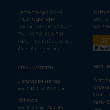
Lerchenberger Str. 48
Kreissp
73035 Göppingen
IBAN: D
Telefon:
+49 7161 8084717
BIC-/S
Fax:
+49 7161 8084709
E-Mail:
info (at) agbw.org
Webseite:
agbw.org
MITGLI
ÖFFNUNGSZEITEN
Werden 
Dienstag bis Freitag
Diözese!
von 09:00 bis 12:00 Uhr
Kirche 
Mittwoch
Ihrem B
von 14:00 bis 17:00 Uhr
hier