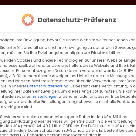
loud
AKTION HEIMAT SCHAFFEN!
Gottesdienste & Events
Se
Datenschutz-Präferenz
AGBW
WIR
BEKENN
nötigen Ihre Einwilligung, bevor Sie unsere Website weiter besuchen kö
ie unter 16 Jahre alt sind und Ihre Einwilligung zu optionalen Services 
n, müssen Sie Ihre Erziehungsberechtigten um Erlaubnis bitten.
rwenden Cookies und andere Technologien auf unserer Website. Einige
sind essenziell, während andere uns helfen, diese Website und Ihre Erfa
Zurück
Vor
bessern.
Personenbezogene Daten können verarbeitet werden (z. B. IP-
en), z. B. für personalisierte Anzeigen und Inhalte oder die Messung von
en und Inhalten.
Weitere Informationen über die Verwendung Ihrer Date
 Sie in unserer
Datenschutzerklärung
.
Es besteht keine Verpflichtung, in d
eitung Ihrer Daten einzuwilligen, um dieses Angebot zu nutzen.
Sie könn
l jederzeit unter
Einstellungen
widerrufen oder anpassen.
Bitte beachte
ufgrund individueller Einstellungen möglicherweise nicht alle Funktione
e verfügbar sind.
 Services verarbeiten personenbezogene Daten in den USA. Mit Ihrer
ligung zur Nutzung dieser Services willigen Sie auch in die Verarbeitung I
in den USA gemäß Art. 49 (1) lit. a GDPR ein. Der EuGH stuft die USA als ei
zureichendem Datenschutz nach EU-Standards ein. Es besteht beispiel
efahr, dass US-Behörden personenbezogene Daten in