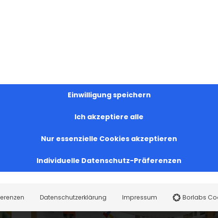
Einwilligung speichern
Ich akzeptiere alle
Facebook
X
LinkedIn
WhatsApp
Telegram
Pinterest
Vk
Nur essenzielle Cookies akzeptieren
Individuelle Datenschutz-Präferenzen
ferenzen
Datenschutzerklärung
Impressum
Borlabs Co