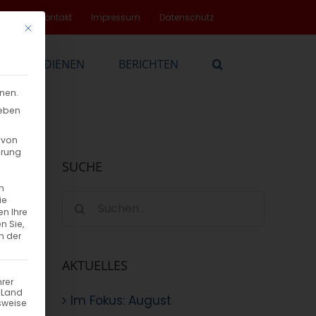
rvice
Kontakt
Impressum
Datenschutz
Mit diesem Button wird der Dialog geschlossen. Seine Funktionalität
EN
DIENEN
BERICHTEN
nnen.
geben
 von
hrung
SUCHE
n
Suche
ie
en Ihre
nach:
n Sie,
n der
AKTUELLES
hrer
n Land
Im Fokus: August
sweise