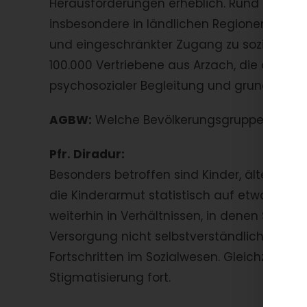
Herausforderungen erheblich. Rund ein Viert
insbesondere in ländlichen Regionen wie Va
und eingeschränkter Zugang zu sozialen D
100.000 Vertriebene aus Arzach, die dring
psychosozialer Begleitung und grundlegen
AGBW:
Welche Bevölkerungsgruppen sind 
Pfr. Diradur:
Besonders betroffen sind Kinder, ältere M
die Kinderarmut statistisch auf etwa 28 Pr
weiterhin in Verhältnissen, in denen Schu
Versorgung nicht selbstverständlich sind. 
Fortschritten im Sozialwesen. Gleichzeitig 
Stigmatisierung fort.