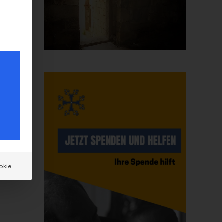
n
ch
okie