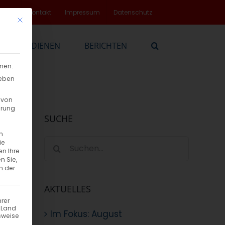
rvice
Kontakt
Impressum
Datenschutz
Mit diesem Button wird der Dialog geschlossen. Seine Funktionalität
EN
DIENEN
BERICHTEN
nnen.
geben
 von
hrung
SUCHE
n
Suche
ie
en Ihre
nach:
n Sie,
n der
AKTUELLES
hrer
n Land
Im Fokus: August
sweise