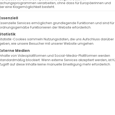
 – Weihnachten als gelebt
achungsprogrammen verarbeiten, ohne dass für Europäerinnen und
er eine Klagemöglichkeit besteht.
olgt eine Liste der Service-Gruppen, für die eine Ein
Essenziell
Essenzielle Services ermöglichen grundlegende Funktionen und sind für
aden-Württemberg
(AGBW)
spricht mit
Pfr. Dr.
ordnungsgemäße Funktionieren der Website erforderlich.
 Armenischen Gemeinde Baden-Württemberg
Statistik
Statistik-Cookies sammeln Nutzungsdaten, die uns Aufschluss darüber
ojekts
„Aktion Weihnachtsfreude“
der Diözese der
geben, wie unsere Besucher mit unserer Website umgehen.
iew erläutert er die aktuelle soziale Lage in Armenie
Externe Medien
Inhalte von Videoplattformen und Social-Media-Plattformen werden
er Hilfsarbeit vor Ort und erklärt, wie aus einer lokal
standardmäßig blockiert. Wenn externe Services akzeptiert werden, ist f
ekt wurde.
Zugriff auf diese Inhalte keine manuelle Einwilligung mehr erforderlich.
ale Lage in Armenien derzeit dar?
Jahren vieles verändert, manches zum Guten,
aftlicher Kennzahlen bleiben die strukturellen