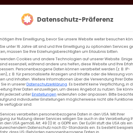
loud
AKTION HEIMAT SCHAFFEN!
Gottesdienste & Events
Se
Datenschutz-Präferenz
AGBW
WIR
BEKENN
nötigen Ihre Einwilligung, bevor Sie unsere Website weiter besuchen kö
ie unter 16 Jahre alt sind und Ihre Einwilligung zu optionalen Services 
n, müssen Sie Ihre Erziehungsberechtigten um Erlaubnis bitten.
rwenden Cookies und andere Technologien auf unserer Website. Einige
sind essenziell, während andere uns helfen, diese Website und Ihre Erfa
Zurück
Vor
bessern.
Personenbezogene Daten können verarbeitet werden (z. B. IP-
en), z. B. für personalisierte Anzeigen und Inhalte oder die Messung von
en und Inhalten.
Weitere Informationen über die Verwendung Ihrer Date
 Sie in unserer
Datenschutzerklärung
.
Es besteht keine Verpflichtung, in d
eitung Ihrer Daten einzuwilligen, um dieses Angebot zu nutzen.
Sie könn
achten als gelebte Solidarität“
l jederzeit unter
Einstellungen
widerrufen oder anpassen.
Bitte beachte
ufgrund individueller Einstellungen möglicherweise nicht alle Funktione
e verfügbar sind.
 Services verarbeiten personenbezogene Daten in den USA. Mit Ihrer
ligung zur Nutzung dieser Services willigen Sie auch in die Verarbeitung I
in den USA gemäß Art. 49 (1) lit. a GDPR ein. Der EuGH stuft die USA als ei
zureichendem Datenschutz nach EU-Standards ein. Es besteht beispiel
efahr, dass US-Behörden personenbezogene Daten in