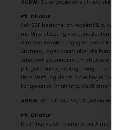
AGBW:
Sie engagieren sich seit vielen Jahr
Pfr. Diradur:
Seit 2011 besuche ich regelmäßig, durch d
mit Unterstützung von Landsleuten sowie 
ärmsten Bevölkerungsgruppen in Armenien.
Anstrengungen kaum über die Runden komm
Arbeitswillen, sondern um strukturelle Armu
pflegebedürftigen Angehörigen fehlen oft r
Unterstützung deckt in der Regel nur die 
Für gesunde Ernährung, Medikamente oder 
AGBW:
Wie ist das Projekt „Aktion Weihna
Pfr. Diradur:
Die Initiative ist innerhalb der Armenis