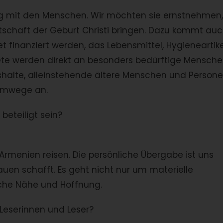
ng mit den Menschen. Wir möchten sie ernstnehmen,
otschaft der Geburt Christi bringen. Dazu kommt au
ket finanziert werden, das Lebensmittel, Hygieneartike
akete werden direkt an besonders bedürftige Mensch
ushalte, alleinstehende ältere Menschen und Person
 Umwege an.
beteiligt sein?
rmenien reisen. Die persönliche Übergabe ist uns
rauen schafft. Es geht nicht nur um materielle
che Nähe und Hoffnung.
Leserinnen und Leser?