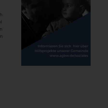
ch
l
en
en