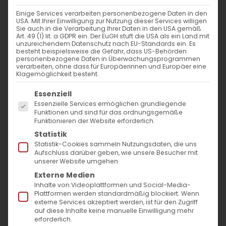
Einige Services verarbeiten personenbezogene Daten in den
Pastoralbesuch in Göppingen
USA. Mit Ihrer Einwilligung zur Nutzung dieser Services willigen
Sie auch in die Verarbeitung Ihrer Daten in den USA gemäß
Art. 49 (1) lit. a GDPR ein. Der EuGH stuft die USA als ein Land mit
Am Sonntag, dem 23. März 2025,
unzureichendem Datenschutz nach EU-Standards ein. Es
besteht beispielsweise die Gefahr, dass US-Behörden
versammelte sich die armenische
personenbezogene Daten in Überwachungsprogrammen
verarbeiten, ohne dass für Europäerinnen und Europäer eine
Gemeinde Baden-Württembergs im
Klagemöglichkeit besteht.
Evangelischen Gemeindezentrum
Es folgt eine Liste der Service-Gruppen, für die
Essenziell
Bartenbach in Göppingen zum Feier des
Essenzielle Services ermöglichen grundlegende
Funktionen und sind für das ordnungsgemäße
Surb Patarag.
Sonntag des untreuen
Funktionieren der Website erforderlich.
Verwalters (Անիրավ Տնտեսի Կիրակի)
Statistik
Statistik-Cookies sammeln Nutzungsdaten, die uns
heißt der vierte Sonntag der Großen
Aufschluss darüber geben, wie unsere Besucher mit
unserer Website umgehen.
Fastenzeit in der Armenischen Apostolischen
Externe Medien
Kirche.
Inhalte von Videoplattformen und Social-Media-
Plattformen werden standardmäßig blockiert. Wenn
externe Services akzeptiert werden, ist für den Zugriff
Höhepunkt des Tages war der
auf diese Inhalte keine manuelle Einwilligung mehr
Pastoralbesuch
des Primas unserer Diözese
erforderlich.