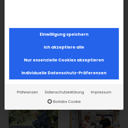
Պատեն-Վիւրթեմբերգի Հայ Համայնքի
Վարչութիւն
Einwilligung speichern
Ich akzeptiere alle
Teilen Sie diesen Artikel!
Nur essenzielle Cookies akzeptieren
Facebook
X
LinkedIn
WhatsApp
Telegram
Pinterest
Vk
E-
Mail
Individuelle Datenschutz-Präferenzen
Präferenzen
Datenschutzerklärung
Impressum
Ähnliche Beiträge
Borlabs Cookie