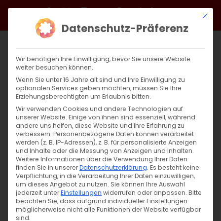
Zum
Facebook
X
Instagram
YouTube
Spotify
Telegram
LinkedIn
SoundCloud
Mit di
Inhalt
Datenschutz-Präferenz
springen
Wir benötigen Ihre Einwilligung, bevor Sie unsere Website
weiter besuchen können.
Wenn Sie unter 16 Jahre alt sind und Ihre Einwilligung zu
optionalen Services geben möchten, müssen Sie Ihre
Erziehungsberechtigten um Erlaubnis bitten.
Wir verwenden Cookies und andere Technologien auf
unserer Website. Einige von ihnen sind essenziell, während
andere uns helfen, diese Website und Ihre Erfahrung zu
Zurück
Vor
verbessern.
Personenbezogene Daten können verarbeitet
werden (z. B. IP-Adressen), z. B. für personalisierte Anzeigen
und Inhalte oder die Messung von Anzeigen und Inhalten.
Weitere Informationen über die Verwendung Ihrer Daten
finden Sie in unserer
Datenschutzerklärung
.
Es besteht keine
Pastoralbesuch in Göppingen
Verpflichtung, in die Verarbeitung Ihrer Daten einzuwilligen,
um dieses Angebot zu nutzen.
Sie können Ihre Auswahl
24. März 2025
jederzeit unter
Einstellungen
|
Allgemein
widerrufen oder anpassen.
Bitte
beachten Sie, dass aufgrund individueller Einstellungen
möglicherweise nicht alle Funktionen der Website verfügbar
sind.