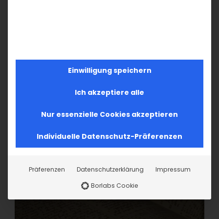
27
28
29
30
1
2
3
4
5
6
7
8
9
10
11
12
13
14
15
16
17
18
19
20
21
22
23
24
Einwilligung speichern
26
27
28
29
30
31
25
Ich akzeptiere alle
Nur essenzielle Cookies akzeptieren
Individuelle Datenschutz-Präferenzen
Präferenzen
Datenschutzerklärung
Impressum
Borlabs Cookie