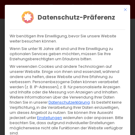
Zum
Facebook
X
Instagram
YouTube
Spotify
Telegram
LinkedIn
SoundCloud
Mit di
Inhalt
Datenschutz-Präferenz
springen
Wir benötigen Ihre Einwilligung, bevor Sie unsere Website
weiter besuchen können.
Wenn Sie unter 16 Jahre alt sind und Ihre Einwilligung zu
optionalen Services geben möchten, müssen Sie Ihre
Erziehungsberechtigten um Erlaubnis bitten.
Wir verwenden Cookies und andere Technologien auf
unserer Website. Einige von ihnen sind essenziell, während
andere uns helfen, diese Website und Ihre Erfahrung zu
Zurück
Vor
verbessern.
Personenbezogene Daten können verarbeitet
werden (z. B. IP-Adressen), z. B. für personalisierte Anzeigen
und Inhalte oder die Messung von Anzeigen und Inhalten.
Weitere Informationen über die Verwendung Ihrer Daten
finden Sie in unserer
Datenschutzerklärung
.
Es besteht keine
Unsere Gottesdienste im Mai
Verpflichtung, in die Verarbeitung Ihrer Daten einzuwilligen,
um dieses Angebot zu nutzen.
Sie können Ihre Auswahl
28. April 2025
jederzeit unter
|
Einstellungen
Allgemein
,
Gemeinde
widerrufen oder anpassen.
Bitte
beachten Sie, dass aufgrund individueller Einstellungen
möglicherweise nicht alle Funktionen der Website verfügbar
sind.