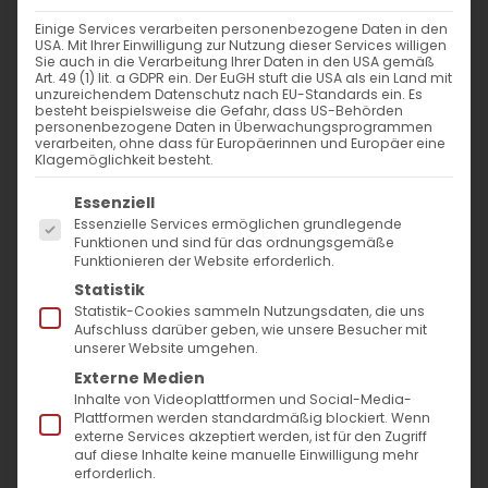
Unsere Gottesdienste im Mai
Einige Services verarbeiten personenbezogene Daten in den
USA. Mit Ihrer Einwilligung zur Nutzung dieser Services willigen
Սիրելի Հայրենակիցներ,
Sie auch in die Verarbeitung Ihrer Daten in den USA gemäß
Art. 49 (1) lit. a GDPR ein. Der EuGH stuft die USA als ein Land mit
սիրով կը հրաւիրենք ձեզ մասնակցելու
unzureichendem Datenschutz nach EU-Standards ein. Es
besteht beispielsweise die Gefahr, dass US-Behörden
եկեղեցական արարողութիւններուն
:
personenbezogene Daten in Überwachungsprogrammen
verarbeiten, ohne dass für Europäerinnen und Europäer eine
Ստորեւ մեր համայնքի գալիք ամսուան
Klagemöglichkeit besteht.
Պատարագներու օրերը։ Կը սպասենք ձեր
Es folgt eine Liste der Service-Gruppen, für die
Essenziell
մասնակցութեան եւ միասնական
Essenzielle Services ermöglichen grundlegende
Funktionen und sind für das ordnungsgemäße
աղօթքին։
Funktionieren der Website erforderlich.
Statistik
Statistik-Cookies sammeln Nutzungsdaten, die uns
Liebe Gemeinde,
Aufschluss darüber geben, wie unsere Besucher mit
unserer Website umgehen.
wir laden wir herzlich zu unseren
Externe Medien
Gottesdiensten ein. Hier findet ihr die
Inhalte von Videoplattformen und Social-Media-
Gottesdienst Termine
für den kommenden
Plattformen werden standardmäßig blockiert. Wenn
externe Services akzeptiert werden, ist für den Zugriff
Monat in unserer Gemeinde. Wir freuen uns
auf diese Inhalte keine manuelle Einwilligung mehr
erforderlich.
auf eure Teilnahme und das gemeinsame