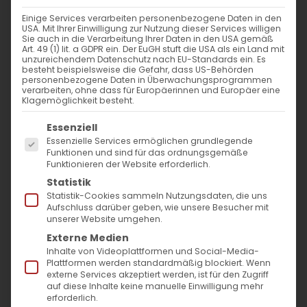
Einige Services verarbeiten personenbezogene Daten in den
USA. Mit Ihrer Einwilligung zur Nutzung dieser Services willigen
Sie auch in die Verarbeitung Ihrer Daten in den USA gemäß
Art. 49 (1) lit. a GDPR ein. Der EuGH stuft die USA als ein Land mit
unzureichendem Datenschutz nach EU-Standards ein. Es
Wegweisende Worte
besteht beispielsweise die Gefahr, dass US-Behörden
personenbezogene Daten in Überwachungsprogrammen
verarbeiten, ohne dass für Europäerinnen und Europäer eine
zum Neujahr
Klagemöglichkeit besteht.
Es folgt eine Liste der Service-Gruppen, für die
Essenziell
Essenzielle Services ermöglichen grundlegende
Funktionen und sind für das ordnungsgemäße
Funktionieren der Website erforderlich.
Statistik
Die Botschaft unseres
Statistik-Cookies sammeln Nutzungsdaten, die uns
Aufschluss darüber geben, wie unsere Besucher mit
Diözesanbischofs
unserer Website umgehen.
Externe Medien
Inhalte von Videoplattformen und Social-Media-
Plattformen werden standardmäßig blockiert. Wenn
externe Services akzeptiert werden, ist für den Zugriff
Mit seiner Neujahrsbotschaft hat Bischof
auf diese Inhalte keine manuelle Einwilligung mehr
Serovpé Isakhanian das vergangene Jahr
erforderlich.