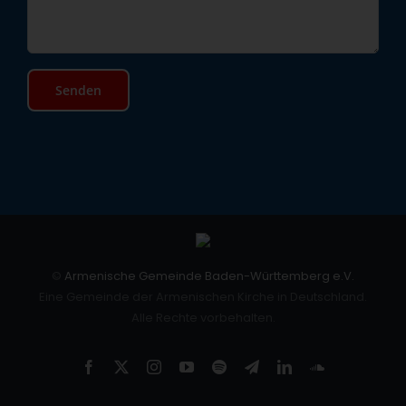
©
Armenische Gemeinde Baden-Württemberg e.V.
Eine Gemeinde der Armenischen Kirche in Deutschland.
Alle Rechte vorbehalten.
Facebook
X
Instagram
YouTube
Spotify
Telegram
LinkedIn
SoundCloud