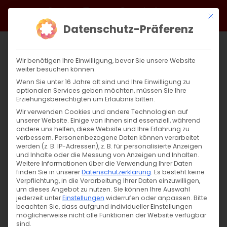
Zum
Facebook
X
Instagram
YouTube
Spotify
Telegram
LinkedIn
SoundCloud
Mit di
Inhalt
Datenschutz-Präferenz
springen
Wir benötigen Ihre Einwilligung, bevor Sie unsere Website
weiter besuchen können.
Wenn Sie unter 16 Jahre alt sind und Ihre Einwilligung zu
optionalen Services geben möchten, müssen Sie Ihre
Erziehungsberechtigten um Erlaubnis bitten.
Wir verwenden Cookies und andere Technologien auf
unserer Website. Einige von ihnen sind essenziell, während
andere uns helfen, diese Website und Ihre Erfahrung zu
Zurück
Vor
verbessern.
Personenbezogene Daten können verarbeitet
werden (z. B. IP-Adressen), z. B. für personalisierte Anzeigen
und Inhalte oder die Messung von Anzeigen und Inhalten.
Weitere Informationen über die Verwendung Ihrer Daten
finden Sie in unserer
Datenschutzerklärung
.
Es besteht keine
Wegweisende Worte zum Neujahr
Verpflichtung, in die Verarbeitung Ihrer Daten einzuwilligen,
um dieses Angebot zu nutzen.
Sie können Ihre Auswahl
1. Januar 2025
jederzeit unter
Einstellungen
|
Allgemein
,
Kirchenjahr
widerrufen oder anpassen.
,
Referat Presse &
Bitte
beachten Sie, dass aufgrund individueller Einstellungen
Öffentlichkeitsarbeit
möglicherweise nicht alle Funktionen der Website verfügbar
sind.