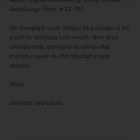
մօտենալը» (Եբր․ Ժ 23-25)։
Այս խօսքերի լոյսի ներքոյ Ձեզ մաղթում եմ
բարի եւ օրհնեալ Նոր տարի։ Թող Տէրը
առաջնորդի, զօրացնի եւ օրհնի մեզ
բոլորիս այսօր եւ մեր կեանքի բոլոր
օրերին։
Ձերդ՝
Սերովբէ Սրբազան