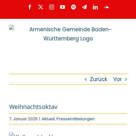
Zum
Facebook
X
Instagram
YouTube
Spotify
Telegram
LinkedIn
SoundCloud
Inhalt
springen
Zurück
Vor
Weihnachtsoktav
7. Januar 2025
|
Aktuell
,
Pressemitteilungen