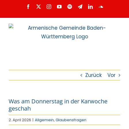
Zum
Facebook
X
Instagram
YouTube
Spotify
Telegram
LinkedIn
SoundCloud
Inhalt
springen
Zurück
Vor
Was am Donnerstag in der Karwoche
geschah
2. April 2026
|
Allgemein
,
Glaubensfragen