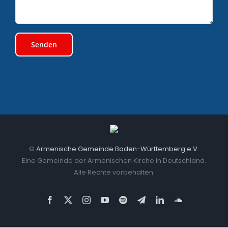
©
Armenische Gemeinde Baden-Württemberg e.V.
Eine Gemeinde der Armenischen Kirche in Deutschland.
Alle Rechte vorbehalten.
Facebook
X
Instagram
YouTube
Spotify
Telegram
LinkedIn
SoundCloud