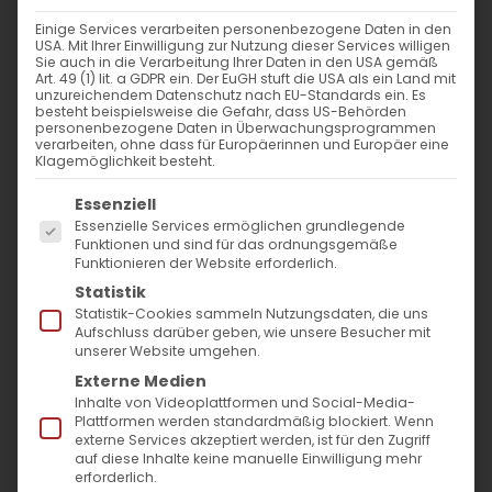
Einige Services verarbeiten personenbezogene Daten in den
USA. Mit Ihrer Einwilligung zur Nutzung dieser Services willigen
Sie auch in die Verarbeitung Ihrer Daten in den USA gemäß
Im Fokus: August
Art. 49 (1) lit. a GDPR ein. Der EuGH stuft die USA als ein Land mit
unzureichendem Datenschutz nach EU-Standards ein. Es
besteht beispielsweise die Gefahr, dass US-Behörden
personenbezogene Daten in Überwachungsprogrammen
Im Fokus: August "Kommt alle zu mir, die [...]
verarbeiten, ohne dass für Europäerinnen und Europäer eine
Klagemöglichkeit besteht.
Es folgt eine Liste der Service-Gruppen, für die
Essenziell
2. August 2026
|
Aktuell
,
Allgemein
Essenzielle Services ermöglichen grundlegende
Weiterlesen
Funktionen und sind für das ordnungsgemäße
Funktionieren der Website erforderlich.
Statistik
Statistik-Cookies sammeln Nutzungsdaten, die uns
Aufschluss darüber geben, wie unsere Besucher mit
unserer Website umgehen.
Externe Medien
Inhalte von Videoplattformen und Social-Media-
Plattformen werden standardmäßig blockiert. Wenn
externe Services akzeptiert werden, ist für den Zugriff
auf diese Inhalte keine manuelle Einwilligung mehr
erforderlich.