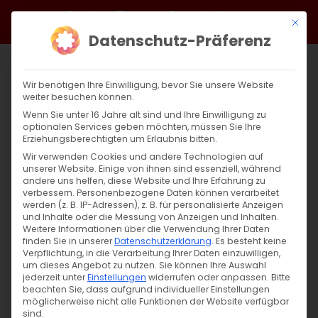
Zum
Facebook
X
Instagram
YouTube
Spotify
Telegram
LinkedIn
SoundCloud
Mit di
Inhalt
Datenschutz-Präferenz
springen
Wir benötigen Ihre Einwilligung, bevor Sie unsere Website
weiter besuchen können.
Wenn Sie unter 16 Jahre alt sind und Ihre Einwilligung zu
optionalen Services geben möchten, müssen Sie Ihre
Erziehungsberechtigten um Erlaubnis bitten.
Wir verwenden Cookies und andere Technologien auf
unserer Website. Einige von ihnen sind essenziell, während
andere uns helfen, diese Website und Ihre Erfahrung zu
verbessern.
Personenbezogene Daten können verarbeitet
werden (z. B. IP-Adressen), z. B. für personalisierte Anzeigen
und Inhalte oder die Messung von Anzeigen und Inhalten.
Weitere Informationen über die Verwendung Ihrer Daten
finden Sie in unserer
Datenschutzerklärung
.
Es besteht keine
Verpflichtung, in die Verarbeitung Ihrer Daten einzuwilligen,
um dieses Angebot zu nutzen.
Sie können Ihre Auswahl
jederzeit unter
Einstellungen
widerrufen oder anpassen.
Bitte
beachten Sie, dass aufgrund individueller Einstellungen
möglicherweise nicht alle Funktionen der Website verfügbar
sind.