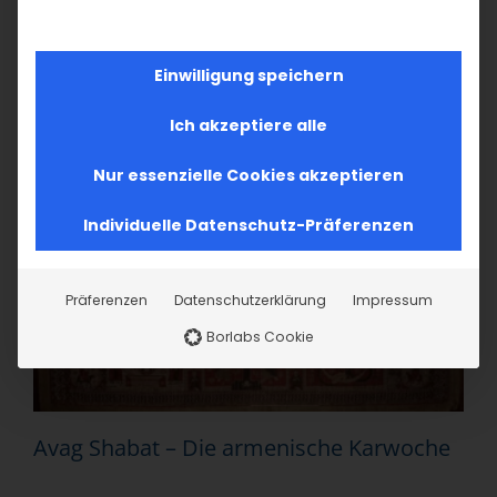
31. März 2026
|
Aktuell
,
Allgemein
,
Gemeinde
Weiterlesen
Einwilligung speichern
Ich akzeptiere alle
Nur essenzielle Cookies akzeptieren
Individuelle Datenschutz-Präferenzen
Präferenzen
Datenschutzerklärung
Impressum
Borlabs Cookie
Avag Shabat – Die armenische Karwoche