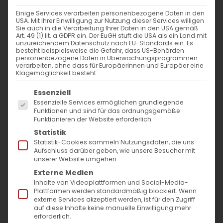
WANN
Einige Services verarbeiten personenbezogene Daten in den
USA. Mit Ihrer Einwilligung zur Nutzung dieser Services willigen
24. April 2024 - 29. November 2023
Sie auch in die Verarbeitung Ihrer Daten in den USA gemäß
Art. 49 (1) lit. a GDPR ein. Der EuGH stuft die USA als ein Land mit
19:00 - 10:57
unzureichendem Datenschutz nach EU-Standards ein. Es
besteht beispielsweise die Gefahr, dass US-Behörden
personenbezogene Daten in Überwachungsprogrammen
verarbeiten, ohne dass für Europäerinnen und Europäer eine
ZUM KALENDER HINZUFÜGEN
Klagemöglichkeit besteht.
Es folgt eine Liste der Service-Gruppen, für die
ICS herunterladen
Google Kalender
iCalendar
Office 365
Outlook Live
Essenziell
Essenzielle Services ermöglichen grundlegende
VERANSTALTUNGSTYP
Funktionen und sind für das ordnungsgemäße
Funktionieren der Website erforderlich.
Surb Patarag / Սուրբ Պատարագ
Statistik
Statistik-Cookies sammeln Nutzungsdaten, die uns
Aufschluss darüber geben, wie unsere Besucher mit
unserer Website umgehen.
Externe Medien
Յիշատակ Հայոց ցեղասպանութեան (1915)
Inhalte von Videoplattformen und Social-Media-
բիւրաւոր նահատակացն / Gedenktag der
Plattformen werden standardmäßig blockiert. Wenn
externe Services akzeptiert werden, ist für den Zugriff
Märtyrer des Völkermords an den Armeniern
auf diese Inhalte keine manuelle Einwilligung mehr
erforderlich.
(1915).