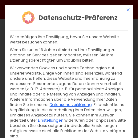
Zum
Facebook
X
Instagram
YouTube
Spotify
Telegram
LinkedIn
SoundCloud
Mit di
Inhalt
Datenschutz-Präferenz
springen
Wir benötigen Ihre Einwilligung, bevor Sie unsere Website
weiter besuchen können.
Wenn Sie unter 16 Jahre alt sind und Ihre Einwilligung zu
optionalen Services geben möchten, müssen Sie Ihre
Erziehungsberechtigten um Erlaubnis bitten.
Wir verwenden Cookies und andere Technologien auf
unserer Website. Einige von ihnen sind essenziell, während
andere uns helfen, diese Website und Ihre Erfahrung zu
Zurück
Vor
verbessern.
Personenbezogene Daten können verarbeitet
werden (z. B. IP-Adressen), z. B. für personalisierte Anzeigen
und Inhalte oder die Messung von Anzeigen und Inhalten.
Weitere Informationen über die Verwendung Ihrer Daten
finden Sie in unserer
Datenschutzerklärung
.
Es besteht keine
Ժամերգություն / Gedenkgottesdienst
Verpflichtung, in die Verarbeitung Ihrer Daten einzuwilligen,
um dieses Angebot zu nutzen.
Sie können Ihre Auswahl
24. April 2024
jederzeit unter
Einstellungen
widerrufen oder anpassen.
Bitte
beachten Sie, dass aufgrund individueller Einstellungen
möglicherweise nicht alle Funktionen der Website verfügbar
sind.