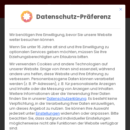
Zum
Facebook
X
Instagram
YouTube
Spotify
Telegram
LinkedIn
SoundCloud
Mit di
Inhalt
Datenschutz-Präferenz
springen
Wir benötigen Ihre Einwilligung, bevor Sie unsere Website
weiter besuchen können.
Wenn Sie unter 16 Jahre alt sind und Ihre Einwilligung zu
optionalen Services geben möchten, müssen Sie Ihre
Erziehungsberechtigten um Erlaubnis bitten.
Wir verwenden Cookies und andere Technologien auf
unserer Website. Einige von ihnen sind essenziell, während
andere uns helfen, diese Website und Ihre Erfahrung zu
Zurück
Vor
verbessern.
Personenbezogene Daten können verarbeitet
werden (z. B. IP-Adressen), z. B. für personalisierte Anzeigen
und Inhalte oder die Messung von Anzeigen und Inhalten.
Weitere Informationen über die Verwendung Ihrer Daten
finden Sie in unserer
Datenschutzerklärung
.
Es besteht keine
Ժամերգույուն / Andacht
Verpflichtung, in die Verarbeitung Ihrer Daten einzuwilligen,
um dieses Angebot zu nutzen.
Sie können Ihre Auswahl
28. März 2024
jederzeit unter
Einstellungen
widerrufen oder anpassen.
Bitte
beachten Sie, dass aufgrund individueller Einstellungen
möglicherweise nicht alle Funktionen der Website verfügbar
sind.