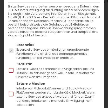
WANN
Einige Services verarbeiten personenbezogene Daten in den
USA. Mit Ihrer Einwilligung zur Nutzung dieser Services willigen
2. April 2026
Sie auch in die Verarbeitung Ihrer Daten in den USA gemäß
Art. 49 (1) lit. a GDPR ein. Der EuGH stuft die USA als ein Land mit
19:00 - 20:00
unzureichendem Datenschutz nach EU-Standards ein. Es
besteht beispielsweise die Gefahr, dass US-Behörden
personenbezogene Daten in Überwachungsprogrammen
verarbeiten, ohne dass für Europäerinnen und Europäer eine
ZUM KALENDER HINZUFÜGEN
Klagemöglichkeit besteht.
Es folgt eine Liste der Service-Gruppen, für die
ICS herunterladen
Google Kalender
iCalendar
Office 365
Outlook Live
Essenziell
Essenzielle Services ermöglichen grundlegende
WO
Funktionen und sind für das ordnungsgemäße
Funktionieren der Website erforderlich.
Evang. Gemeindezentrum
Statistik
Bartenbach
Statistik-Cookies sammeln Nutzungsdaten, die uns
Aufschluss darüber geben, wie unsere Besucher mit
Fehlhalde 4, Göppingen
unserer Website umgehen.
Externe Medien
Inhalte von Videoplattformen und Social-Media-
VERANSTALTUNGSTYP
Plattformen werden standardmäßig blockiert. Wenn
externe Services akzeptiert werden, ist für den Zugriff
auf diese Inhalte keine manuelle Einwilligung mehr
Gottesdienst
erforderlich.