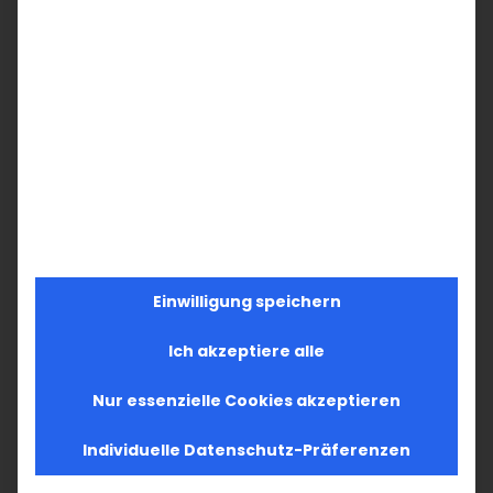
Teilen Sie diesen Artikel!
Facebook
X
LinkedIn
WhatsApp
Telegram
Pinterest
Vk
E-
Mail
Einwilligung speichern
Ich akzeptiere alle
Nur essenzielle Cookies akzeptieren
Individuelle Datenschutz-Präferenzen