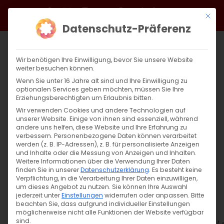
Zum
Facebook
X
Instagram
YouTube
Spotify
Telegram
LinkedIn
SoundCloud
Mit di
Inhalt
Datenschutz-Präferenz
springen
Wir benötigen Ihre Einwilligung, bevor Sie unsere Website
weiter besuchen können.
Wenn Sie unter 16 Jahre alt sind und Ihre Einwilligung zu
optionalen Services geben möchten, müssen Sie Ihre
Erziehungsberechtigten um Erlaubnis bitten.
Wir verwenden Cookies und andere Technologien auf
unserer Website. Einige von ihnen sind essenziell, während
andere uns helfen, diese Website und Ihre Erfahrung zu
Zurück
Vor
verbessern.
Personenbezogene Daten können verarbeitet
werden (z. B. IP-Adressen), z. B. für personalisierte Anzeigen
und Inhalte oder die Messung von Anzeigen und Inhalten.
Weitere Informationen über die Verwendung Ihrer Daten
finden Sie in unserer
Datenschutzerklärung
.
Es besteht keine
Ոտնլուայ / Fußwaschung in Göppingen
Verpflichtung, in die Verarbeitung Ihrer Daten einzuwilligen,
um dieses Angebot zu nutzen.
Sie können Ihre Auswahl
2. April 2026
jederzeit unter
Einstellungen
widerrufen oder anpassen.
Bitte
beachten Sie, dass aufgrund individueller Einstellungen
möglicherweise nicht alle Funktionen der Website verfügbar
sind.