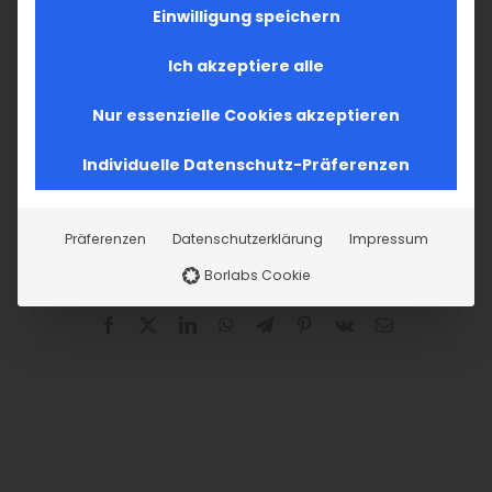
Werden Sie jetzt aktiv!
Einwilligung speichern
Ich akzeptiere alle
JETZT MITGLIEDSCHAFT
BEANTRAGEN
Nur essenzielle Cookies akzeptieren
Individuelle Datenschutz-Präferenzen
Präferenzen
Datenschutzerklärung
Impressum
Borlabs Cookie
Teilen Sie diesen Artikel!
Facebook
X
LinkedIn
WhatsApp
Telegram
Pinterest
Vk
E-
Mail