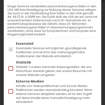
WANN
Einige Services verarbeiten personenbezogene Daten in den
USA. Mit Ihrer Einwilligung zur Nutzung dieser Services willigen
2. Februar 2025
Sie auch in die Verarbeitung Ihrer Daten in den USA gemäß
Art. 49 (1) lit. a GDPR ein. Der EuGH stuft die USA als ein Land mit
12:30 - 14:30
unzureichendem Datenschutz nach EU-Standards ein. Es
besteht beispielsweise die Gefahr, dass US-Behörden
personenbezogene Daten in Überwachungsprogrammen
verarbeiten, ohne dass für Europäerinnen und Europäer eine
ZUM KALENDER HINZUFÜGEN
Klagemöglichkeit besteht.
Es folgt eine Liste der Service-Gruppen, für die
ICS herunterladen
Google Kalender
iCalendar
Office 365
Outlook Live
Essenziell
Essenzielle Services ermöglichen grundlegende
WO
Funktionen und sind für das ordnungsgemäße
Funktionieren der Website erforderlich.
St. Maria Kirche in Kehl
Statistik
Haydnstraße 1, Kehl, 77694
Statistik-Cookies sammeln Nutzungsdaten, die uns
Aufschluss darüber geben, wie unsere Besucher mit
unserer Website umgehen.
Externe Medien
VERANSTALTUNGSTYP
Inhalte von Videoplattformen und Social-Media-
Plattformen werden standardmäßig blockiert. Wenn
externe Services akzeptiert werden, ist für den Zugriff
Gottesdienst
auf diese Inhalte keine manuelle Einwilligung mehr
Surb Patarag / Սուրբ
erforderlich.
Պատարագ