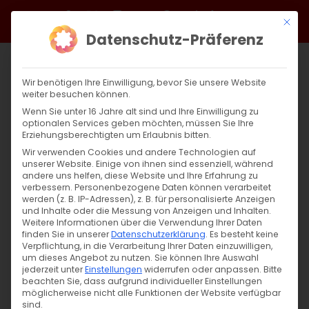
Zum
Facebook
X
Instagram
YouTube
Spotify
Telegram
LinkedIn
SoundCloud
Mit di
Inhalt
Datenschutz-Präferenz
springen
Wir benötigen Ihre Einwilligung, bevor Sie unsere Website
weiter besuchen können.
Wenn Sie unter 16 Jahre alt sind und Ihre Einwilligung zu
optionalen Services geben möchten, müssen Sie Ihre
Erziehungsberechtigten um Erlaubnis bitten.
Wir verwenden Cookies und andere Technologien auf
unserer Website. Einige von ihnen sind essenziell, während
andere uns helfen, diese Website und Ihre Erfahrung zu
Zurück
Vor
verbessern.
Personenbezogene Daten können verarbeitet
werden (z. B. IP-Adressen), z. B. für personalisierte Anzeigen
und Inhalte oder die Messung von Anzeigen und Inhalten.
Weitere Informationen über die Verwendung Ihrer Daten
finden Sie in unserer
Datenschutzerklärung
.
Es besteht keine
Սուրբ Պատարագ / Surb Patarag
Verpflichtung, in die Verarbeitung Ihrer Daten einzuwilligen,
um dieses Angebot zu nutzen.
Sie können Ihre Auswahl
2. Februar 2025
jederzeit unter
Einstellungen
widerrufen oder anpassen.
Bitte
beachten Sie, dass aufgrund individueller Einstellungen
möglicherweise nicht alle Funktionen der Website verfügbar
sind.