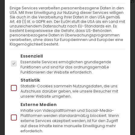
WANN
Einige Services verarbeiten personenbezogene Daten in den
USA. Mit Ihrer Einwilligung zur Nutzung dieser Services willigen
9. November 2025
Sie auch in die Verarbeitung Ihrer Daten in den USA gemäß
Art. 49 (1) lit. a GDPR ein. Der EuGH stuft die USA als ein Land mit
12:00 - 14:00
unzureichendem Datenschutz nach EU-Standards ein. Es
besteht beispielsweise die Gefahr, dass US-Behörden
personenbezogene Daten in Überwachungsprogrammen
verarbeiten, ohne dass für Europäerinnen und Europäer eine
ZUM KALENDER HINZUFÜGEN
Klagemöglichkeit besteht.
Es folgt eine Liste der Service-Gruppen, für die
ICS herunterladen
Google Kalender
iCalendar
Office 365
Outlook Live
Essenziell
Essenzielle Services ermöglichen grundlegende
WO
Funktionen und sind für das ordnungsgemäße
Funktionieren der Website erforderlich.
Evang. Gemeindezentrum
Statistik
Bartenbach
Statistik-Cookies sammeln Nutzungsdaten, die uns
Aufschluss darüber geben, wie unsere Besucher mit
Fehlhalde 4, Göppingen
unserer Website umgehen.
Externe Medien
Inhalte von Videoplattformen und Social-Media-
VERANSTALTUNGSTYP
Plattformen werden standardmäßig blockiert. Wenn
externe Services akzeptiert werden, ist für den Zugriff
auf diese Inhalte keine manuelle Einwilligung mehr
Surb Patarag / Սուրբ
erforderlich.
Պատարագ