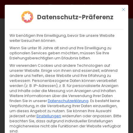
Zum
Facebook
X
Instagram
YouTube
Spotify
Telegram
LinkedIn
SoundCloud
Mit di
Inhalt
Datenschutz-Präferenz
springen
Wir benötigen Ihre Einwilligung, bevor Sie unsere Website
weiter besuchen können.
Wenn Sie unter 16 Jahre alt sind und Ihre Einwilligung zu
optionalen Services geben möchten, müssen Sie Ihre
Erziehungsberechtigten um Erlaubnis bitten.
Wir verwenden Cookies und andere Technologien auf
unserer Website. Einige von ihnen sind essenziell, während
andere uns helfen, diese Website und Ihre Erfahrung zu
Zurück
Vor
verbessern.
Personenbezogene Daten können verarbeitet
werden (z. B. IP-Adressen), z. B. für personalisierte Anzeigen
und Inhalte oder die Messung von Anzeigen und Inhalten.
Weitere Informationen über die Verwendung Ihrer Daten
finden Sie in unserer
Datenschutzerklärung
.
Es besteht keine
Սուրբ Պատարագ / Surb Patarag
Verpflichtung, in die Verarbeitung Ihrer Daten einzuwilligen,
um dieses Angebot zu nutzen.
Sie können Ihre Auswahl
9. November 2025
jederzeit unter
Einstellungen
widerrufen oder anpassen.
Bitte
beachten Sie, dass aufgrund individueller Einstellungen
möglicherweise nicht alle Funktionen der Website verfügbar
sind.