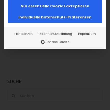
Nur essenzielle Cookies akzeptieren
Teilen Sie diesen Artikel!
Individuelle Datenschutz-Präferenzen
Facebook
X
LinkedIn
WhatsApp
Telegram
Pinterest
Vk
E-
Mail
Präferenzen
Datenschutzerklärung
Impressum
Borlabs Cookie
SUCHE
Suche
nach: