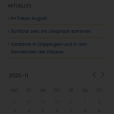
AKTUELLES
Im Fokus: August
Sichtbar sein, ins Gespräch kommen
Vardavar in Göppingen und in den
Gemeinden der Diözese
MO
DI
MI
DO
FR
SA
SO
27
28
29
30
31
1
2
3
4
5
6
7
8
9