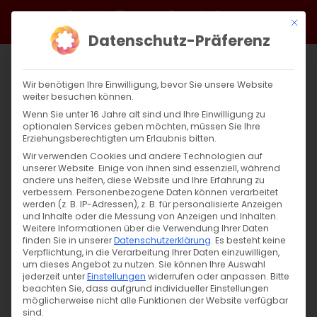
Zum
Facebook
X
Instagram
YouTube
Spotify
Telegram
LinkedIn
SoundCloud
Mit di
Inhalt
Datenschutz-Präferenz
springen
Wir benötigen Ihre Einwilligung, bevor Sie unsere Website
weiter besuchen können.
Wenn Sie unter 16 Jahre alt sind und Ihre Einwilligung zu
optionalen Services geben möchten, müssen Sie Ihre
Erziehungsberechtigten um Erlaubnis bitten.
Wir verwenden Cookies und andere Technologien auf
unserer Website. Einige von ihnen sind essenziell, während
andere uns helfen, diese Website und Ihre Erfahrung zu
Zurück
Vor
verbessern.
Personenbezogene Daten können verarbeitet
werden (z. B. IP-Adressen), z. B. für personalisierte Anzeigen
und Inhalte oder die Messung von Anzeigen und Inhalten.
Weitere Informationen über die Verwendung Ihrer Daten
finden Sie in unserer
Datenschutzerklärung
.
Es besteht keine
Սուրբ Պատարագ / Surb Patarag
Verpflichtung, in die Verarbeitung Ihrer Daten einzuwilligen,
um dieses Angebot zu nutzen.
Sie können Ihre Auswahl
1. Dezember 2024
jederzeit unter
Einstellungen
widerrufen oder anpassen.
Bitte
beachten Sie, dass aufgrund individueller Einstellungen
möglicherweise nicht alle Funktionen der Website verfügbar
sind.