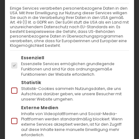
WANN
Einige Services verarbeiten personenbezogene Daten in den
USA. Mit Ihrer Einwilligung zur Nutzung dieser Services willigen
1. Dezember 2024 - 29. November
Sie auch in die Verarbeitung Ihrer Daten in den USA gemäß
Art. 49 (1) lit. a GDPR ein. Der EuGH stuft die USA als ein Land mit
2023
unzureichendem Datenschutz nach EU-Standards ein. Es
besteht beispielsweise die Gefahr, dass US-Behörden
12:00 - 10:53
personenbezogene Daten in Überwachungsprogrammen
verarbeiten, ohne dass für Europäerinnen und Europäer eine
Klagemöglichkeit besteht.
ZUM KALENDER HINZUFÜGEN
Es folgt eine Liste der Service-Gruppen, für die
Essenziell
ICS herunterladen
Google Kalender
iCalendar
Office 365
Outlook Live
Essenzielle Services ermöglichen grundlegende
Funktionen und sind für das ordnungsgemäße
VERANSTALTUNGSTYP
Funktionieren der Website erforderlich.
Statistik
Surb Patarag / Սուրբ Պատարագ
Statistik-Cookies sammeln Nutzungsdaten, die uns
Aufschluss darüber geben, wie unsere Besucher mit
unserer Website umgehen.
Externe Medien
Inhalte von Videoplattformen und Social-Media-
Բ կիւրակէ Յիսնակի / 2. Sonntag des
Plattformen werden standardmäßig blockiert. Wenn
externe Services akzeptiert werden, ist für den Zugriff
Hisnak (Advent)
auf diese Inhalte keine manuelle Einwilligung mehr
erforderlich.