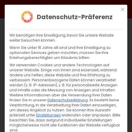
Zum
Facebook
X
Instagram
YouTube
Spotify
Telegram
LinkedIn
SoundCloud
Mit di
Inhalt
Datenschutz-Präferenz
springen
Wir benötigen Ihre Einwilligung, bevor Sie unsere Website
weiter besuchen können.
Wenn Sie unter 16 Jahre alt sind und Ihre Einwilligung zu
optionalen Services geben möchten, müssen Sie Ihre
Erziehungsberechtigten um Erlaubnis bitten.
Wir verwenden Cookies und andere Technologien auf
unserer Website. Einige von ihnen sind essenziell, während
andere uns helfen, diese Website und Ihre Erfahrung zu
Zurück
Vor
verbessern.
Personenbezogene Daten können verarbeitet
werden (z. B. IP-Adressen), z. B. für personalisierte Anzeigen
und Inhalte oder die Messung von Anzeigen und Inhalten.
Weitere Informationen über die Verwendung Ihrer Daten
finden Sie in unserer
Datenschutzerklärung
.
Es besteht keine
Սուրբ Պատարագ / Surb Patarag
Verpflichtung, in die Verarbeitung Ihrer Daten einzuwilligen,
um dieses Angebot zu nutzen.
Sie können Ihre Auswahl
7. September 2024
jederzeit unter
Einstellungen
widerrufen oder anpassen.
Bitte
beachten Sie, dass aufgrund individueller Einstellungen
möglicherweise nicht alle Funktionen der Website verfügbar
sind.