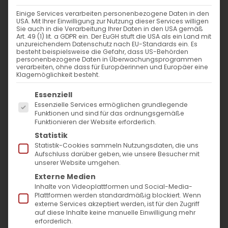
WANN
Einige Services verarbeiten personenbezogene Daten in den
USA. Mit Ihrer Einwilligung zur Nutzung dieser Services willigen
7. September 2024 - 29. November
Sie auch in die Verarbeitung Ihrer Daten in den USA gemäß
Art. 49 (1) lit. a GDPR ein. Der EuGH stuft die USA als ein Land mit
2023
unzureichendem Datenschutz nach EU-Standards ein. Es
besteht beispielsweise die Gefahr, dass US-Behörden
14:00 - 10:57
personenbezogene Daten in Überwachungsprogrammen
verarbeiten, ohne dass für Europäerinnen und Europäer eine
Klagemöglichkeit besteht.
ZUM KALENDER HINZUFÜGEN
Es folgt eine Liste der Service-Gruppen, für die
Essenziell
ICS herunterladen
Google Kalender
iCalendar
Office 365
Outlook Live
Essenzielle Services ermöglichen grundlegende
Funktionen und sind für das ordnungsgemäße
VERANSTALTUNGSTYP
Funktionieren der Website erforderlich.
Statistik
Surb Patarag / Սուրբ Պատարագ
Statistik-Cookies sammeln Nutzungsdaten, die uns
Aufschluss darüber geben, wie unsere Besucher mit
unserer Website umgehen.
Externe Medien
Inhalte von Videoplattformen und Social-Media-
Fest der Kirche. Vorabend der
Plattformen werden standardmäßig blockiert. Wenn
externe Services akzeptiert werden, ist für den Zugriff
Kreuzerhöhung
auf diese Inhalte keine manuelle Einwilligung mehr
erforderlich.