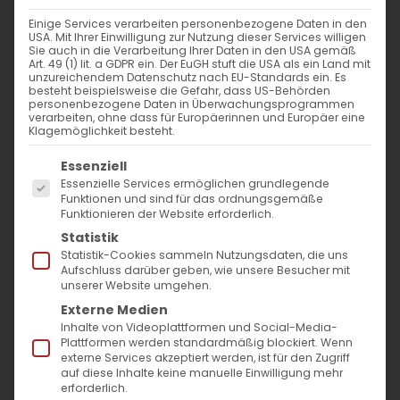
WANN
Einige Services verarbeiten personenbezogene Daten in den
USA. Mit Ihrer Einwilligung zur Nutzung dieser Services willigen
1. Dezember 2024 - 29. November
Sie auch in die Verarbeitung Ihrer Daten in den USA gemäß
Art. 49 (1) lit. a GDPR ein. Der EuGH stuft die USA als ein Land mit
2023
unzureichendem Datenschutz nach EU-Standards ein. Es
besteht beispielsweise die Gefahr, dass US-Behörden
12:00 - 10:57
personenbezogene Daten in Überwachungsprogrammen
verarbeiten, ohne dass für Europäerinnen und Europäer eine
Klagemöglichkeit besteht.
ZUM KALENDER HINZUFÜGEN
Es folgt eine Liste der Service-Gruppen, für die
Essenziell
ICS herunterladen
Google Kalender
iCalendar
Office 365
Outlook Live
Essenzielle Services ermöglichen grundlegende
Funktionen und sind für das ordnungsgemäße
VERANSTALTUNGSTYP
Funktionieren der Website erforderlich.
Statistik
Surb Patarag / Սուրբ Պատարագ
Statistik-Cookies sammeln Nutzungsdaten, die uns
Aufschluss darüber geben, wie unsere Besucher mit
unserer Website umgehen.
Externe Medien
Inhalte von Videoplattformen und Social-Media-
Բ կիւրակէ Յիսնակի / 2. Sonntag des
Plattformen werden standardmäßig blockiert. Wenn
externe Services akzeptiert werden, ist für den Zugriff
Hisnak (Advent)
auf diese Inhalte keine manuelle Einwilligung mehr
erforderlich.