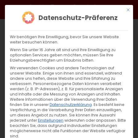
Zum
Facebook
X
Instagram
YouTube
Spotify
Telegram
LinkedIn
SoundCloud
Mit di
Inhalt
Datenschutz-Präferenz
springen
Wir benötigen Ihre Einwilligung, bevor Sie unsere Website
weiter besuchen können.
Wenn Sie unter 16 Jahre alt sind und Ihre Einwilligung zu
optionalen Services geben möchten, müssen Sie Ihre
Erziehungsberechtigten um Erlaubnis bitten.
Wir verwenden Cookies und andere Technologien auf
unserer Website. Einige von ihnen sind essenziell, während
andere uns helfen, diese Website und Ihre Erfahrung zu
Zurück
Vor
verbessern.
Personenbezogene Daten können verarbeitet
werden (z. B. IP-Adressen), z. B. für personalisierte Anzeigen
und Inhalte oder die Messung von Anzeigen und Inhalten.
Weitere Informationen über die Verwendung Ihrer Daten
finden Sie in unserer
Datenschutzerklärung
.
Es besteht keine
Սուրբ Պատարագ / Surb Patarag
Verpflichtung, in die Verarbeitung Ihrer Daten einzuwilligen,
um dieses Angebot zu nutzen.
Sie können Ihre Auswahl
1. Dezember 2024
jederzeit unter
Einstellungen
widerrufen oder anpassen.
Bitte
beachten Sie, dass aufgrund individueller Einstellungen
möglicherweise nicht alle Funktionen der Website verfügbar
sind.