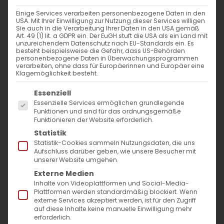
WANN
Einige Services verarbeiten personenbezogene Daten in den
USA. Mit Ihrer Einwilligung zur Nutzung dieser Services willigen
15. Dezember 2024 - 29. November
Sie auch in die Verarbeitung Ihrer Daten in den USA gemäß
Art. 49 (1) lit. a GDPR ein. Der EuGH stuft die USA als ein Land mit
2023
unzureichendem Datenschutz nach EU-Standards ein. Es
besteht beispielsweise die Gefahr, dass US-Behörden
12:00 - 10:57
personenbezogene Daten in Überwachungsprogrammen
verarbeiten, ohne dass für Europäerinnen und Europäer eine
Klagemöglichkeit besteht.
ZUM KALENDER HINZUFÜGEN
Es folgt eine Liste der Service-Gruppen, für die
Essenziell
ICS herunterladen
Google Kalender
iCalendar
Office 365
Outlook Live
Essenzielle Services ermöglichen grundlegende
Funktionen und sind für das ordnungsgemäße
VERANSTALTUNGSTYP
Funktionieren der Website erforderlich.
Statistik
Surb Patarag / Սուրբ Պատարագ
Statistik-Cookies sammeln Nutzungsdaten, die uns
Aufschluss darüber geben, wie unsere Besucher mit
unserer Website umgehen.
Externe Medien
Inhalte von Videoplattformen und Social-Media-
Դ կիւրակէ Յիսնակի / 4. Sonntag des
Plattformen werden standardmäßig blockiert. Wenn
externe Services akzeptiert werden, ist für den Zugriff
Hisnak
auf diese Inhalte keine manuelle Einwilligung mehr
erforderlich.