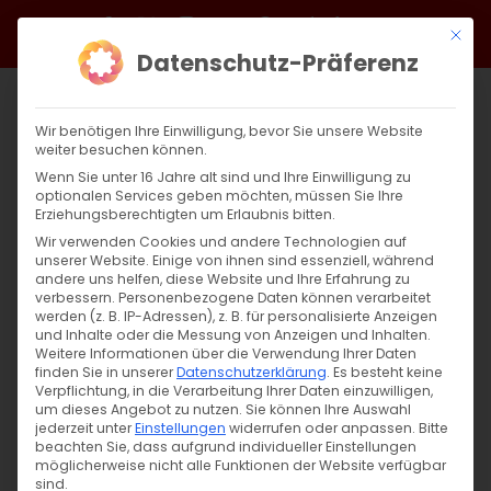
Zum
Facebook
X
Instagram
YouTube
Spotify
Telegram
LinkedIn
SoundCloud
Mit di
Inhalt
Datenschutz-Präferenz
springen
Wir benötigen Ihre Einwilligung, bevor Sie unsere Website
weiter besuchen können.
Wenn Sie unter 16 Jahre alt sind und Ihre Einwilligung zu
optionalen Services geben möchten, müssen Sie Ihre
Erziehungsberechtigten um Erlaubnis bitten.
Wir verwenden Cookies und andere Technologien auf
unserer Website. Einige von ihnen sind essenziell, während
andere uns helfen, diese Website und Ihre Erfahrung zu
Zurück
Vor
verbessern.
Personenbezogene Daten können verarbeitet
werden (z. B. IP-Adressen), z. B. für personalisierte Anzeigen
und Inhalte oder die Messung von Anzeigen und Inhalten.
Weitere Informationen über die Verwendung Ihrer Daten
finden Sie in unserer
Datenschutzerklärung
.
Es besteht keine
Սուրբ Պատարագ / Surb Patarag
Verpflichtung, in die Verarbeitung Ihrer Daten einzuwilligen,
um dieses Angebot zu nutzen.
Sie können Ihre Auswahl
15. Dezember 2024
jederzeit unter
Einstellungen
widerrufen oder anpassen.
Bitte
beachten Sie, dass aufgrund individueller Einstellungen
möglicherweise nicht alle Funktionen der Website verfügbar
sind.