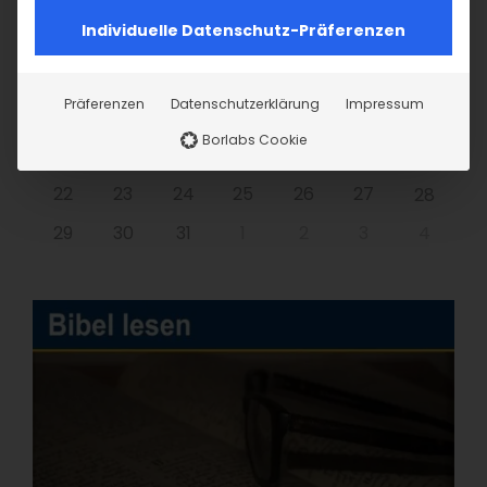
MO
DI
MI
DO
FR
SA
SO
Individuelle Datenschutz-Präferenzen
1
2
3
4
5
6
7
Präferenzen
Datenschutzerklärung
Impressum
8
9
10
11
12
13
14
Borlabs Cookie
15
16
17
18
19
20
21
22
23
24
25
26
27
28
29
30
31
1
2
3
4