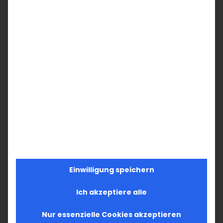
SUCHE
Suche
nach:
AKTUELLES
Im Fokus: August
Sichtbar sein, ins Gespräch kommen
Vardavar in Göppingen und in den
Gemeinden der Diözese
Einwilligung speichern
Ich akzeptiere alle
Nur essenzielle Cookies akzeptieren