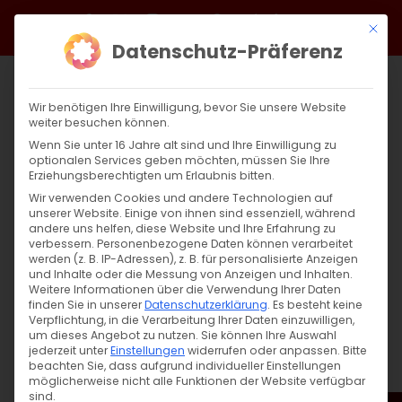
Zum
Facebook
X
Instagram
YouTube
Spotify
Telegram
LinkedIn
SoundCloud
Mit di
Inhalt
Datenschutz-Präferenz
springen
Wir benötigen Ihre Einwilligung, bevor Sie unsere Website
weiter besuchen können.
Wenn Sie unter 16 Jahre alt sind und Ihre Einwilligung zu
optionalen Services geben möchten, müssen Sie Ihre
Erziehungsberechtigten um Erlaubnis bitten.
Wir verwenden Cookies und andere Technologien auf
unserer Website. Einige von ihnen sind essenziell, während
andere uns helfen, diese Website und Ihre Erfahrung zu
Zurück
Vor
verbessern.
Personenbezogene Daten können verarbeitet
werden (z. B. IP-Adressen), z. B. für personalisierte Anzeigen
und Inhalte oder die Messung von Anzeigen und Inhalten.
Weitere Informationen über die Verwendung Ihrer Daten
finden Sie in unserer
Datenschutzerklärung
.
Es besteht keine
Սուրբ Պատարագ / Surb Patarag
Verpflichtung, in die Verarbeitung Ihrer Daten einzuwilligen,
um dieses Angebot zu nutzen.
Sie können Ihre Auswahl
11. Februar 2024
jederzeit unter
Einstellungen
widerrufen oder anpassen.
Bitte
beachten Sie, dass aufgrund individueller Einstellungen
möglicherweise nicht alle Funktionen der Website verfügbar
sind.