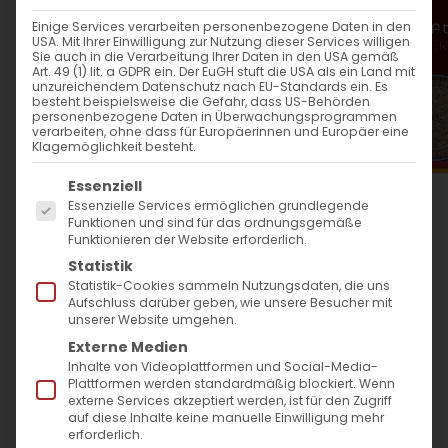
WANN
Einige Services verarbeiten personenbezogene Daten in den
USA. Mit Ihrer Einwilligung zur Nutzung dieser Services willigen
11. Februar 2024
Sie auch in die Verarbeitung Ihrer Daten in den USA gemäß
Art. 49 (1) lit. a GDPR ein. Der EuGH stuft die USA als ein Land mit
14:00 - 15:30
unzureichendem Datenschutz nach EU-Standards ein. Es
besteht beispielsweise die Gefahr, dass US-Behörden
personenbezogene Daten in Überwachungsprogrammen
verarbeiten, ohne dass für Europäerinnen und Europäer eine
ZUM KALENDER HINZUFÜGEN
Klagemöglichkeit besteht.
Es folgt eine Liste der Service-Gruppen, für die
ICS herunterladen
Google Kalender
iCalendar
Office 365
Outlook Live
Essenziell
Essenzielle Services ermöglichen grundlegende
WO
Funktionen und sind für das ordnungsgemäße
Funktionieren der Website erforderlich.
Evang. Providenzkirche
Statistik
Heidelberg
Statistik-Cookies sammeln Nutzungsdaten, die uns
Aufschluss darüber geben, wie unsere Besucher mit
Hauptstraße 90a,
unserer Website umgehen.
Heidelberg, 69117
Externe Medien
Inhalte von Videoplattformen und Social-Media-
Plattformen werden standardmäßig blockiert. Wenn
VERANSTALTUNGSTYP
externe Services akzeptiert werden, ist für den Zugriff
auf diese Inhalte keine manuelle Einwilligung mehr
erforderlich.
Surb Patarag / Սուրբ