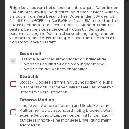
WANN
Einige Services verarbeiten personenbezogene Daten in den
USA. Mit Ihrer Einwilligung zur Nutzung dieser Services willigen
23. März 2025
Sie auch in die Verarbeitung Ihrer Daten in den USA gemäß
Art. 49 (1) lit. a GDPR ein. Der EuGH stuft die USA als ein Land mit
12:00 - 14:00
unzureichendem Datenschutz nach EU-Standards ein. Es
besteht beispielsweise die Gefahr, dass US-Behörden
personenbezogene Daten in Überwachungsprogrammen
verarbeiten, ohne dass für Europäerinnen und Europäer eine
ZUM KALENDER HINZUFÜGEN
Klagemöglichkeit besteht.
Es folgt eine Liste der Service-Gruppen, für die
ICS herunterladen
Google Kalender
iCalendar
Office 365
Outlook Live
Essenziell
Essenzielle Services ermöglichen grundlegende
WO
Funktionen und sind für das ordnungsgemäße
Funktionieren der Website erforderlich.
Evang. Gemeindezentrum
Statistik
Bartenbach
Statistik-Cookies sammeln Nutzungsdaten, die uns
Aufschluss darüber geben, wie unsere Besucher mit
Fehlhalde 4, Göppingen
unserer Website umgehen.
Externe Medien
Inhalte von Videoplattformen und Social-Media-
VERANSTALTUNGSTYP
Plattformen werden standardmäßig blockiert. Wenn
externe Services akzeptiert werden, ist für den Zugriff
auf diese Inhalte keine manuelle Einwilligung mehr
Gottesdienst
erforderlich.
Surb Patarag / Սուրբ