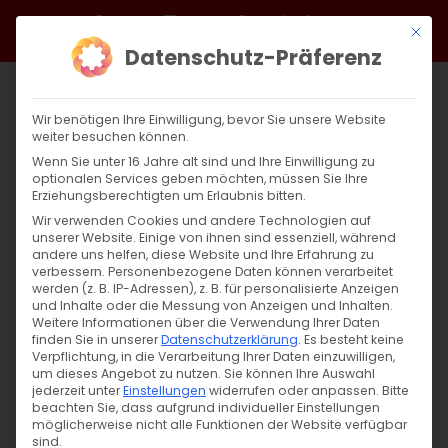
Zum
Facebook
X
Instagram
YouTube
Spotify
Telegram
LinkedIn
SoundCloud
Mit di
Inhalt
Datenschutz-Präferenz
springen
Wir benötigen Ihre Einwilligung, bevor Sie unsere Website
weiter besuchen können.
Wenn Sie unter 16 Jahre alt sind und Ihre Einwilligung zu
optionalen Services geben möchten, müssen Sie Ihre
Erziehungsberechtigten um Erlaubnis bitten.
Wir verwenden Cookies und andere Technologien auf
unserer Website. Einige von ihnen sind essenziell, während
andere uns helfen, diese Website und Ihre Erfahrung zu
Zurück
Vor
verbessern.
Personenbezogene Daten können verarbeitet
werden (z. B. IP-Adressen), z. B. für personalisierte Anzeigen
und Inhalte oder die Messung von Anzeigen und Inhalten.
Weitere Informationen über die Verwendung Ihrer Daten
finden Sie in unserer
Datenschutzerklärung
.
Es besteht keine
Սուրբ Պատարագ / Surb Patarag
Verpflichtung, in die Verarbeitung Ihrer Daten einzuwilligen,
um dieses Angebot zu nutzen.
Sie können Ihre Auswahl
23. März 2025
jederzeit unter
Einstellungen
widerrufen oder anpassen.
Bitte
beachten Sie, dass aufgrund individueller Einstellungen
möglicherweise nicht alle Funktionen der Website verfügbar
sind.