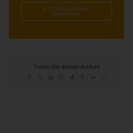
JETZT MITGLIEDSCHAFT
BEANTRAGEN
Teilen Sie diesen Artikel!
Facebook
X
LinkedIn
WhatsApp
Telegram
Pinterest
Vk
E-
Mail