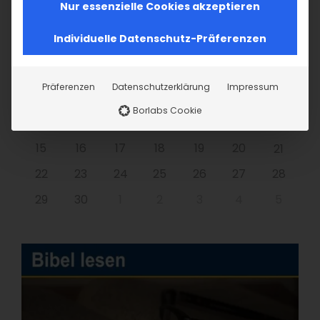
Nur essenzielle Cookies akzeptieren
Individuelle Datenschutz-Präferenzen
MO
DI
MI
DO
FR
SA
SO
Präferenzen
Datenschutzerklärung
Impressum
1
2
3
4
5
6
7
Borlabs Cookie
8
9
10
11
12
13
14
15
16
17
18
19
20
21
22
23
24
25
26
27
28
29
30
1
2
3
4
5