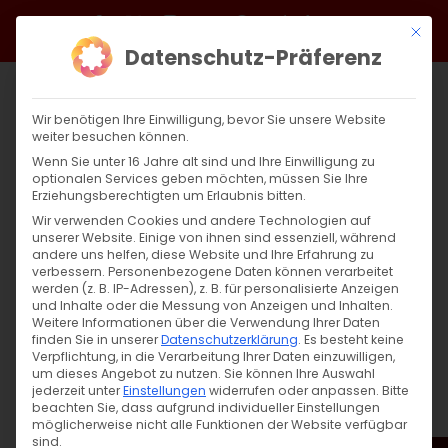
Zum
Facebook
X
Instagram
YouTube
Spotify
Telegram
LinkedIn
SoundCloud
Mit di
Inhalt
Datenschutz-Präferenz
springen
Wir benötigen Ihre Einwilligung, bevor Sie unsere Website
weiter besuchen können.
Wenn Sie unter 16 Jahre alt sind und Ihre Einwilligung zu
optionalen Services geben möchten, müssen Sie Ihre
Erziehungsberechtigten um Erlaubnis bitten.
Wir verwenden Cookies und andere Technologien auf
unserer Website. Einige von ihnen sind essenziell, während
andere uns helfen, diese Website und Ihre Erfahrung zu
Zurück
Vor
verbessern.
Personenbezogene Daten können verarbeitet
werden (z. B. IP-Adressen), z. B. für personalisierte Anzeigen
und Inhalte oder die Messung von Anzeigen und Inhalten.
Weitere Informationen über die Verwendung Ihrer Daten
finden Sie in unserer
Datenschutzerklärung
.
Es besteht keine
Սուրբ Պատարագ / Surb Patarag
Verpflichtung, in die Verarbeitung Ihrer Daten einzuwilligen,
um dieses Angebot zu nutzen.
Sie können Ihre Auswahl
30. Juli 2023
jederzeit unter
Einstellungen
widerrufen oder anpassen.
Bitte
beachten Sie, dass aufgrund individueller Einstellungen
möglicherweise nicht alle Funktionen der Website verfügbar
sind.