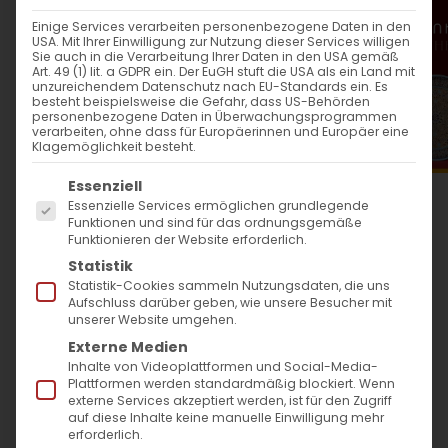
WANN
Einige Services verarbeiten personenbezogene Daten in den
USA. Mit Ihrer Einwilligung zur Nutzung dieser Services willigen
30. Juli 2023
Sie auch in die Verarbeitung Ihrer Daten in den USA gemäß
Art. 49 (1) lit. a GDPR ein. Der EuGH stuft die USA als ein Land mit
12:00 - 13:30
unzureichendem Datenschutz nach EU-Standards ein. Es
besteht beispielsweise die Gefahr, dass US-Behörden
personenbezogene Daten in Überwachungsprogrammen
verarbeiten, ohne dass für Europäerinnen und Europäer eine
ZUM KALENDER HINZUFÜGEN
Klagemöglichkeit besteht.
Es folgt eine Liste der Service-Gruppen, für die
ICS herunterladen
Google Kalender
iCalendar
Office 365
Outlook Live
Essenziell
Essenzielle Services ermöglichen grundlegende
WO
Funktionen und sind für das ordnungsgemäße
Funktionieren der Website erforderlich.
Altkath. Christi-
Statistik
Auferstehungskirche
Statistik-Cookies sammeln Nutzungsdaten, die uns
Aufschluss darüber geben, wie unsere Besucher mit
Ökumeneplatz 1, Karlsruhe,
unserer Website umgehen.
76133
Externe Medien
Inhalte von Videoplattformen und Social-Media-
Plattformen werden standardmäßig blockiert. Wenn
VERANSTALTUNGSTYP
externe Services akzeptiert werden, ist für den Zugriff
auf diese Inhalte keine manuelle Einwilligung mehr
erforderlich.
Surb Patarag / Սուրբ