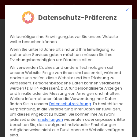
Zum
Facebook
X
Instagram
YouTube
Spotify
Telegram
LinkedIn
SoundCloud
Mit di
Inhalt
Datenschutz-Präferenz
springen
Wir benötigen Ihre Einwilligung, bevor Sie unsere Website
weiter besuchen können.
Wenn Sie unter 16 Jahre alt sind und Ihre Einwilligung zu
optionalen Services geben möchten, müssen Sie Ihre
Erziehungsberechtigten um Erlaubnis bitten.
Wir verwenden Cookies und andere Technologien auf
unserer Website. Einige von ihnen sind essenziell, während
andere uns helfen, diese Website und Ihre Erfahrung zu
Zurück
Vor
verbessern.
Personenbezogene Daten können verarbeitet
werden (z. B. IP-Adressen), z. B. für personalisierte Anzeigen
und Inhalte oder die Messung von Anzeigen und Inhalten.
Weitere Informationen über die Verwendung Ihrer Daten
finden Sie in unserer
Datenschutzerklärung
.
Es besteht keine
Սուրբ Պատարագ / Surb Patarag
Verpflichtung, in die Verarbeitung Ihrer Daten einzuwilligen,
um dieses Angebot zu nutzen.
Sie können Ihre Auswahl
6. Juli 2024
jederzeit unter
Einstellungen
widerrufen oder anpassen.
Bitte
beachten Sie, dass aufgrund individueller Einstellungen
möglicherweise nicht alle Funktionen der Website verfügbar
sind.