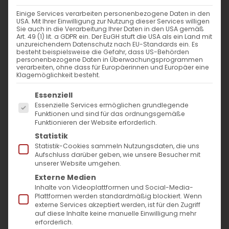
WANN
Einige Services verarbeiten personenbezogene Daten in den
USA. Mit Ihrer Einwilligung zur Nutzung dieser Services willigen
6. Juli 2024 - 25. November 2023
Sie auch in die Verarbeitung Ihrer Daten in den USA gemäß
Art. 49 (1) lit. a GDPR ein. Der EuGH stuft die USA als ein Land mit
14:00 - 11:06
unzureichendem Datenschutz nach EU-Standards ein. Es
besteht beispielsweise die Gefahr, dass US-Behörden
personenbezogene Daten in Überwachungsprogrammen
verarbeiten, ohne dass für Europäerinnen und Europäer eine
ZUM KALENDER HINZUFÜGEN
Klagemöglichkeit besteht.
Es folgt eine Liste der Service-Gruppen, für die
ICS herunterladen
Google Kalender
iCalendar
Office 365
Outlook Live
Essenziell
Essenzielle Services ermöglichen grundlegende
VERANSTALTUNGSTYP
Funktionen und sind für das ordnungsgemäße
Funktionieren der Website erforderlich.
Surb Patarag / Սուրբ Պատարագ
Statistik
Statistik-Cookies sammeln Nutzungsdaten, die uns
Aufschluss darüber geben, wie unsere Besucher mit
unserer Website umgehen.
Externe Medien
Հիշատակ տապանակի եւ նոր Ս․
Inhalte von Videoplattformen und Social-Media-
Եկեղեցու տոն / Gedenken an den
Plattformen werden standardmäßig blockiert. Wenn
externe Services akzeptiert werden, ist für den Zugriff
Bundeslade
auf diese Inhalte keine manuelle Einwilligung mehr
erforderlich.