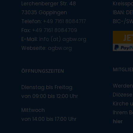
Lerchenberger Str. 48
Kreissp
73035 Göppingen
IBAN: D
Telefon:
+49 7161 8084717
BIC-/S
Fax:
+49 7161 8084709
E-Mail:
info (at) agbw.org
Webseite:
agbw.org
MITGLI
ÖFFNUNGSZEITEN
Werden 
Dienstag bis Freitag
Diözese!
von 09:00 bis 12:00 Uhr
Kirche 
Mittwoch
Ihrem B
von 14:00 bis 17:00 Uhr
hier