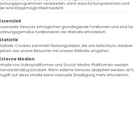
023
Surb Patarag / Սուրբ Պատարագ
achungsprogrammen verarbeiten, ohne dass für Europäerinnen und
er eine Klagemöglichkeit besteht.
olgt eine Liste der Service-Gruppen, für die eine Ein
Essenziell
Essenzielle Services ermöglichen grundlegende Funktionen und sind für
ordnungsgemäße Funktionieren der Website erforderlich.
Statistik
Statistik-Cookies sammeln Nutzungsdaten, die uns Aufschluss darüber
geben, wie unsere Besucher mit unserer Website umgehen.
ng
Externe Medien
Inhalte von Videoplattformen und Social-Media-Plattformen werden
standardmäßig blockiert. Wenn externe Services akzeptiert werden, ist f
Zugriff auf diese Inhalte keine manuelle Einwilligung mehr erforderlich.
Facebook
X
LinkedIn
WhatsApp
Telegram
Pinterest
Vk