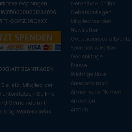
arkasse Göppingen
Gemeinde Online
E11610500000001234026
Gebetsanliegen
WIFT: GOPSDE6GXXX
Mitglied werden
Newsletter
Gottesdienste & Events
Spenden & Helfen
Gedenktage
Presse
EDSCHAFT BEANTRAGEN
Wichtige Links
Anredeformen
Sie jetzt Mitglied der
Armenische Namen
 Unterstützen Sie Ihre
Armenien
und Gemeinde mit
Arzach
eitrag.
Weitere Infos