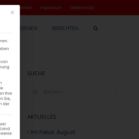
rvice
Kontakt
Impressum
Datenschutz
Mit diesem Button wird der Dialog geschlossen. Seine Funktionalität
EN
DIENEN
BERICHTEN
nnen.
geben
 von
hrung
SUCHE
n
Suche
ie
en Ihre
nach:
n Sie,
n der
AKTUELLES
hrer
n Land
Im Fokus: August
sweise