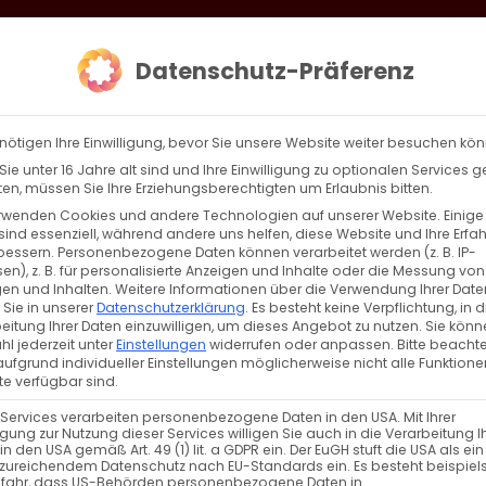
loud
AKTION HEIMAT SCHAFFEN!
Gottesdienste & Events
Se
Datenschutz-Präferenz
AGBW
WIR
BEKENN
nötigen Ihre Einwilligung, bevor Sie unsere Website weiter besuchen kö
ie unter 16 Jahre alt sind und Ihre Einwilligung zu optionalen Services 
n, müssen Sie Ihre Erziehungsberechtigten um Erlaubnis bitten.
rwenden Cookies und andere Technologien auf unserer Website. Einige
sind essenziell, während andere uns helfen, diese Website und Ihre Erfa
Zurück
Vor
bessern.
Personenbezogene Daten können verarbeitet werden (z. B. IP-
en), z. B. für personalisierte Anzeigen und Inhalte oder die Messung von
en und Inhalten.
Weitere Informationen über die Verwendung Ihrer Date
 Sie in unserer
Datenschutzerklärung
.
Es besteht keine Verpflichtung, in d
eitung Ihrer Daten einzuwilligen, um dieses Angebot zu nutzen.
Sie könn
l jederzeit unter
Einstellungen
widerrufen oder anpassen.
Bitte beachte
ufgrund individueller Einstellungen möglicherweise nicht alle Funktione
e verfügbar sind.
 Services verarbeiten personenbezogene Daten in den USA. Mit Ihrer
ligung zur Nutzung dieser Services willigen Sie auch in die Verarbeitung I
VERANSTALTUNGSTYP
in den USA gemäß Art. 49 (1) lit. a GDPR ein. Der EuGH stuft die USA als ei
zureichendem Datenschutz nach EU-Standards ein. Es besteht beispiel
efahr, dass US-Behörden personenbezogene Daten in