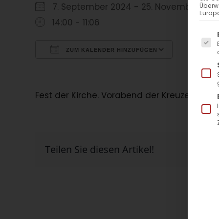
7. September 2024 - 25. November 2
Überw
Europä
14:00 - 11:06
Es f
ZUM KALENDER HINZUFÜGEN
ICS herunterladen
Google Kalender
iCalendar
Office 365
Outlook Live
Fest der Kirche. Vorabend der Kreuzerhöhu
Teilen Sie diesen Artikel!