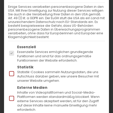
WANN
Einige Services verarbeiten personenbezogene Daten in den
USA. Mit Ihrer Einwilligung zur Nutzung dieser Services willigen
3. November 2024 - 25. November
Sie auch in die Verarbeitung Ihrer Daten in den USA gemäß
Art. 49 (1) lit. a GDPR ein. Der EuGH stuft die USA als ein Land mit
2023
unzureichendem Datenschutz nach EU-Standards ein. Es
besteht beispielsweise die Gefahr, dass US-Behörden
12:00 - 11:06
personenbezogene Daten in Überwachungsprogrammen
verarbeiten, ohne dass für Europäerinnen und Europäer eine
Klagemöglichkeit besteht.
ZUM KALENDER HINZUFÜGEN
Es folgt eine Liste der Service-Gruppen, für die
Essenziell
ICS herunterladen
Google Kalender
iCalendar
Office 365
Outlook Live
Essenzielle Services ermöglichen grundlegende
Funktionen und sind für das ordnungsgemäße
VERANSTALTUNGSTYP
Funktionieren der Website erforderlich.
Statistik
Surb Patarag / Սուրբ Պատարագ
Statistik-Cookies sammeln Nutzungsdaten, die uns
Aufschluss darüber geben, wie unsere Besucher mit
unserer Website umgehen.
Externe Medien
Inhalte von Videoplattformen und Social-Media-
Է կիւրակէ զկնի Ս. Խաչի / 8. Sonntag nach
Plattformen werden standardmäßig blockiert. Wenn
externe Services akzeptiert werden, ist für den Zugriff
Hl. Kreuz
auf diese Inhalte keine manuelle Einwilligung mehr
erforderlich.