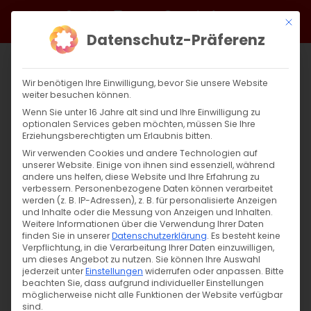
Zum
Facebook
X
Instagram
YouTube
Spotify
Telegram
LinkedIn
SoundCloud
Mit di
Inhalt
Datenschutz-Präferenz
springen
Wir benötigen Ihre Einwilligung, bevor Sie unsere Website
weiter besuchen können.
Wenn Sie unter 16 Jahre alt sind und Ihre Einwilligung zu
optionalen Services geben möchten, müssen Sie Ihre
Erziehungsberechtigten um Erlaubnis bitten.
Wir verwenden Cookies und andere Technologien auf
unserer Website. Einige von ihnen sind essenziell, während
andere uns helfen, diese Website und Ihre Erfahrung zu
Zurück
Vor
verbessern.
Personenbezogene Daten können verarbeitet
werden (z. B. IP-Adressen), z. B. für personalisierte Anzeigen
und Inhalte oder die Messung von Anzeigen und Inhalten.
Weitere Informationen über die Verwendung Ihrer Daten
finden Sie in unserer
Datenschutzerklärung
.
Es besteht keine
Սուրբ Պատարագ / Surb Patarag
Verpflichtung, in die Verarbeitung Ihrer Daten einzuwilligen,
um dieses Angebot zu nutzen.
Sie können Ihre Auswahl
3. November 2024
jederzeit unter
Einstellungen
widerrufen oder anpassen.
Bitte
beachten Sie, dass aufgrund individueller Einstellungen
möglicherweise nicht alle Funktionen der Website verfügbar
sind.