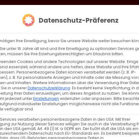
loud
AKTION HEIMAT SCHAFFEN!
Gottesdienste & Events
Se
Datenschutz-Präferenz
AGBW
WIR
BEKENN
nötigen Ihre Einwilligung, bevor Sie unsere Website weiter besuchen kö
ie unter 16 Jahre alt sind und Ihre Einwilligung zu optionalen Services 
n, müssen Sie Ihre Erziehungsberechtigten um Erlaubnis bitten.
rwenden Cookies und andere Technologien auf unserer Website. Einige
sind essenziell, während andere uns helfen, diese Website und Ihre Erfa
Zurück
Vor
bessern.
Personenbezogene Daten können verarbeitet werden (z. B. IP-
en), z. B. für personalisierte Anzeigen und Inhalte oder die Messung von
en und Inhalten.
Weitere Informationen über die Verwendung Ihrer Date
 Sie in unserer
Datenschutzerklärung
.
Es besteht keine Verpflichtung, in d
eitung Ihrer Daten einzuwilligen, um dieses Angebot zu nutzen.
Sie könn
l jederzeit unter
Einstellungen
widerrufen oder anpassen.
Bitte beachte
ufgrund individueller Einstellungen möglicherweise nicht alle Funktione
e verfügbar sind.
 Services verarbeiten personenbezogene Daten in den USA. Mit Ihrer
ligung zur Nutzung dieser Services willigen Sie auch in die Verarbeitung I
VERANSTALTUNGSTYP
in den USA gemäß Art. 49 (1) lit. a GDPR ein. Der EuGH stuft die USA als ei
zureichendem Datenschutz nach EU-Standards ein. Es besteht beispiel
efahr, dass US-Behörden personenbezogene Daten in