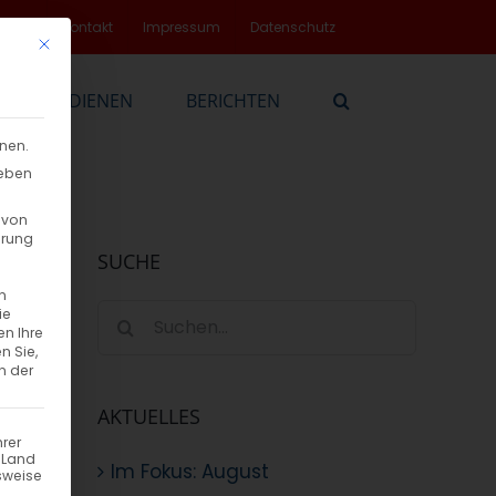
rvice
Kontakt
Impressum
Datenschutz
Mit diesem Button wird der Dialog geschlossen. Seine Funktionalität
EN
DIENEN
BERICHTEN
nnen.
geben
 von
hrung
SUCHE
n
Suche
ie
en Ihre
nach:
n Sie,
n der
AKTUELLES
hrer
n Land
Im Fokus: August
sweise