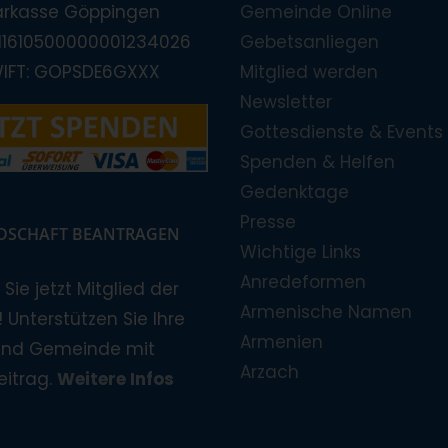
arkasse Göppingen
Gemeinde Online
E11610500000001234026
Gebetsanliegen
WIFT: GOPSDE6GXXX
Mitglied werden
Newsletter
Gottesdienste & Events
Spenden & Helfen
Gedenktage
Presse
EDSCHAFT BEANTRAGEN
Wichtige Links
Anredeformen
Sie jetzt Mitglied der
Armenische Namen
 Unterstützen Sie Ihre
Armenien
und Gemeinde mit
Arzach
eitrag.
Weitere Infos