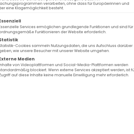
Surb Patarag / Սուրբ Պատարագ
achungsprogrammen verarbeiten, ohne dass für Europäerinnen und
er eine Klagemöglichkeit besteht.
olgt eine Liste der Service-Gruppen, für die eine Ein
Essenziell
Essenzielle Services ermöglichen grundlegende Funktionen und sind für
ordnungsgemäße Funktionieren der Website erforderlich.
Statistik
Statistik-Cookies sammeln Nutzungsdaten, die uns Aufschluss darüber
geben, wie unsere Besucher mit unserer Website umgehen.
0D_
Externe Medien
Inhalte von Videoplattformen und Social-Media-Plattformen werden
standardmäßig blockiert. Wenn externe Services akzeptiert werden, ist f
Zugriff auf diese Inhalte keine manuelle Einwilligung mehr erforderlich.
Facebook
X
LinkedIn
WhatsApp
Telegram
Pinterest
Vk