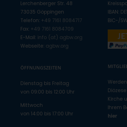
Lerchenberger Str. 48
Kreissp
73035 Göppingen
IBAN: D
Telefon:
+49 7161 8084717
BIC-/S
Fax:
+49 7161 8084709
E-Mail:
info (at) agbw.org
Webseite:
agbw.org
MITGLI
ÖFFNUNGSZEITEN
Werden 
Dienstag bis Freitag
Diözese!
von 09:00 bis 12:00 Uhr
Kirche 
Mittwoch
Ihrem B
von 14:00 bis 17:00 Uhr
hier