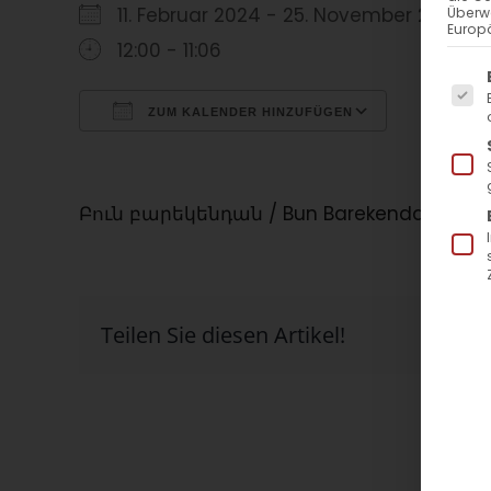
11. Februar 2024 - 25. November 2023
Überw
Europä
12:00 - 11:06
Es f
ZUM KALENDER HINZUFÜGEN
ICS herunterladen
Google Kalender
iCalendar
Office 365
Outlook Live
Բուն բարեկենդան / Bun Barekendan_x00
Teilen Sie diesen Artikel!