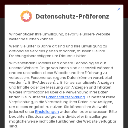
Zum
Facebook
X
Instagram
YouTube
Spotify
Telegram
LinkedIn
SoundCloud
Mit di
Inhalt
Datenschutz-Präferenz
springen
Wir benötigen Ihre Einwilligung, bevor Sie unsere Website
weiter besuchen können.
Wenn Sie unter 16 Jahre alt sind und Ihre Einwilligung zu
optionalen Services geben möchten, müssen Sie Ihre
Erziehungsberechtigten um Erlaubnis bitten.
Wir verwenden Cookies und andere Technologien auf
unserer Website. Einige von ihnen sind essenziell, während
andere uns helfen, diese Website und Ihre Erfahrung zu
Zurück
Vor
verbessern.
Personenbezogene Daten können verarbeitet
werden (z. B. IP-Adressen), z. B. für personalisierte Anzeigen
und Inhalte oder die Messung von Anzeigen und Inhalten.
Weitere Informationen über die Verwendung Ihrer Daten
finden Sie in unserer
Datenschutzerklärung
.
Es besteht keine
Սուրբ Պատարագ / Surb Patarag
Verpflichtung, in die Verarbeitung Ihrer Daten einzuwilligen,
um dieses Angebot zu nutzen.
Sie können Ihre Auswahl
21. Juli 2024
jederzeit unter
Einstellungen
widerrufen oder anpassen.
Bitte
beachten Sie, dass aufgrund individueller Einstellungen
möglicherweise nicht alle Funktionen der Website verfügbar
sind.