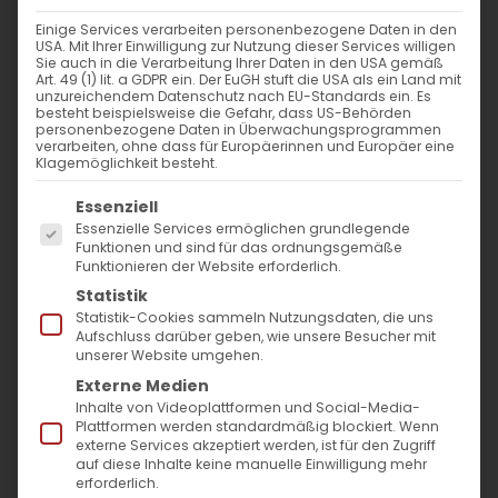
WANN
Einige Services verarbeiten personenbezogene Daten in den
USA. Mit Ihrer Einwilligung zur Nutzung dieser Services willigen
21. Juli 2024 - 29. November 2023
Sie auch in die Verarbeitung Ihrer Daten in den USA gemäß
Art. 49 (1) lit. a GDPR ein. Der EuGH stuft die USA als ein Land mit
12:00 - 10:53
unzureichendem Datenschutz nach EU-Standards ein. Es
besteht beispielsweise die Gefahr, dass US-Behörden
personenbezogene Daten in Überwachungsprogrammen
verarbeiten, ohne dass für Europäerinnen und Europäer eine
ZUM KALENDER HINZUFÜGEN
Klagemöglichkeit besteht.
Es folgt eine Liste der Service-Gruppen, für die
ICS herunterladen
Google Kalender
iCalendar
Office 365
Outlook Live
Essenziell
Essenzielle Services ermöglichen grundlegende
VERANSTALTUNGSTYP
Funktionen und sind für das ordnungsgemäße
Funktionieren der Website erforderlich.
Surb Patarag / Սուրբ Պատարագ
Statistik
Statistik-Cookies sammeln Nutzungsdaten, die uns
Aufschluss darüber geben, wie unsere Besucher mit
unserer Website umgehen.
Externe Medien
Գ կիւրակէ զկնի Վարդավառի / 3. Sonntag
Inhalte von Videoplattformen und Social-Media-
nach Wardawar
Plattformen werden standardmäßig blockiert. Wenn
externe Services akzeptiert werden, ist für den Zugriff
auf diese Inhalte keine manuelle Einwilligung mehr
erforderlich.