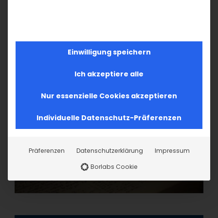
11
12
13
14
15
16
17
18
19
20
21
22
23
24
26
27
28
29
30
31
25
Einwilligung speichern
Ich akzeptiere alle
Nur essenzielle Cookies akzeptieren
Individuelle Datenschutz-Präferenzen
Präferenzen
Datenschutzerklärung
Impressum
Borlabs Cookie