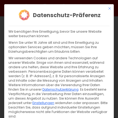
Zum
Facebook
X
Instagram
YouTube
Spotify
Telegram
LinkedIn
SoundCloud
Mit di
Inhalt
Datenschutz-Präferenz
springen
Wir benötigen Ihre Einwilligung, bevor Sie unsere Website
weiter besuchen können.
Wenn Sie unter 16 Jahre alt sind und Ihre Einwilligung zu
optionalen Services geben möchten, müssen Sie Ihre
Erziehungsberechtigten um Erlaubnis bitten.
Wir verwenden Cookies und andere Technologien auf
unserer Website. Einige von ihnen sind essenziell, während
andere uns helfen, diese Website und Ihre Erfahrung zu
Zurück
Vor
verbessern.
Personenbezogene Daten können verarbeitet
werden (z. B. IP-Adressen), z. B. für personalisierte Anzeigen
und Inhalte oder die Messung von Anzeigen und Inhalten.
Weitere Informationen über die Verwendung Ihrer Daten
finden Sie in unserer
Datenschutzerklärung
.
Es besteht keine
AGBW für Kinder
Verpflichtung, in die Verarbeitung Ihrer Daten einzuwilligen,
um dieses Angebot zu nutzen.
Sie können Ihre Auswahl
18. Oktober 2025
jederzeit unter
Einstellungen
widerrufen oder anpassen.
Bitte
beachten Sie, dass aufgrund individueller Einstellungen
möglicherweise nicht alle Funktionen der Website verfügbar
sind.