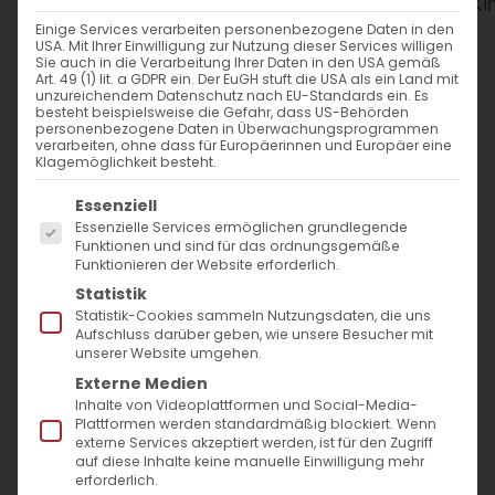
WANN
Einige Services verarbeiten personenbezogene Daten in den
USA. Mit Ihrer Einwilligung zur Nutzung dieser Services willigen
18. Oktober 2025
Sie auch in die Verarbeitung Ihrer Daten in den USA gemäß
Art. 49 (1) lit. a GDPR ein. Der EuGH stuft die USA als ein Land mit
11:00 - 15:00
unzureichendem Datenschutz nach EU-Standards ein. Es
besteht beispielsweise die Gefahr, dass US-Behörden
personenbezogene Daten in Überwachungsprogrammen
verarbeiten, ohne dass für Europäerinnen und Europäer eine
ZUM KALENDER HINZUFÜGEN
Klagemöglichkeit besteht.
Es folgt eine Liste der Service-Gruppen, für die
ICS herunterladen
Google Kalender
iCalendar
Office 365
Outlook Live
Essenziell
Essenzielle Services ermöglichen grundlegende
WO
Funktionen und sind für das ordnungsgemäße
Funktionieren der Website erforderlich.
Rozenbergzentrum
Statistik
Rosenbergstr. 92, Stuttgart,
Statistik-Cookies sammeln Nutzungsdaten, die uns
Aufschluss darüber geben, wie unsere Besucher mit
70176
unserer Website umgehen.
Externe Medien
Inhalte von Videoplattformen und Social-Media-
VERANSTALTUNGSTYP
Plattformen werden standardmäßig blockiert. Wenn
externe Services akzeptiert werden, ist für den Zugriff
auf diese Inhalte keine manuelle Einwilligung mehr
Kinder und Jugend
erforderlich.