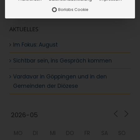
Suche
nach:
Borlabs Cookie
AKTUELLES
Im Fokus: August
Sichtbar sein, ins Gespräch kommen
Vardavar in Göppingen und in den
Gemeinden der Diözese
MO
DI
MI
DO
FR
SA
SO