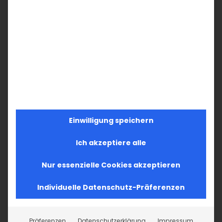
Teilen Sie diesen Artikel!
Facebook
X
LinkedIn
WhatsApp
Telegram
Pinterest
Vk
E-
Mail
Einwilligung speichern
Ich akzeptiere alle
Nur essenzielle Cookies akzeptieren
Individuelle Datenschutz-Präferenzen
SUCHE
Präferenzen
Datenschutzerklärung
Impressum