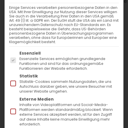
WANN
Einige Services verarbeiten personenbezogene Daten in den
USA. Mit Ihrer Einwilligung zur Nutzung dieser Services willigen
15. Juni 2024
Sie auch in die Verarbeitung Ihrer Daten in den USA gemäß
Art. 49 (1) lit. a GDPR ein. Der EuGH stuft die USA als ein Land mit
13:00 - 14:30
unzureichendem Datenschutz nach EU-Standards ein. Es
besteht beispielsweise die Gefahr, dass US-Behörden
personenbezogene Daten in Überwachungsprogrammen
verarbeiten, ohne dass für Europäerinnen und Europäer eine
ZUM KALENDER HINZUFÜGEN
Klagemöglichkeit besteht.
Es folgt eine Liste der Service-Gruppen, für die
ICS herunterladen
Google Kalender
iCalendar
Office 365
Outlook Live
Essenziell
Essenzielle Services ermöglichen grundlegende
WO
Funktionen und sind für das ordnungsgemäße
Funktionieren der Website erforderlich.
Bürgertreff Lamm
Statistik
Ulmer Str. 352, Stuttgart,
Statistik-Cookies sammeln Nutzungsdaten, die uns
Aufschluss darüber geben, wie unsere Besucher mit
70327
unserer Website umgehen.
Externe Medien
Inhalte von Videoplattformen und Social-Media-
VERANSTALTUNGSTYP
Plattformen werden standardmäßig blockiert. Wenn
externe Services akzeptiert werden, ist für den Zugriff
auf diese Inhalte keine manuelle Einwilligung mehr
Kinder und Jugend
erforderlich.