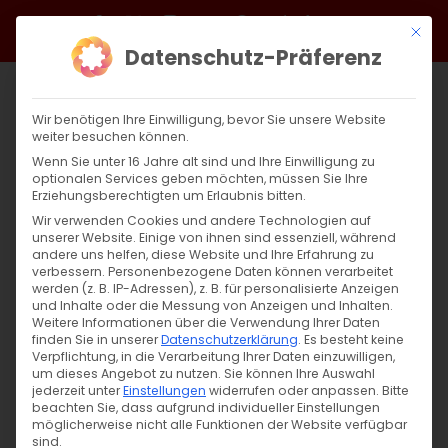
Zum
Facebook
X
Instagram
YouTube
Spotify
Telegram
LinkedIn
SoundCloud
Mit di
Inhalt
Datenschutz-Präferenz
springen
Wir benötigen Ihre Einwilligung, bevor Sie unsere Website
weiter besuchen können.
Wenn Sie unter 16 Jahre alt sind und Ihre Einwilligung zu
optionalen Services geben möchten, müssen Sie Ihre
Erziehungsberechtigten um Erlaubnis bitten.
Wir verwenden Cookies und andere Technologien auf
unserer Website. Einige von ihnen sind essenziell, während
andere uns helfen, diese Website und Ihre Erfahrung zu
Zurück
Vor
verbessern.
Personenbezogene Daten können verarbeitet
werden (z. B. IP-Adressen), z. B. für personalisierte Anzeigen
und Inhalte oder die Messung von Anzeigen und Inhalten.
Weitere Informationen über die Verwendung Ihrer Daten
finden Sie in unserer
Datenschutzerklärung
.
Es besteht keine
Armenische Tänze
Verpflichtung, in die Verarbeitung Ihrer Daten einzuwilligen,
um dieses Angebot zu nutzen.
Sie können Ihre Auswahl
15. Juni 2024
jederzeit unter
Einstellungen
widerrufen oder anpassen.
Bitte
beachten Sie, dass aufgrund individueller Einstellungen
möglicherweise nicht alle Funktionen der Website verfügbar
sind.