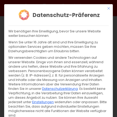
Zum
Facebook
X
Instagram
YouTube
Spotify
Telegram
LinkedIn
SoundCloud
Mit di
Inhalt
Datenschutz-Präferenz
springen
Wir benötigen Ihre Einwilligung, bevor Sie unsere Website
weiter besuchen können.
Wenn Sie unter 16 Jahre alt sind und Ihre Einwilligung zu
optionalen Services geben möchten, müssen Sie Ihre
Erziehungsberechtigten um Erlaubnis bitten.
Wir verwenden Cookies und andere Technologien auf
unserer Website. Einige von ihnen sind essenziell, während
andere uns helfen, diese Website und Ihre Erfahrung zu
Zurück
Vor
verbessern.
Personenbezogene Daten können verarbeitet
werden (z. B. IP-Adressen), z. B. für personalisierte Anzeigen
und Inhalte oder die Messung von Anzeigen und Inhalten.
Weitere Informationen über die Verwendung Ihrer Daten
finden Sie in unserer
Datenschutzerklärung
.
Es besteht keine
Einladung zum Zoom-Meeting der DAKD
Verpflichtung, in die Verarbeitung Ihrer Daten einzuwilligen,
Jugend
um dieses Angebot zu nutzen.
Sie können Ihre Auswahl
jederzeit unter
Einstellungen
widerrufen oder anpassen.
Bitte
beachten Sie, dass aufgrund individueller Einstellungen
13. September 2024
möglicherweise nicht alle Funktionen der Website verfügbar
sind.