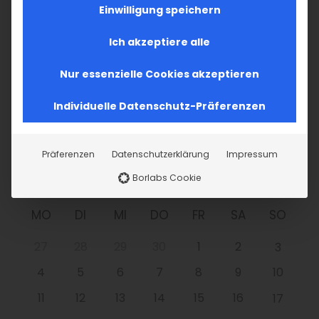
Einwilligung speichern
Im Fokus: August
Ich akzeptiere alle
Sichtbar sein, ins Gespräch kommen
Nur essenzielle Cookies akzeptieren
Vardavar in Göppingen und in den
Gemeinden der Diözese
Individuelle Datenschutz-Präferenzen
Präferenzen
Datenschutzerklärung
Impressum
Borlabs Cookie
MO
DI
MI
DO
FR
SA
SO
27
28
29
30
1
2
3
4
5
6
7
8
9
10
11
12
13
14
15
16
17