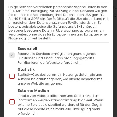
WANN
Einige Services verarbeiten personenbezogene Daten in den
USA. Mit Ihrer Einwilligung zur Nutzung dieser Services willigen
Sie auch in die Verarbeitung Ihrer Daten in den USA gemäß
Art. 49 (1) lit. a GDPR ein. Der EuGH stuft die USA als ein Land mit
13. September 2024
unzureichendem Datenschutz nach EU-Standards ein. Es
besteht beispielsweise die Gefahr, dass US-Behörden
19:00 - 21:00
personenbezogene Daten in Überwachungsprogrammen
verarbeiten, ohne dass für Europäerinnen und Europäer eine
Klagemöglichkeit besteht.
ZUM KALENDER HINZUFÜGEN
Es folgt eine Liste der Service-Gruppen, für die
Essenziell
Essenzielle Services ermöglichen grundlegende
ICS herunterladen
Google Kalender
iCalendar
Office 365
Outlook Live
Funktionen und sind für das ordnungsgemäße
VERANSTALTUNGSTYP
Funktionieren der Website erforderlich.
Statistik
Statistik-Cookies sammeln Nutzungsdaten, die uns
Kinder und Jugend
Aufschluss darüber geben, wie unsere Besucher mit
unserer Website umgehen.
Externe Medien
Inhalte von Videoplattformen und Social-Media-
Plattformen werden standardmäßig blockiert. Wenn
externe Services akzeptiert werden, ist für den Zugriff
auf diese Inhalte keine manuelle Einwilligung mehr
erforderlich.