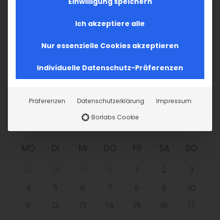
Einwilligung speichern
Im Fokus: August
Ich akzeptiere alle
Sichtbar sein, ins Gespräch kommen
Nur essenzielle Cookies akzeptieren
Vardavar in Göppingen und in den
Individuelle Datenschutz-Präferenzen
Gemeinden der Diözese
Präferenzen
Datenschutzerklärung
Impressum
Borlabs Cookie
MO
DI
MI
DO
FR
SA
SO
28
29
30
31
1
2
3
4
5
6
7
8
9
10
11
12
13
14
15
16
17