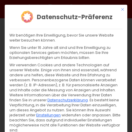
Zum
Facebook
X
Instagram
YouTube
Spotify
Telegram
LinkedIn
SoundCloud
Mit di
Inhalt
Datenschutz-Präferenz
springen
Wir benötigen Ihre Einwilligung, bevor Sie unsere Website
weiter besuchen können.
Wenn Sie unter 16 Jahre alt sind und Ihre Einwilligung zu
optionalen Services geben möchten, müssen Sie Ihre
Erziehungsberechtigten um Erlaubnis bitten.
Wir verwenden Cookies und andere Technologien auf
unserer Website. Einige von ihnen sind essenziell, während
andere uns helfen, diese Website und Ihre Erfahrung zu
Zurück
Vor
verbessern.
Personenbezogene Daten können verarbeitet
werden (z. B. IP-Adressen), z. B. für personalisierte Anzeigen
und Inhalte oder die Messung von Anzeigen und Inhalten.
Weitere Informationen über die Verwendung Ihrer Daten
finden Sie in unserer
Datenschutzerklärung
.
Es besteht keine
Einladung zum Zoom-Meeting der DAKD
Verpflichtung, in die Verarbeitung Ihrer Daten einzuwilligen,
Jugend
um dieses Angebot zu nutzen.
Sie können Ihre Auswahl
jederzeit unter
Einstellungen
widerrufen oder anpassen.
Bitte
beachten Sie, dass aufgrund individueller Einstellungen
13. September 2024
möglicherweise nicht alle Funktionen der Website verfügbar
sind.