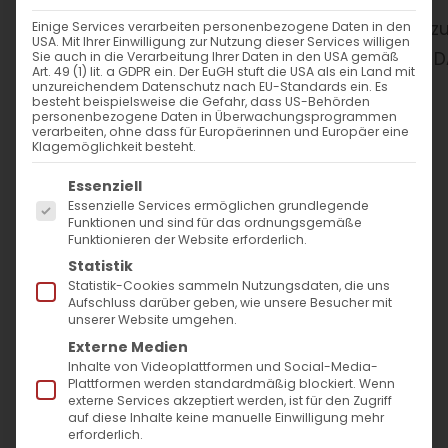
WANN
Einige Services verarbeiten personenbezogene Daten in den
USA. Mit Ihrer Einwilligung zur Nutzung dieser Services willigen
Sie auch in die Verarbeitung Ihrer Daten in den USA gemäß
Art. 49 (1) lit. a GDPR ein. Der EuGH stuft die USA als ein Land mit
13. September 2024
unzureichendem Datenschutz nach EU-Standards ein. Es
besteht beispielsweise die Gefahr, dass US-Behörden
19:00 - 21:00
personenbezogene Daten in Überwachungsprogrammen
verarbeiten, ohne dass für Europäerinnen und Europäer eine
Klagemöglichkeit besteht.
ZUM KALENDER HINZUFÜGEN
Es folgt eine Liste der Service-Gruppen, für die
Essenziell
Essenzielle Services ermöglichen grundlegende
ICS herunterladen
Google Kalender
iCalendar
Office 365
Outlook Live
Funktionen und sind für das ordnungsgemäße
VERANSTALTUNGSTYP
Funktionieren der Website erforderlich.
Statistik
Statistik-Cookies sammeln Nutzungsdaten, die uns
Kinder und Jugend
Aufschluss darüber geben, wie unsere Besucher mit
unserer Website umgehen.
Externe Medien
Inhalte von Videoplattformen und Social-Media-
Plattformen werden standardmäßig blockiert. Wenn
externe Services akzeptiert werden, ist für den Zugriff
auf diese Inhalte keine manuelle Einwilligung mehr
erforderlich.