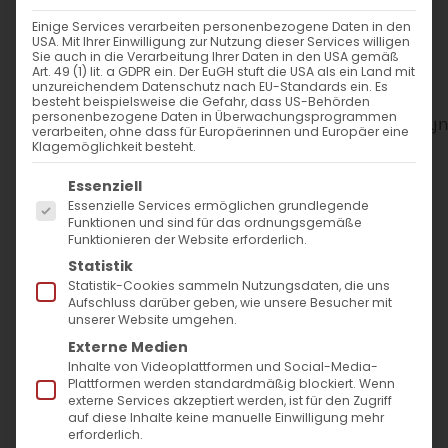
Einige Services verarbeiten personenbezogene Daten in den
USA. Mit Ihrer Einwilligung zur Nutzung dieser Services willigen
Sie auch in die Verarbeitung Ihrer Daten in den USA gemäß
Art. 49 (1) lit. a GDPR ein. Der EuGH stuft die USA als ein Land mit
unzureichendem Datenschutz nach EU-Standards ein. Es
besteht beispielsweise die Gefahr, dass US-Behörden
WANN
personenbezogene Daten in Überwachungsprogrammen
verarbeiten, ohne dass für Europäerinnen und Europäer eine
Klagemöglichkeit besteht.
11. März 2026
Es folgt eine Liste der Service-Gruppen, für die
Essenziell
19:00 - 20:00
Essenzielle Services ermöglichen grundlegende
Funktionen und sind für das ordnungsgemäße
Funktionieren der Website erforderlich.
Statistik
ZUM KALENDER HINZUFÜGEN
Statistik-Cookies sammeln Nutzungsdaten, die uns
ICS herunterladen
Google Kalender
iCalendar
Office 365
Outlook Live
Aufschluss darüber geben, wie unsere Besucher mit
unserer Website umgehen.
WO
Externe Medien
Inhalte von Videoplattformen und Social-Media-
Plattformen werden standardmäßig blockiert. Wenn
Evang. Andreäkirche Bad
externe Services akzeptiert werden, ist für den Zugriff
Cannstatt
auf diese Inhalte keine manuelle Einwilligung mehr
Andreästraße 15, Stuttgart,
erforderlich.