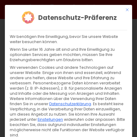
Zum
Facebook
X
Instagram
YouTube
Spotify
Telegram
LinkedIn
SoundCloud
Mit di
Inhalt
Datenschutz-Präferenz
springen
Wir benötigen Ihre Einwilligung, bevor Sie unsere Website
weiter besuchen können.
Wenn Sie unter 16 Jahre alt sind und Ihre Einwilligung zu
optionalen Services geben möchten, müssen Sie Ihre
Erziehungsberechtigten um Erlaubnis bitten.
Wir verwenden Cookies und andere Technologien auf
unserer Website. Einige von ihnen sind essenziell, während
andere uns helfen, diese Website und Ihre Erfahrung zu
Zurück
Vor
verbessern.
Personenbezogene Daten können verarbeitet
werden (z. B. IP-Adressen), z. B. für personalisierte Anzeigen
und Inhalte oder die Messung von Anzeigen und Inhalten.
Weitere Informationen über die Verwendung Ihrer Daten
finden Sie in unserer
Datenschutzerklärung
.
Es besteht keine
Ժամերգույուն / Andacht
Verpflichtung, in die Verarbeitung Ihrer Daten einzuwilligen,
um dieses Angebot zu nutzen.
Sie können Ihre Auswahl
11. März 2026
jederzeit unter
Einstellungen
widerrufen oder anpassen.
Bitte
beachten Sie, dass aufgrund individueller Einstellungen
möglicherweise nicht alle Funktionen der Website verfügbar
sind.