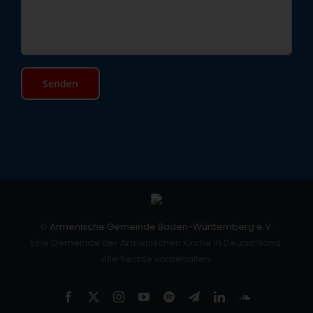
©
Armenische Gemeinde Baden-Württemberg e.V.
Eine Gemeinde der Armenischen Kirche in Deutschland.
Alle Rechte vorbehalten.
Facebook
X
Instagram
YouTube
Spotify
Telegram
LinkedIn
SoundCloud