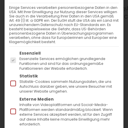
WANN
Einige Services verarbeiten personenbezogene Daten in den
USA. Mit Ihrer Einwilligung zur Nutzung dieser Services willigen
Sie auch in die Verarbeitung Ihrer Daten in den USA gemäß
Art. 49 (1) lit. a GDPR ein. Der EuGH stuft die USA als ein Land mit
18. April 2025
unzureichendem Datenschutz nach EU-Standards ein. Es
besteht beispielsweise die Gefahr, dass US-Behörden
17:00 - 18:00
personenbezogene Daten in Überwachungsprogrammen
verarbeiten, ohne dass für Europäerinnen und Europäer eine
Klagemöglichkeit besteht.
ZUM KALENDER HINZUFÜGEN
Es folgt eine Liste der Service-Gruppen, für die
Essenziell
Essenzielle Services ermöglichen grundlegende
ICS herunterladen
Google Kalender
iCalendar
Office 365
Outlook Live
Funktionen und sind für das ordnungsgemäße
WO
Funktionieren der Website erforderlich.
Statistik
Statistik-Cookies sammeln Nutzungsdaten, die uns
Evang. Gemeindezentrum
Aufschluss darüber geben, wie unsere Besucher mit
Bartenbach
unserer Website umgehen.
Fehlhalde 4, Göppingen
Externe Medien
Inhalte von Videoplattformen und Social-Media-
Plattformen werden standardmäßig blockiert. Wenn
VERANSTALTUNGSTYP
externe Services akzeptiert werden, ist für den Zugriff
auf diese Inhalte keine manuelle Einwilligung mehr
erforderlich.