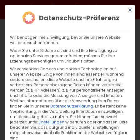
Zum
Facebook
X
Instagram
YouTube
Spotify
Telegram
LinkedIn
SoundCloud
Mit di
Inhalt
Datenschutz-Präferenz
springen
Wir benötigen Ihre Einwilligung, bevor Sie unsere Website
weiter besuchen können.
Wenn Sie unter 16 Jahre alt sind und Ihre Einwilligung zu
optionalen Services geben möchten, müssen Sie Ihre
Erziehungsberechtigten um Erlaubnis bitten.
Wir verwenden Cookies und andere Technologien auf
unserer Website. Einige von ihnen sind essenziell, während
andere uns helfen, diese Website und Ihre Erfahrung zu
Zurück
Vor
verbessern.
Personenbezogene Daten können verarbeitet
werden (z. B. IP-Adressen), z. B. für personalisierte Anzeigen
und Inhalte oder die Messung von Anzeigen und Inhalten.
Weitere Informationen über die Verwendung Ihrer Daten
finden Sie in unserer
Datenschutzerklärung
.
Es besteht keine
Կարգ թաղման / Ritus der Grablegung
Verpflichtung, in die Verarbeitung Ihrer Daten einzuwilligen,
Christi in Göppingen
um dieses Angebot zu nutzen.
Sie können Ihre Auswahl
jederzeit unter
Einstellungen
widerrufen oder anpassen.
Bitte
beachten Sie, dass aufgrund individueller Einstellungen
18. April 2025
möglicherweise nicht alle Funktionen der Website verfügbar
sind.