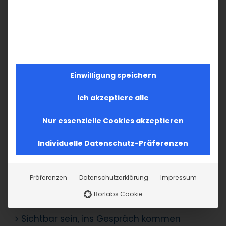
Einwilligung speichern
SUCHE
Ich akzeptiere alle
Nur essenzielle Cookies akzeptieren
Suche
nach:
Individuelle Datenschutz-Präferenzen
AKTUELLES
Präferenzen
Datenschutzerklärung
Impressum
Im Fokus: August
Borlabs Cookie
Sichtbar sein, ins Gespräch kommen